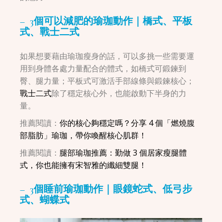
– 3個可以減肥的瑜珈動作｜橋式、平板
式、戰士二式
如果想要藉由瑜珈瘦身的話，可以多挑一些需要運
用到身體各處力量配合的體式，如橋式可鍛鍊到
臀、腿力量；平板式可激活手部線條與鍛鍊核心；
戰士二式
除了穩定核心外，也能啟動下半身的力
量。
推薦閱讀：
你的核心夠穩定嗎？分享 4 個「燃燒腹
部脂肪」瑜珈，帶你喚醒核心肌群！
推薦閱讀：
腿部瑜珈推薦：勤做 3 個居家瘦腿體
式，你也能擁有宋智雅的纖細雙腿！
– 3個睡前瑜珈動作｜眼鏡蛇式、低弓步
式、蝴蝶式