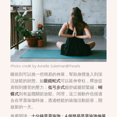
Photo credit by
Avrielle Suleiman@Pexels
睡前則可以挑一些簡易的伸展，幫助身體進入到深
沉放鬆的狀態。如
眼鏡蛇式
可以延伸脊柱，釋放從
肩頸到腰背的壓力；
低弓步式
能舒緩腿部緊繃；
蝴
蝶式
則有益髖關節放鬆。同理，這三個動作也很適
合在早晨瑜珈時做，透過輕鬆的瑜珈活動筋骨，開
啟新的一天。
推薦閱讀：
十分鐘早晨瑜珈：4 個簡易早晨瑜珈伸展