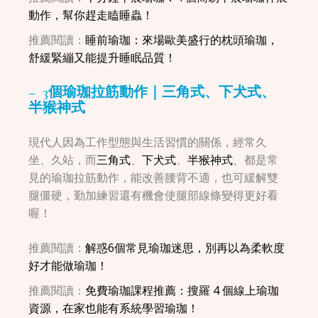
動作，幫你趕走瞌睡蟲！
推薦閱讀：
睡前瑜珈：來場歐美盛行的枕頭瑜珈，
舒緩緊繃又能提升睡眠品質！
– 3個瑜珈拉筋動作｜三角式、下犬式、
半猴神式
現代人因為工作型態與生活習慣的關係，經常久
坐、久站，而
三角式
、
下犬式
、
半猴神式
、都是常
見的瑜珈拉筋動作，能改善腰背不適，也可緩解雙
腿僵硬，勤加練習還有機會使腿部線條變得更好看
喔！
推薦閱讀：
解惑6個常見瑜珈迷思，別再以為柔軟度
好才能做瑜珈！
推薦閱讀：
免費瑜珈課程推薦：搜羅 4 個線上瑜珈
資源，在家也能有系統學習瑜珈！