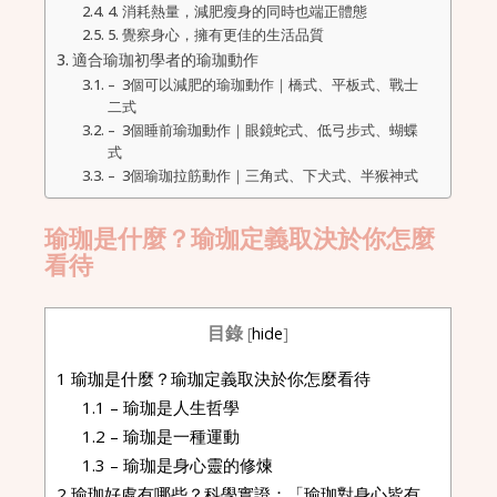
4. 消耗熱量，減肥瘦身的同時也端正體態
5. 覺察身心，擁有更佳的生活品質
適合瑜珈初學者的瑜珈動作
– 3個可以減肥的瑜珈動作｜橋式、平板式、戰士
二式
– 3個睡前瑜珈動作｜眼鏡蛇式、低弓步式、蝴蝶
式
– 3個瑜珈拉筋動作｜三角式、下犬式、半猴神式
瑜珈是什麼？瑜珈定義取決於你怎麼
看待
目錄
[
hide
]
1
瑜珈是什麼？瑜珈定義取決於你怎麼看待
1.1
– 瑜珈是人生哲學
1.2
– 瑜珈是一種運動
1.3
– 瑜珈是身心靈的修煉
2
瑜珈好處有哪些？科學實證：「瑜珈對身心皆有