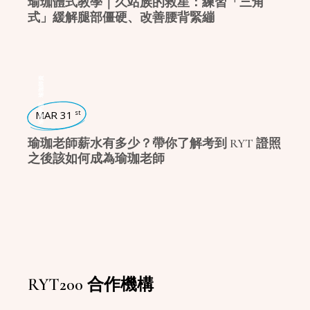
瑜珈體式教學｜久站族的救星：練習「三角
式」緩解腿部僵硬、改善腰背緊繃
瑜珈師資
,
瑜珈學堂
MAR 31
st
瑜珈老師薪水有多少？帶你了解考到 RYT 證照
之後該如何成為瑜珈老師
RYT200 合作機構