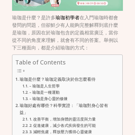
瑜珈是什麼？是許多
瑜珈初學者
在入門瑜珈時都會
發問的問題，但卻鮮少有人能夠完整解釋到底什麼
是瑜珈，原因在於瑜珈包含的定義相當廣泛，當你
從不同的角度來理解，就會有不同的答案。舉例以
下三種面向，都是介紹瑜珈的方式：
Table of Contents
瑜珈是什麼？瑜珈定義取決於你怎麼看待
– 瑜珈是人生哲學
– 瑜珈是一種運動
– 瑜珈是身心靈的修煉
瑜珈好處有哪些？科學實證：「瑜珈對身心皆有
益」
1. 改善平衡，增加身體的靈活度與力量
2. 促進健康，減少各式疾病發生的可能
3. 減輕焦慮，釋放壓力獲得心靈健康