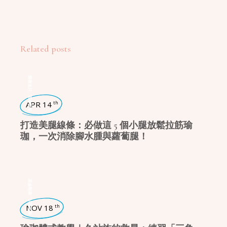
Related posts
日常瑜珈
,
瑜珈學堂
APR 14
th
打造美腿線條：必做這 5 個小腿放鬆拉筋瑜
珈，一次消除腳水腫與蘿蔔腿！
瑜珈學堂
,
瑜珈體式
NOV 18
th