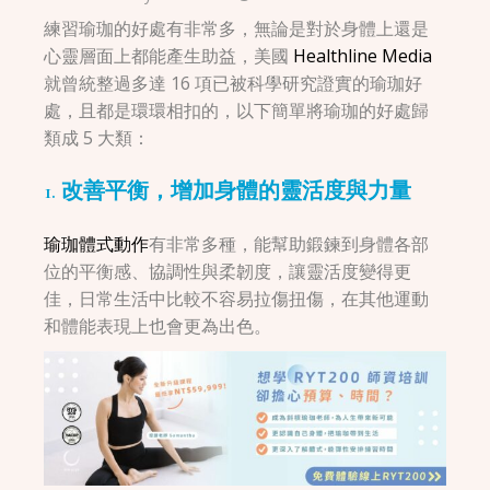
練習瑜珈的好處有非常多，無論是對於身體上還是
心靈層面上都能產生助益，美國
Healthline Media
就曾統整過多達 16 項已被科學研究證實的瑜珈好
處，且都是環環相扣的，以下簡單將瑜珈的好處歸
類成 5 大類：
1. 改善平衡，增加身體的靈活度與力量
瑜珈體式動作
有非常多種，能幫助鍛鍊到身體各部
位的平衡感、協調性與柔韌度，讓靈活度變得更
佳，日常生活中比較不容易拉傷扭傷，在其他運動
和體能表現上也會更為出色。