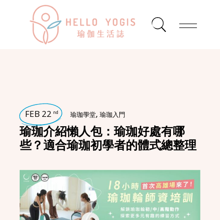
FEB 22
,
nd
瑜珈學堂
瑜珈入門
瑜珈介紹懶人包：瑜珈好處有哪
些？適合瑜珈初學者的體式總整理