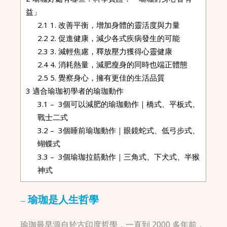
益」
2.1
1. 改善平衡，增加身體的靈活度與力量
2.2
2. 促進健康，減少各式疾病發生的可能
2.3
3. 減輕焦慮，釋放壓力獲得心靈健康
2.4
4. 消耗熱量，減肥瘦身的同時也端正體態
2.5
5. 覺察身心，擁有更佳的生活品質
3
適合瑜珈初學者的瑜珈動作
3.1
– 3個可以減肥的瑜珈動作｜橋式、平板式、
戰士二式
3.2
– 3個睡前瑜珈動作｜眼鏡蛇式、低弓步式、
蝴蝶式
3.3
– 3個瑜珈拉筋動作｜三角式、下犬式、半猴
神式
– 瑜珈是人生哲學
瑜珈最早源自於古印度哲學，一直到 2000 多年前，