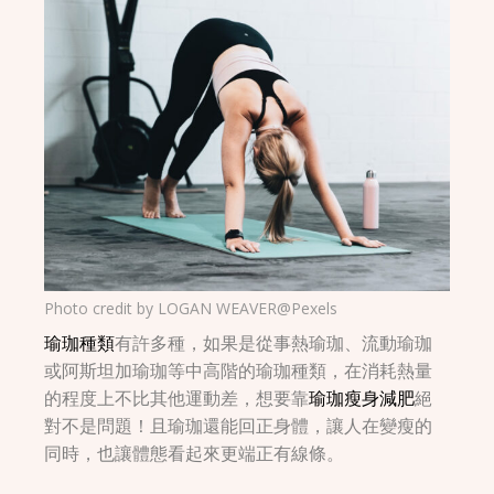
Photo credit by
LOGAN WEAVER@Pexels
瑜珈種類
有許多種，如果是從事熱瑜珈、流動瑜珈
或阿斯坦加瑜珈等中高階的瑜珈種類，在消耗熱量
的程度上不比其他運動差，想要靠
瑜珈瘦身減肥
絕
對不是問題！且瑜珈還能回正身體，讓人在變瘦的
同時，也讓體態看起來更端正有線條。