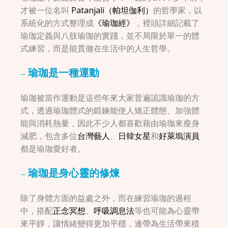
才被一位名叫
Patanjali（帕坦伽利）
的哲學家，以
系統化的方式整理成
《瑜珈經》
，裡頭詳細記載了
瑜珈定義與八肢瑜珈的實踐，並不局限於單一的體
式練習，而是能貫徹在生活中的人生哲學。
– 瑜珈是一種運動
瑜珈被當作運動是這些年來大家普遍認識瑜珈的方
式，透過瑜珈體式的鍛鍊能使人矯正體態、加強體
能與消耗熱量，因此不少人都喜歡藉由瑜珈來瘦身
減肥，包含多位
台灣藝人
、
日韓女星
和
好萊塢演員
都是瑜珈愛好者。
– 瑜珈是身心靈的修煉
除了身體方面的益處之外，而在練習瑜珈的過程
中，搭配
正念冥想
、
呼吸調息法
等也可能為心靈帶
來平靜，讓情緒變得更加平穩，連帶為生活帶來積