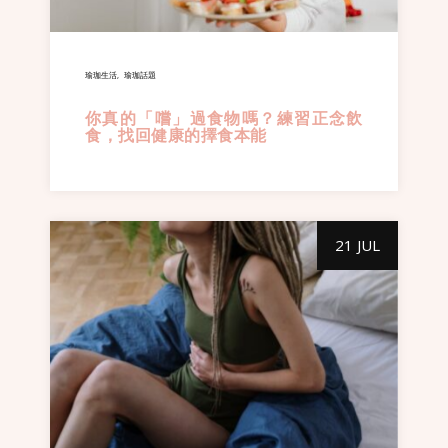
瑜珈生活
瑜珈話題
你真的「嚐」過食物嗎？練習正念飲
食，找回健康的擇食本能
21 JUL