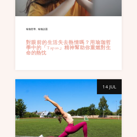
瑜珈哲學
瑜珈話題
對眼前的生活失去熱情嗎？用瑜珈哲
學中的「Tapas」精神幫助你重燃對生
命的熱忱
14 JUL