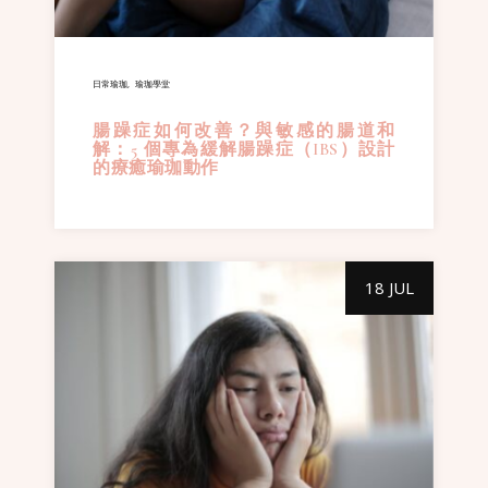
日常瑜珈
瑜珈學堂
腸躁症如何改善？與敏感的腸道和
解：5 個專為緩解腸躁症（IBS）設計
的療癒瑜珈動作
18 JUL