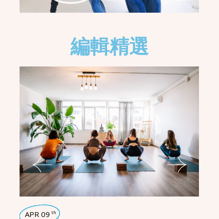
編輯精選
APR 09
A
th