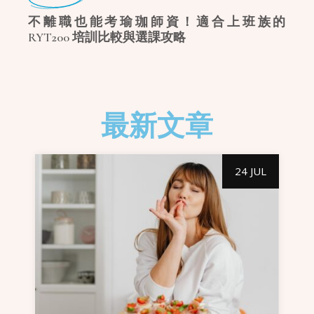
度過
不離職也能考瑜珈師資！適合上班族的
不
RYT200 培訓比較與選課攻略
瑜
最新文章
24 JUL