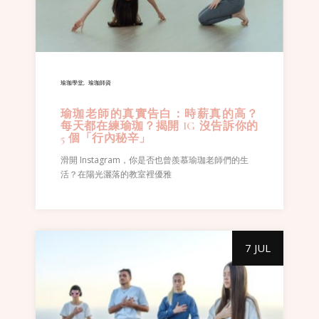
瑜珈學堂
瑜珈師資
瑜珈老師的真實告白：時薪真的高？
每天都在練瑜珈？揭開 IG 沒告訴你的
5 個「行內秘辛」
滑開 Instagram，你是否也曾羨慕瑜珈老師們的生
活？在陽光灑落的教室裡優雅
7 JUL