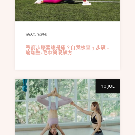
瑜珈入門
瑜珈學堂
弓箭步膝蓋總是痛？自我檢查 3 步驟 +
瑜珈墊/毛巾簡易解方
10 JUL