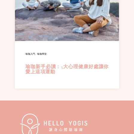
瑜珈入門
瑜珈學堂
瑜珈新手必讀：3大心理健康好處讓你
愛上這項運動