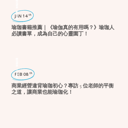
瑜珈話題
,
瑜珈哲學
JAN 14
th
瑜珈書籍推薦｜《瑜伽真的有用嗎？》瑜珈人
必讀書單，成為自己的心靈園丁！
瑜珈話題
,
瑜珈生活
FEB 08
th
商業經營違背瑜珈初心？專訪 5 位老師的平衡
之道，讓商業也能瑜珈化！