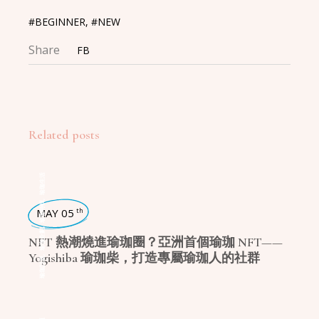
#BEGINNER
,
#NEW
Share
FB
Related posts
瑜珈生活
,
瑜珈特輯
MAY 05
th
,
瑜珈企劃
NFT 熱潮燒進瑜珈圈？亞洲首個瑜珈 NFT——
Yogishiba 瑜珈柴，打造專屬瑜珈人的社群
,
瑜珈話題