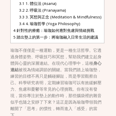
3.1
1. 體位法 (Asana)
3.2
2. 呼吸法 (Pranayama)
3.3
3. 冥想與正念 (Meditation & Mindfulness)
3.4
4. 瑜珈哲學 (Yoga Philosophy)
4
針對性的療癒：瑜珈如何應對焦慮與情緒挑戰
5
踏出墊上的第一步：將瑜珈融入日常生活的建議
瑜珈不僅僅是一種運動，更是一種生活哲學。它透
過身體姿勢、呼吸技巧和冥想，幫助我們建立起身
體與心靈的深層連結。在現代心理學中，這種
身心
連結
被視為情緒調節的關鍵。當我們踏上瑜珈墊，
練習的目標不再只是觸碰腳趾，而是學習觀察自
己。科學研究表明，定期練習瑜珈可以有效緩解壓
力、焦慮和憂鬱等常見的心理挑戰。你有沒有發
現，當你專注於墊上的動作時，那些腦袋裡的雜音
似乎也隨之安靜了下來？這正是因為瑜珈帶領我們
離開了「思考」的慣性，轉而進入「感受」的當
下。