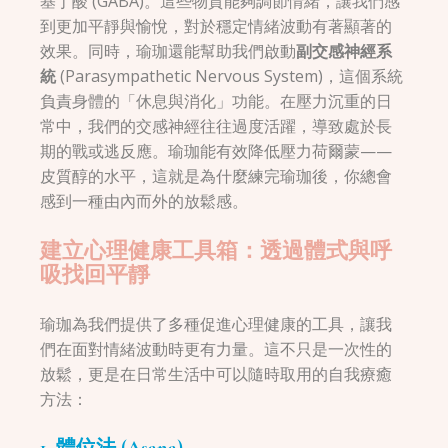
基丁酸 (GABA)。這些物質能夠調節情緒，讓我們感
到更加平靜與愉悅，對於穩定情緒波動有著顯著的
效果。同時，瑜珈還能幫助我們啟動
副交感神經系
統
(Parasympathetic Nervous System)，這個系統
負責身體的「休息與消化」功能。在壓力沉重的日
常中，我們的交感神經往往過度活躍，導致處於長
期的戰或逃反應。瑜珈能有效降低壓力荷爾蒙——
皮質醇的水平，這就是為什麼練完瑜珈後，你總會
感到一種由內而外的放鬆感。
建立心理健康工具箱：透過體式與呼
吸找回平靜
瑜珈為我們提供了多種促進心理健康的工具，讓我
們在面對情緒波動時更有力量。這不只是一次性的
放鬆，更是在日常生活中可以隨時取用的自我療癒
方法：
1. 體位法 (Asana)