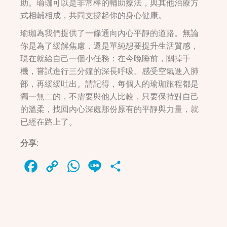
助。瑜珈可以是非常棒的輔助療法，與其他治療方
式相輔相成，共同支撐起你的身心健康。
瑜珈為我們提供了一條通向內心平靜的道路。無論
你是為了緩解焦慮，還是單純想要提升生活質感，
現在就給自己一個小任務：在今晚睡前，關掉手
機，嘗試進行三分鐘的深長呼吸。感受空氣進入肺
部，再緩緩吐出。請記得，每個人的瑜珈旅程都是
獨一無二的，不需要與他人比較，只要保持對自己
的溫柔，找回內心深處那份原有的平靜與力量，就
已經在路上了。
分享:
Facebook
Copy
WhatsApp
Line
Share
Link