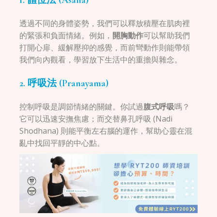
透過不同的身體姿勢，我們可以釋放積壓在肌肉裡
的緊張和負面情緒。例如，
開胸動作
可以幫助我們
打開心扉、緩解壓抑的感覺，而前彎動作則能帶領
我們向內觀看，學習放下生活中的重擔與雜念。
2. 呼吸法 (Pranayama)
控制呼吸是調節情緒的關鍵。你試過
腹式呼吸
嗎？
它可以迅速安撫焦慮；而交替鼻孔呼吸 (Nadi
Shodhana) 則能平衡左右腦的運作，幫助心靈在混
亂中找回平靜的中心點。