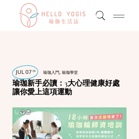
JUL 07
,
th
瑜珈入門
瑜珈學堂
瑜珈新手必讀：3大心理健康好處
讓你愛上這項運動