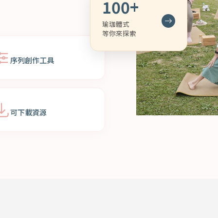
100+
瑜珈體式
等你來探索
序列創作工具
可下載資源