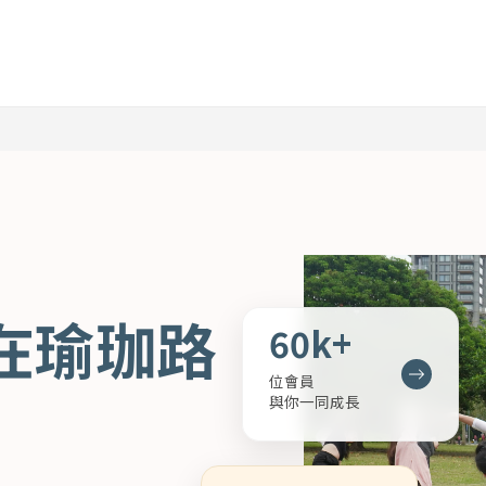
在瑜珈路
60k+
位會員
與你一同成長