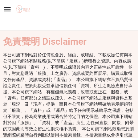
免責聲明 Disclaimer
本公司旗下網站對於任何包含於、經由、或聯結、下載或從任何與本
公司旗下網站有關服務(以下簡稱「服務」)所獲得之資訊、內容或廣
告(以下簡稱「資料」)， 不聲明或保證其內容之正確性或可靠性；並
且，對於您透過「服務」上之廣告、資訊或要約而展示、購買或取得
之任何產品、資訊或資料(「產品」)， 本公司旗下網站亦不負品質保
證之責任。您於此接受並承認信賴任何「資料」所生之風險應自行承
擔。本公司旗下網站，有權但無此義務，改善或更正在「服務」或
「資料」任何部分之錯誤或疏失。本公司旗下網站之服務與資料是基
於「現況」及「現有」提供，而且本公司旗下網站明確地表示拒絕對
於「服務」、「資料」或 「產品」給予任何明示或暗示之保證，包括
但不限於，得為商業使用或適合於特定目的之保證。本公司旗下網站
對於因「服務」、「資料」或「產品」所生 之任何直接、間接、附帶
的或因此而導致之衍生性損失概不負責。 本公司旗下網站鼓勵您於瀏
覽網際網路時自行判斷以使用本檢索目錄。本檢索目錄或會導引您至