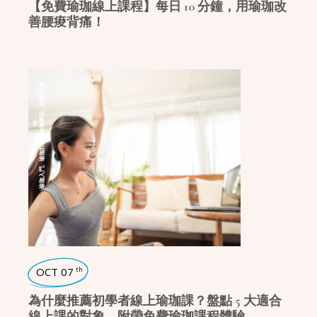
【免費瑜珈線上課程】每日 10 分鐘，用瑜珈改
善腰痠背痛！
課程/活動
,
瑜珈學堂
,
瑜珈好物
,
瑜珈入門
OCT 07
th
為什麼推薦初學者線上瑜珈課？盤點 5 大適合
線上課的對象，附帶免費瑜珈課程體驗