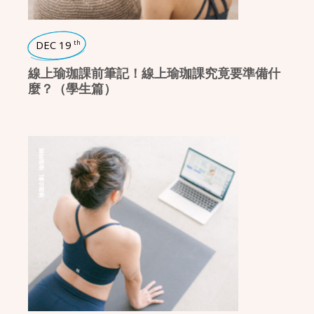
DEC 19
th
線上瑜珈課前筆記！線上瑜珈課究竟要準備什
麼？（學生篇）
瑜珈特輯
,
瑜珈企劃