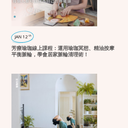
JAN 12
th
芳療瑜珈線上課程：運用瑜珈冥想、精油按摩
平衡脈輪，學會居家脈輪清理術！
瑜珈生活