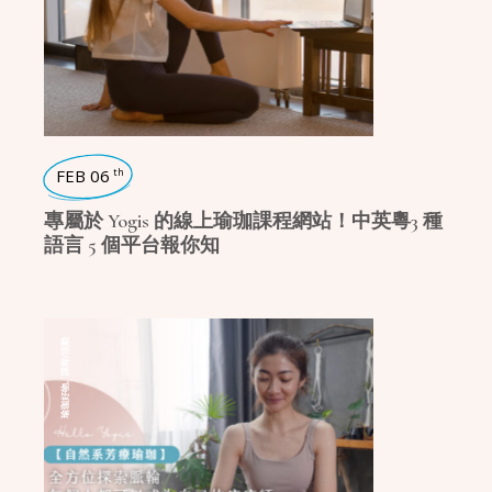
FEB 06
th
專屬於 Yogis 的線上瑜珈課程網站！中英粵3 種
語言 5 個平台報你知
課程/活動
,
瑜珈好物