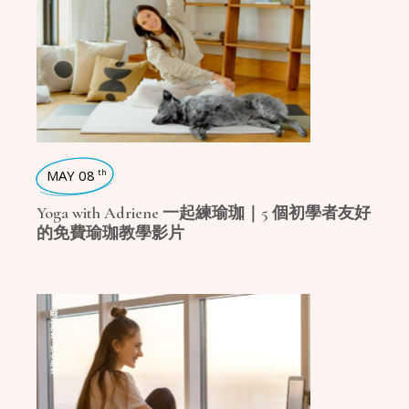
MAY 08
th
Yoga with Adriene 一起練瑜珈｜5 個初學者友好
的免費瑜珈教學影片
瑜珈話題
,
瑜珈生活