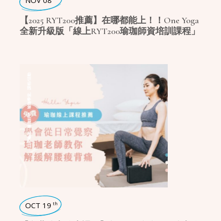
NOV 08
【2025 RYT200推薦】在哪都能上！！One Yoga
全新升級版「線上RYT200瑜珈師資培訓課程」
課程/活動
,
瑜珈學堂
,
瑜珈好物
,
日常瑜珈
OCT 19
th