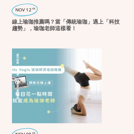
NOV 12
th
線上瑜珈推薦嗎？當「傳統瑜珈」遇上「科技
趨勢」，瑜珈老師這樣看！
課程/活動
,
瑜珈師資
,
瑜珈學堂
,
瑜珈好物
th