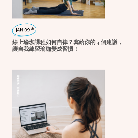
JAN 09
th
線上瑜珈課程如何自律？寫給你的 4 個建議，
讓自我練習瑜珈變成習慣！
瑜珈學堂
,
日常瑜珈