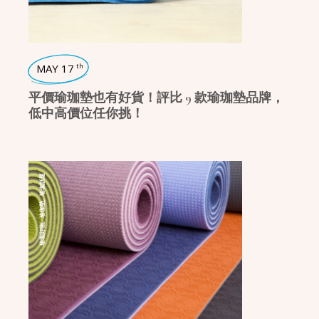
MAY 17
th
平價瑜珈墊也有好貨！評比 9 款瑜珈墊品牌，
低中高價位任你挑！
瑜珈話題
,
瑜珈墊
,
瑜珈好物