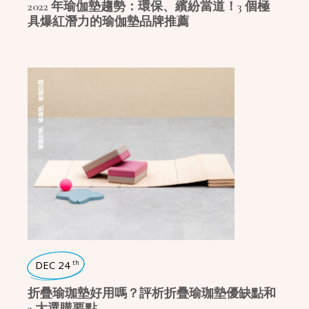
2022 年瑜伽墊趨勢：環保、繽紛當道！3 個極
具爆紅潛力的瑜伽墊品牌推薦
瑜珈話題
,
瑜珈墊
,
瑜珈好物
DEC 24
th
折疊瑜珈墊好用嗎？評析折疊瑜珈墊優缺點和
3 大選購要點