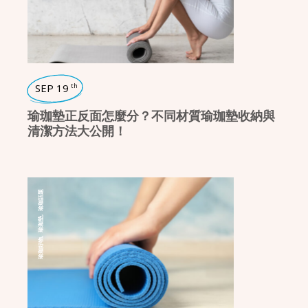
SEP 19
th
瑜珈墊正反面怎麼分？不同材質瑜珈墊收納與
清潔方法大公開！
瑜珈話題
,
瑜珈墊
,
瑜珈好物