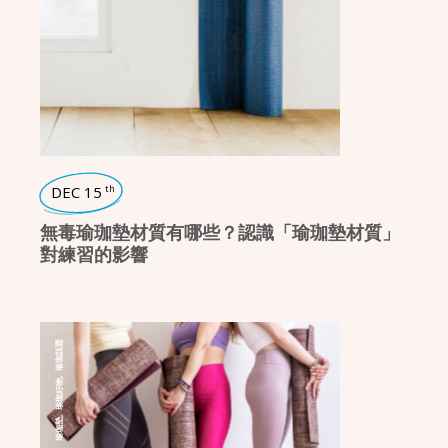
DEC 15
th
無毒瑜珈墊材質有哪些？認識「瑜珈墊材質」
對練習的影響
瑜珈話題
,
瑜珈好物
,
瑜珈墊