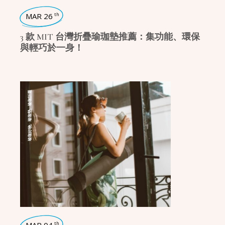
MAR 26
th
3 款 MIT 台灣折疊瑜珈墊推薦：集功能、環保
與輕巧於一身！
瑜珈話題
,
瑜珈墊
,
瑜珈好物
th