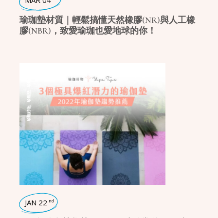
MAR 04
瑜珈墊材質｜輕鬆搞懂天然橡膠(NR)與人工橡
膠(NBR)，致愛瑜珈也愛地球的你！
瑜珈話題
,
瑜珈墊
,
瑜珈好物
JAN 22
nd