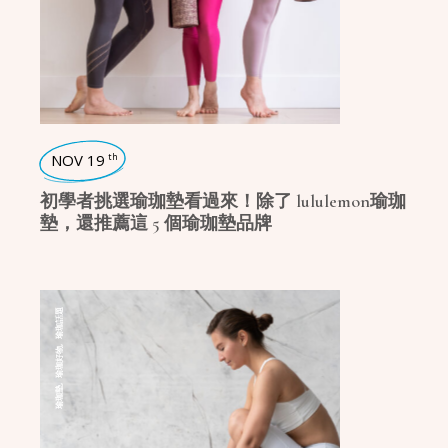
NOV 19
th
初學者挑選瑜珈墊看過來！除了 lululemon瑜珈
墊，還推薦這 5 個瑜珈墊品牌
瑜珈話題
,
瑜珈好物
,
瑜珈墊