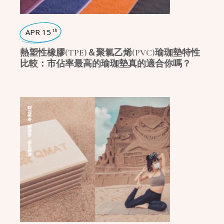
APR 15
th
熱塑性橡膠(TPE)＆聚氯乙烯(PVC)瑜珈墊特性
比較：市佔率最高的瑜珈墊真的適合你嗎？
瑜珈話題
,
瑜珈墊
,
瑜珈好物