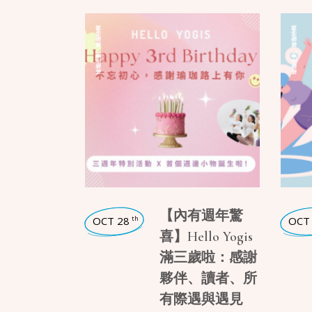
瑜珈特輯
瑜珈特輯
,
,
瑜珈企劃
瑜珈企劃
【內有週年驚
OCT 28
OCT
th
喜】Hello Yogis
滿三歲啦：感謝
夥伴、讀者、所
有際遇與遇見