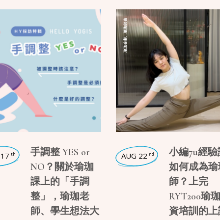
瑜珈師資
,
瑜珈企劃
手調整 YES or
小編7u經驗
 17
AUG 22
th
nd
NO？關於瑜珈
如何成為瑜
課上的「手調
師？上完
整」，瑜珈老
RYT200瑜
師、學生想法大
資培訓的上