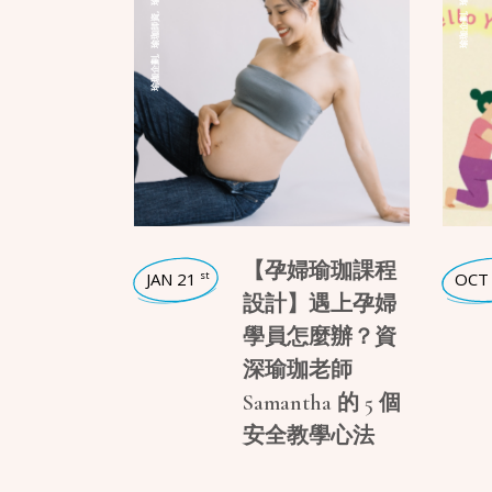
,
,
瑜珈師資
瑜珈企劃
,
瑜珈企劃
【孕婦瑜珈課程
JAN 21
OCT
st
設計】遇上孕婦
學員怎麼辦？資
深瑜珈老師
Samantha 的 5 個
安全教學心法