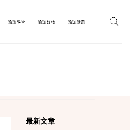
瑜珈學堂
瑜珈好物
瑜珈話題
日常瑜珈
瑜珈墊
心靈對話
瑜珈入門
瑜珈教室
瑜珈生活
瑜珈派別
瑜珈服
身心療癒
瑜珈師資
瑜珈輔具
健康知識
瑜珈體式
生活選品
瑜珈哲學
課程/活動
最新文章