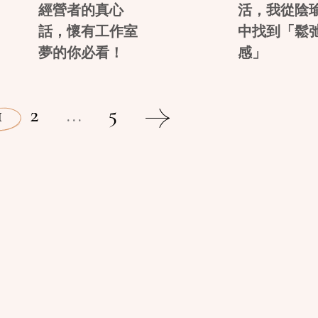
經營者的真心
活，我從陰
話，懷有工作室
中找到「鬆
夢的你必看！
感」
1
2
...
5