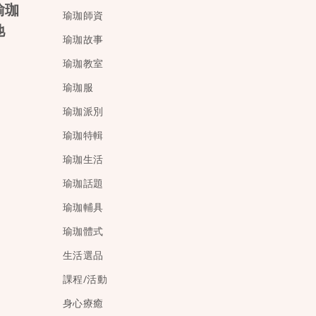
瑜珈
瑜珈師資
弛
瑜珈故事
瑜珈教室
瑜珈服
瑜珈派別
瑜珈特輯
瑜珈生活
瑜珈話題
瑜珈輔具
瑜珈體式
生活選品
課程/活動
身心療癒