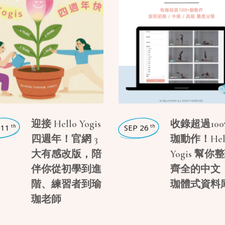
,
瑜珈入門
,
瑜珈企劃
迎接 Hello Yogis
收錄超過10
 11
SEP 26
th
th
四週年！官網 3
珈動作！Hel
大有感改版，陪
Yogis 幫你
伴你從初學到進
齊全的中文
階、練習者到瑜
珈體式資料
珈老師