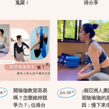
蒐羅！
得分享
瑜珈特輯
,
瑜珈企劃
開瑜珈教室容易
3個亞洲人應
28
JUL 09
th
th
嗎？怎麼維持競
習陰瑜珈的
爭力？3 位港台
因：慢下來