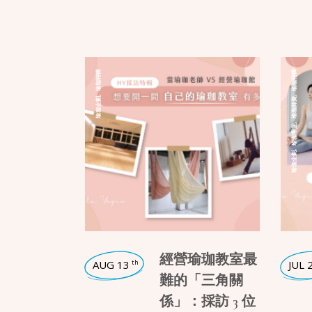
瑜珈特輯
瑜珈特輯
,
,
瑜珈企劃
瑜珈師資
,
瑜珈學堂
,
瑜珈企劃
經營瑜珈教室最
AUG 13
JUL 
th
難的「三角關
係」：採訪 3 位