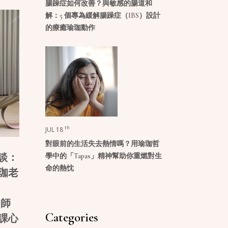
腸躁症如何改善？與敏感的腸道和
解：5 個專為緩解腸躁症（IBS）設計
的療癒瑜珈動作
th
JUL 18
對眼前的生活失去熱情嗎？用瑜珈哲
學中的「Tapas」精神幫助你重燃對生
談：
命的熱忱
珈老
珈師
Categories
課心