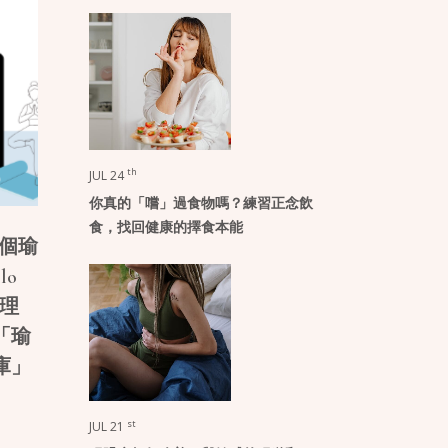
th
JUL 24
你真的「嚐」過食物嗎？練習正念飲
食，找回健康的擇食本能
0個瑜
lo
整理
「瑜
庫」
st
JUL 21