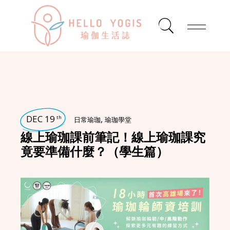
DEC 19
,
th
日常瑜珈
瑜珈學堂
線上瑜珈課前筆記！線上瑜珈課究
竟要準備什麼？（學生篇）