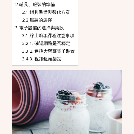
2
輔具、服裝的準備
2.1
輔具準備與替代方案
2.2
服裝的選擇
3
電子設備的選擇與架設
3.1
線上瑜珈課程注意事項
3.2
1. 確認網路是否穩定
3.3
2. 選擇大螢幕電子裝置
3.4
3. 視訊鏡頭架設