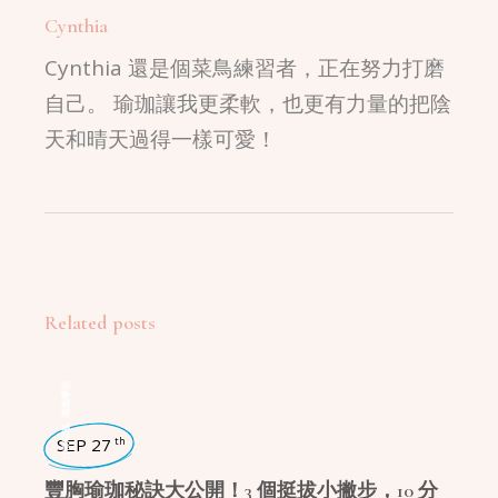
Cynthia
Cynthia 還是個菜鳥練習者，正在努力打磨
自己。 瑜珈讓我更柔軟，也更有力量的把陰
天和晴天過得一樣可愛！
Related posts
瑜珈學堂
,
日常瑜珈
SEP 27
th
豐胸瑜珈秘訣大公開！3 個挺拔小撇步，10 分