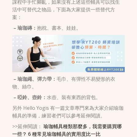
課程中手忙腳亂，如果沒有上述這些輔具可以找生
活中可替代之物品，下面為大家提供一些替代方
案：
– 瑜珈磚：
抱枕、書本、娃娃。
– 瑜珈繩、彈力帶：
毛巾、有彈性不易變形的衣
物、絲巾。
– 啞鈴、壺鈴：
水壺、裝有東西的背包。
另外 Hello Yogis 有一篇文章專門來為大家介紹瑜珈
輔具的準備，練習者們可以參考延伸閱讀。
>>延伸閱讀：
瑜珈輔具種類那麼多，我需要購買哪
一些？ 6 種常見瑜珈輔具的實用度比一比