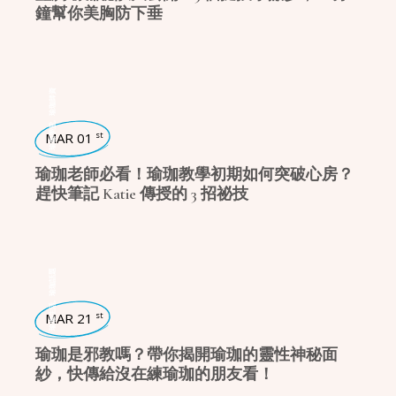
鐘幫你美胸防下垂
瑜珈師資
,
瑜珈學堂
MAR 01
st
瑜珈老師必看！瑜珈教學初期如何突破心房？
趕快筆記 Katie 傳授的 3 招祕技
瑜珈話題
,
瑜珈生活
MAR 21
st
瑜珈是邪教嗎？帶你揭開瑜珈的靈性神秘面
紗，快傳給沒在練瑜珈的朋友看！