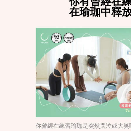
你有曾經在
在瑜珈中釋
你曾經在練習瑜珈是突然哭泣或大笑