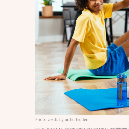
Photo credit by
arthurhidden