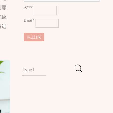
相關
名字*
在練
Email*
時迸