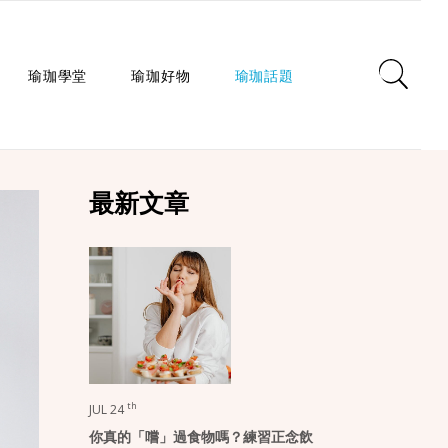
瑜珈學堂
瑜珈好物
瑜珈話題
日常瑜珈
瑜珈墊
心靈對話
最新文章
瑜珈入門
瑜珈教室
瑜珈生活
瑜珈派別
瑜珈服
身心療癒
瑜珈師資
瑜珈輔具
健康知識
瑜珈體式
生活選品
瑜珈哲學
課程/活動
th
JUL 24
你真的「嚐」過食物嗎？練習正念飲