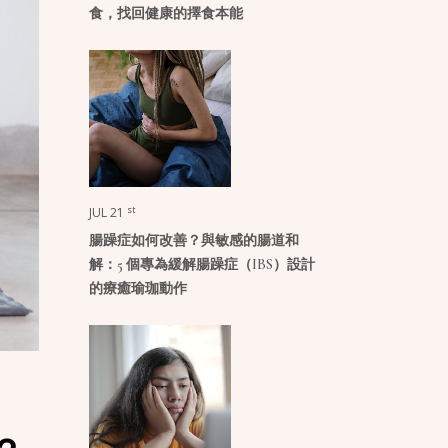
食，找回健康的擇食本能
st
JUL 21
腸躁症如何改善？與敏感的腸道和
解：5 個專為緩解腸躁症（IBS）設計
的療癒瑜珈動作