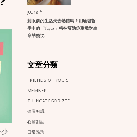
？
th
JUL 18
對眼前的生活失去熱情嗎？用瑜珈哲
學中的「Tapas」精神幫助你重燃對生
命的熱忱
文章分類
FRIENDS OF YOGIS
MEMBER
Z. UNCATEGORIZED
健康知識
心靈對話
不少
日常瑜珈