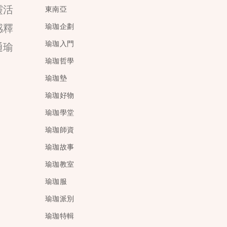
靈活
東南亞
感釋
瑜珈企劃
瑜珈入門
通瑜
瑜珈哲學
瑜珈墊
瑜珈好物
瑜珈學堂
瑜珈師資
瑜珈故事
瑜珈教室
瑜珈服
瑜珈派別
瑜珈特輯