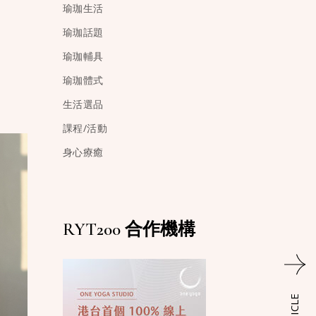
瑜珈生活
瑜珈話題
瑜珈輔具
瑜珈體式
生活選品
課程/活動
身心療癒
RYT200 合作機構