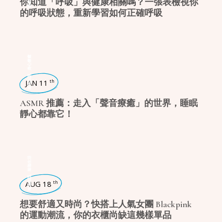
你知道「呼吸」與健康相關嗎？一張表檢視你
的呼吸狀態，重新學習如何正確呼吸
身心療癒
,
瑜珈話題
JAN 11
th
ASMR 推薦：走入「聲音療癒」的世界，睡眠
靜心都靠它！
瑜珈生活
,
瑜珈話題
AUG 18
th
想要舒適又時尚？快搭上人氣女團 Blackpink
的運動潮流，你的衣櫃尚缺這幾樣單品