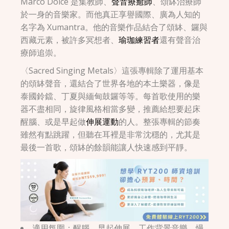
Marco Dolce 是集教師、
聲音療癒師
、頌缽治療師
於一身的音樂家。而他真正享譽國際、廣為人知的
名字為 Xumantra。他的音樂作品結合了頌缽、鑼與
西藏元素，被許多冥想者、
瑜珈練習者
還有聲音治
療師追崇。
〈Sacred Singing Metals〉這張專輯除了運用基本
的頌缽聲音，還結合了世界各地的本土樂器，像是
泰國鈴鐺、丁夏與緬甸鼓鑼等等。每首歌使用的樂
器不盡相同，旋律風格相當多變，推薦給想要起床
醒腦、或是早起做
伸展運動
的人。整張專輯的節奏
雖然有點跳躍，但聽在耳裡是非常沈穩的，尤其是
最後一首歌，頌缽的餘韻能讓人快速感到平靜。
適用氛圍：醒腦、早起伸展、工作背景音樂、慢