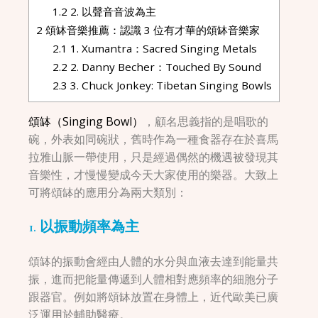
1.2
2. 以聲音音波為主
2
頌缽音樂推薦：認識 3 位有才華的頌缽音樂家
2.1
1. Xumantra：Sacred Singing Metals
2.2
2. Danny Becher：Touched By Sound
2.3
3. Chuck Jonkey: Tibetan Singing Bowls
頌缽（Singing Bowl）
，顧名思義指的是唱歌的
碗，外表如同碗狀，舊時作為一種食器存在於喜馬
拉雅山脈一帶使用，只是經過偶然的機遇被發現其
音樂性，才慢慢變成今天大家使用的樂器。大致上
可將頌缽的應用分為兩大類別：
1. 以振動頻率為主
頌缽的振動會經由人體的水分與血液去達到能量共
振，進而把能量傳遞到人體相對應頻率的細胞分子
跟器官。例如將頌缽放置在身體上，近代歐美已廣
泛運用於輔助醫療。