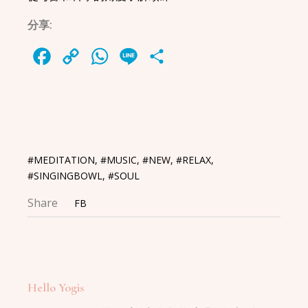
分享:
Facebook
Copy
WhatsApp
Line
Share
Link
#MEDITATION
,
#MUSIC
,
#NEW
,
#RELAX
,
#SINGINGBOWL
,
#SOUL
Share
FB
Hello Yogis