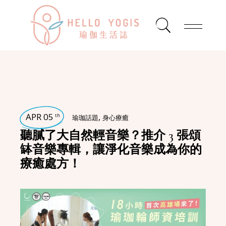
APR 05
,
th
瑜珈話題
身心療癒
聽膩了大自然輕音樂？推介 3 張頌
缽音樂專輯，讓淨化音樂成為你的
療癒處方！