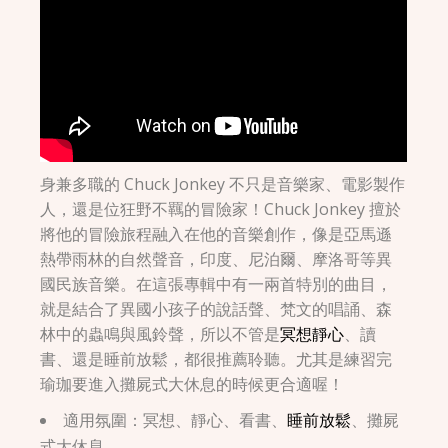
身兼多職的 Chuck Jonkey 不只是音樂家、電影製作
人，還是位狂野不羈的冒險家！Chuck Jonkey 擅於
將他的冒險旅程融入在他的音樂創作，像是亞馬遜
熱帶雨林的自然聲音，印度、尼泊爾、摩洛哥等異
國民族音樂。在這張專輯中有一兩首特別的曲目，
就是結合了異國小孩子的說話聲、梵文的唱誦、森
林中的蟲鳴與風鈴聲，所以不管是
冥想靜心
、讀
書、還是睡前放鬆，都很推薦聆聽。尤其是練習完
瑜珈要進入攤屍式大休息的時候更合適喔！
適用氛圍：冥想、靜心、看書、
睡前放鬆
、攤屍
式大休息