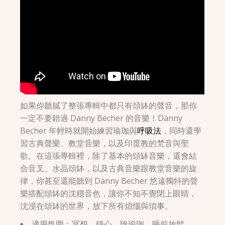
如果你聽膩了整張專輯中都只有頌缽的聲音，那你
一定不要錯過 Danny Becher 的音樂！Danny
Becher 年輕時就開始練習瑜珈與
呼吸法
，同時還學
習古典聲樂、教堂音樂，以及印度教的梵音與聖
歌。在這張專輯裡，除了基本的頌缽音樂，還會結
合音叉、水晶頌缽，以及古典音樂跟教堂音樂的旋
律，你甚至還能聽到 Danny Becher 悠遠獨特的聲
樂搭配頌缽的沈穩音色，讓你不知不覺閉上眼睛，
沈浸在頌缽的世界，放下所有煩惱與瑣事。
適用氛圍：冥想、靜心、陰瑜珈、睡前放鬆