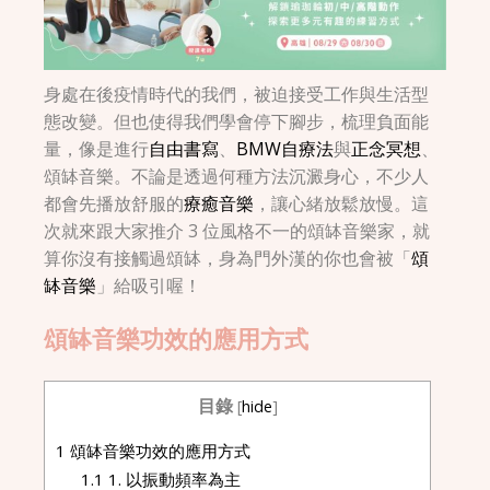
身處在後疫情時代的我們，被迫接受工作與生活型
態改變。但也使得我們學會停下腳步，梳理負面能
量，像是進行
自由書寫
、
BMW自療法
與
正念冥想
、
頌缽音樂。不論是透過何種方法沉澱身心，不少人
都會先播放舒服的
療癒音樂
，讓心緒放鬆放慢。這
次就來跟大家推介 3 位風格不一的頌缽音樂家，就
算你沒有接觸過頌缽，身為門外漢的你也會被「
頌
缽音樂
」給吸引喔！
頌缽音樂功效的應用方式
目錄
[
hide
]
1
頌缽音樂功效的應用方式
1.1
1. 以振動頻率為主