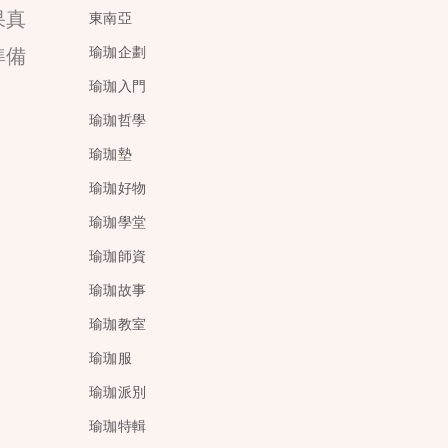
果真
東南亞
準備
瑜珈企劃
瑜珈入門
瑜珈哲學
瑜珈墊
瑜珈好物
瑜珈學堂
瑜珈師資
瑜珈故事
瑜珈教室
瑜珈服
瑜珈派別
瑜珈特輯