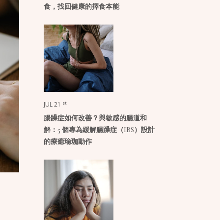
食，找回健康的擇食本能
st
JUL 21
腸躁症如何改善？與敏感的腸道和
解：5 個專為緩解腸躁症（IBS）設計
的療癒瑜珈動作