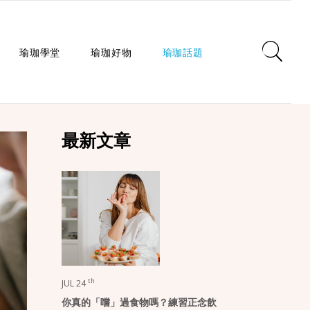
瑜珈學堂
瑜珈好物
瑜珈話題
日常瑜珈
瑜珈墊
心靈對話
最新文章
瑜珈入門
瑜珈教室
瑜珈生活
瑜珈派別
瑜珈服
身心療癒
瑜珈師資
瑜珈輔具
健康知識
瑜珈體式
生活選品
瑜珈哲學
課程/活動
th
JUL 24
你真的「嚐」過食物嗎？練習正念飲