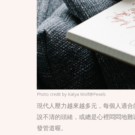
Photo credit by
Katya Wolf@Pexels
現代人壓力越來越多元，每個人適合
說不清的頭緒，或總是心裡悶悶地難
發管道喔。