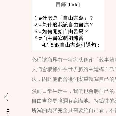
目錄
[
hide
]
1
#什麼是「自由書寫」？
2
#為什麼我該自由書寫？
3
#如何開始自由書寫？
4
#自由書寫範例練習
4.1
5 個自由書寫引導句：
心理諮商界有一種療法稱作「敘事治療」，創始人
人們會根據外在世界脈絡來建構自己
法，因此他們會讓個案重新寫自己的
然而日常生活中，我們也會將自己的
自由書寫更強調有意識地、持續性的
所寫的內容完全只需要給自己看，不