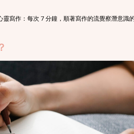
盛心靈寫作：每次 7 分鐘，順著寫作的流覺察潛意識
？