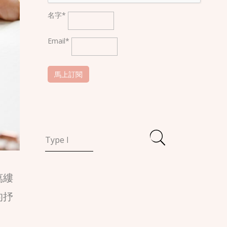
名字*
Email*
萬縷
的抒