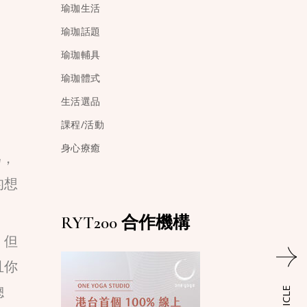
瑜珈生活
瑜珈話題
瑜珈輔具
瑜珈體式
生活選品
課程/活動
身心療癒
為，
的想
RYT200 合作機構
，但
且你
總