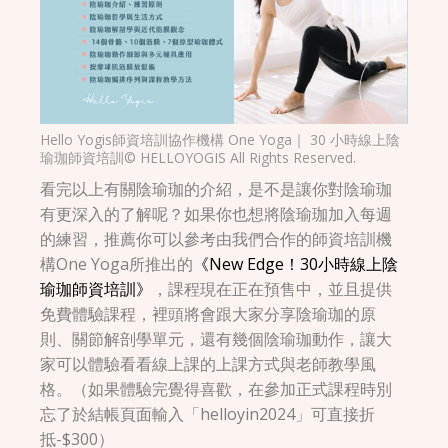
Hello Yogis師資培訓協作機構 One Yoga｜ 30 小時線上陰
瑜珈師資培訓© HELLOYOGIS All Rights Reserved.
看完以上有關陰瑜珈的介紹，是不是讓你對陰瑜珈
有更深入的了解呢？如果你也想將陰瑜珈加入每週
的練習，推薦你可以參考由我們合作的師資培訓機
構One Yoga所推出的
《New Edge！30小時線上陰
瑜珈師資培訓》
，課程現在正在預售中，並且提供
免費體驗課程，裡頭將會跟大家分享陰瑜珈的原
則、關節解剖學單元，還有幾個陰瑜珈動作，讓大
家可以體驗看看線上課的上課方式與老師教學風
格。（如果體驗完覺得喜歡，在參加正式課程時別
忘了於結帳頁面輸入「helloyin2024」可直接折
抵-$300）