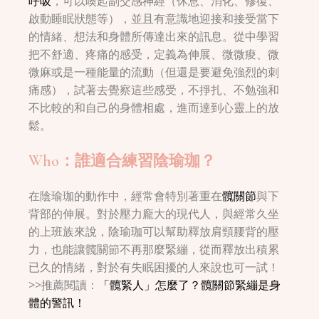
呼吸
，可以喚起副交感神經（休息、消化、修復、
啟動睡眠狀態等），並且有意識地迎接和接受當下
的情緒、想法和身體所傳達出來的訊息。從中學習
把不舒適、疼痛的感受，定義為伸展、微微痠、微
微麻或是一種能量的流動（但還是要避免強烈的刺
痛感），試著去覺察這些感受，不掙扎、不勉強和
不比較的和自己的身體相處，進而達到心靈上的放
鬆。
Who：誰適合練習陰瑜珈？
在陰瑜珈的動作中，經常會特別著重在
髖關節
與下
背部的伸展。對於壓力龐大的現代人，與經常久坐
的上班族來說，陰瑜珈可以幫助釋放肩頸腰背的壓
力，也能讓髖關節不再那麼緊繃，從而釋放出積累
已久的情緒，對於有失眠困擾的人來說也可一試！
>>推薦閱讀：
「髖緊人」怎麼了？髖關節緊繃是身
體的警訊！