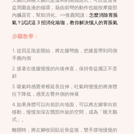
天鵝式與睡天鵝式是溫和的開髖體式，可以促進骨
盆周圍血液的循環，藉由前彎的動作也能按摩腹部
內臟器官，幫助消化。>>推薦閱讀：
怎麼消除胃脹
氣？試試這 3 招消化瑜珈，教你解決惱人的胃脹氣
步驟教學：
1. 從四足跪姿開始，將左腿彎曲，把膝蓋帶到同側
手腕內側
2. 接著右後腿慢慢的向後伸直，保持骨盆擺正不歪
斜
3. 吸氣時感覺脊椎延長拉伸，吐氣時慢慢的將身體
往下降低，感受左臀外側的伸展
4. 如果身體可以向前趴向地面，可以將左腳掌向前
移動，慢慢加深左髖部外旋的空間，成為「睡天鵝
式」。
離開時，將左腳收回貼近骨盆後，雙手撐地慢慢的