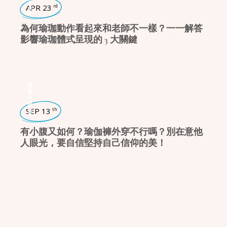
瑜珈生活
APR 23
rd
為何瑜珈動作看起來和老師不一樣？一一解答
影響瑜珈體式呈現的 3 大關鍵
心靈對話
,
瑜珈話題
SEP 13
th
有小腹又如何？瑜伽褲外穿不行嗎？別在意他
人眼光，要自信堅持自己信仰的美！