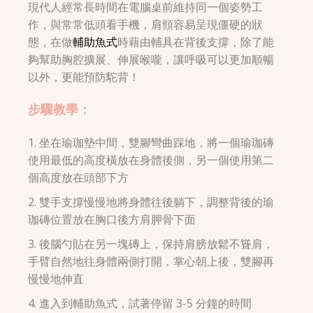
現代人經常長時間在電腦桌前維持同一個姿勢工
作，與常常低頭看手機，肩頸容易呈現僵硬的狀
態，在做
輔助魚式
時藉由輔具在背後支撐，除了能
夠幫助胸腔擴展、伸展喉嚨，讓呼吸可以更加順暢
以外，更能預防駝背！
步驟教學：
1. 坐在瑜珈墊中間，雙腳彎曲踩地，將一個瑜珈磚
使用最低的高度橫放在身體後側，另一個使用第二
個高度放在頭部下方
2. 雙手支撐慢慢地將身體往後躺下，調整背後的瑜
珈磚位置放在胸口後方肩胛骨下面
3. 後腦勺貼在另一塊磚上，保持肩膀放鬆不聳肩，
手臂自然地往身體兩側打開，掌心朝上後，雙腳再
慢慢地伸直
4. 進入到輔助魚式，試著停留 3-5 分鐘的時間