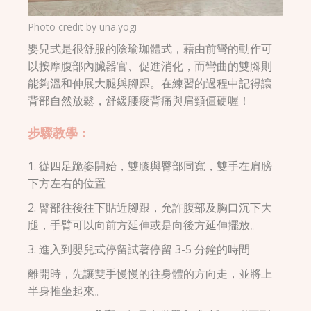
Photo credit by
una.yogi
嬰兒式是很舒服的陰瑜珈體式，藉由前彎的動作可
以按摩腹部內臟器官、促進消化，而彎曲的雙腳則
能夠溫和伸展大腿與腳踝。在練習的過程中記得讓
背部自然放鬆，舒緩腰痠背痛與肩頸僵硬喔！
步驟教學：
1. 從四足跪姿開始，雙膝與臀部同寬，雙手在肩膀
下方左右的位置
2. 臀部往後往下貼近腳跟，允許腹部及胸口沉下大
腿，手臂可以向前方延伸或是向後方延伸擺放。
3. 進入到嬰兒式停留試著停留 3-5 分鐘的時間
離開時，先讓雙手慢慢的往身體的方向走，並將上
半身推坐起來。