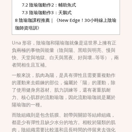
7.2
陰瑜珈動作2：輔助魚式
7.3
陰瑜珈動作3：天鵝式
8
陰瑜珈課程推薦｜《New Edge！30小時線上陰瑜
珈師資培訓》
Una 形容，陰瑜珈和陽瑜珈就像是這世界上擁有正
負兩極的事物與能量（陰與陽、黑暗與明亮、慢與
快、天堂與地獄、白天與黑夜、好與壞…等等），兩
者間相生且互補。
一般來說，肌肉為陽，是具有彈性且需要重複動作
的運動來去鍛鍊的部位，偏屬於「陽」的運動，除
了使用健身房器材、肌力訓練等，還有著重肌耐
力、核心肌群的流動瑜珈，因此流動瑜珈就是屬於
陽瑜珈的一種。
而陰組織則是包含筋膜、韌帶與關節等結締組織，
都是少有彈性且缺少水分的地方。相較於陽類的肌
肉，陰組織需要比較溫和且長時間的停留來去強化