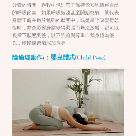
分鐘的時間。過程中也別忘了保持覺知地觀察自己
的呼吸節奏，如果呼吸短淺甚至開始憋氣，就代表
身體正處在過於勉強的狀態中，或是當呼吸變得急
促時，亦會影響身體變得緊張而無法放鬆，都可以
視當下狀態調整，以不強迫與尊重自我身體為優
先，慢慢練習加深加長喔！
陰瑜珈動作1：嬰兒體式(
Child Pose)