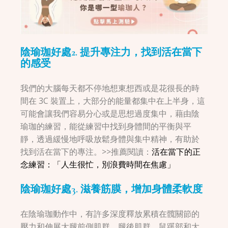
陰瑜珈好處
2. 提升專注力，找到活在當下
的感受
我們的大腦每天都不停地想東想西或是花很長的時
間在 3C 裝置上，大部分的能量都集中在上半身，這
可能會讓我們容易分心或是思想過度集中，藉由陰
瑜珈的練習，能從練習中找到身體間的平衡與平
靜，透過緩慢地呼吸放鬆身體與集中精神，有助於
找到活在當下的專注。>>推薦閱讀：
活在當下的正
念練習：「人生很忙，別浪費時間在焦慮」
陰瑜珈好處
3. 滋養筋膜，增加身體柔軟度
在陰瑜珈動作中，有許多深度釋放累積在髖關節的
壓力和伸展大腿前側肌群、腿後肌群、鼠蹊部和大