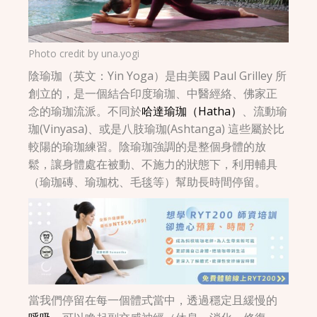
Photo credit by
una.yogi
陰瑜珈（英文：Yin Yoga）是由美國 Paul Grilley 所
創立的，是一個結合印度瑜珈、中醫經絡、佛家正
念的瑜珈流派。不同於
哈達瑜珈（Hatha）
、流動瑜
珈(Vinyasa)、或是八肢瑜珈(Ashtanga) 這些屬於比
較陽的瑜珈練習。陰瑜珈強調的是整個身體的放
鬆，讓身體處在被動、不施力的狀態下，利用輔具
（瑜珈磚、瑜珈枕、毛毯等）幫助長時間停留。
當我們停留在每一個體式當中，透過穩定且緩慢的