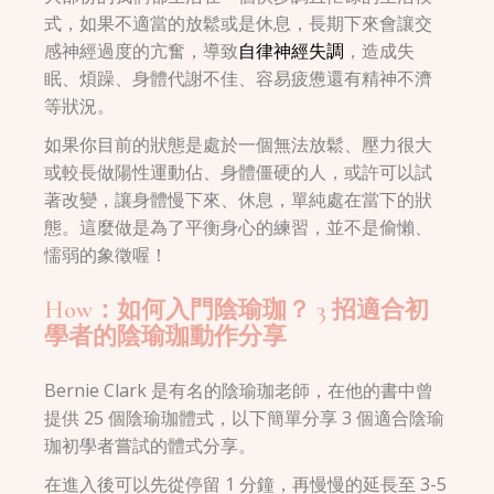
式，如果不適當的放鬆或是休息，長期下來會讓交
感神經過度的亢奮，導致
自律神經失調
，造成失
眠、煩躁、身體代謝不佳、容易疲憊還有精神不濟
等狀況。
如果你目前的狀態是處於一個無法放鬆、壓力很大
或較長做陽性運動佔、身體僵硬的人，或許可以試
著改變，讓身體慢下來、休息，單純處在當下的狀
態。這麼做是為了平衡身心的練習，並不是偷懶、
懦弱的象徵喔！
How：如何入門陰瑜珈？ 3 招適合初
學者的陰瑜珈動作分享
Bernie Clark 是有名的陰瑜珈老師，在他的書中曾
提供 25 個陰瑜珈體式，以下簡單分享 3 個適合陰瑜
珈初學者嘗試的體式分享。
在進入後可以先從停留 1 分鐘，再慢慢的延長至 3-5