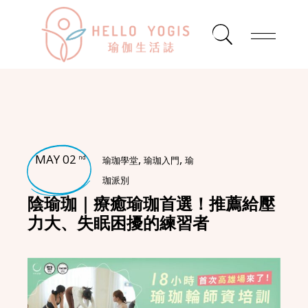
MAY 02
,
,
nd
瑜珈學堂
瑜珈入門
瑜
珈派別
陰瑜珈｜療癒瑜珈首選！推薦給壓
力大、失眠困擾的練習者