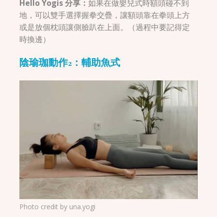
Hello Yogis 分享：
如果在做嬰兒式時額頭碰不到
地，可以雙手選擇握拳交疊，讓額頭靠在拳頭上方
或是放個枕頭讓側臉趴在上面。（過程中要記得定
時換邊）
陰瑜珈動作2：輔助魚式
Photo credit by
una.yogi