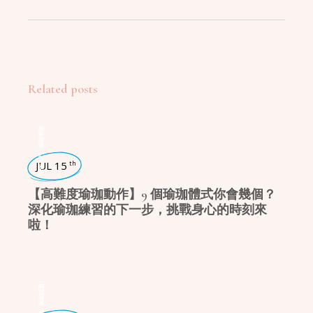
Related posts
瑜珈學堂
,
瑜珈入門
JUL 15
th
【高難度瑜珈動作】9 個瑜珈體式你會幾個？
深化瑜珈練習的下一步，挑戰身心的時刻來
啦！
瑜珈話題
,