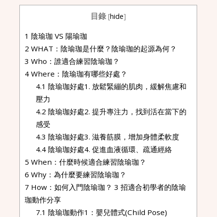
目錄
[
hide
]
1
陰瑜珈 VS 陽瑜珈
2
WHAT：陰瑜珈是什麼？陰瑜珈的起源為何？
3
Who：誰適合練習陰瑜珈？
4
Where：陰瑜珈有哪些好處？
4.1
陰瑜珈好處1. 放鬆緊繃的肌肉，緩解焦慮和
壓力
4.2
陰瑜珈好處2. 提升專注力，找到活在當下的
感受
4.3
陰瑜珈好處3. 滋養筋膜，增加身體柔軟度
4.4
陰瑜珈好處4. 促進血液循環、疏通經絡
5
When：什麼時候適合練習陰瑜珈？
6
Why：為什麼要練習陰瑜珈？
7
How：如何入門陰瑜珈？ 3 招適合初學者的陰瑜
珈動作分享
7.1
陰瑜珈動作1：嬰兒體式(Child Pose)