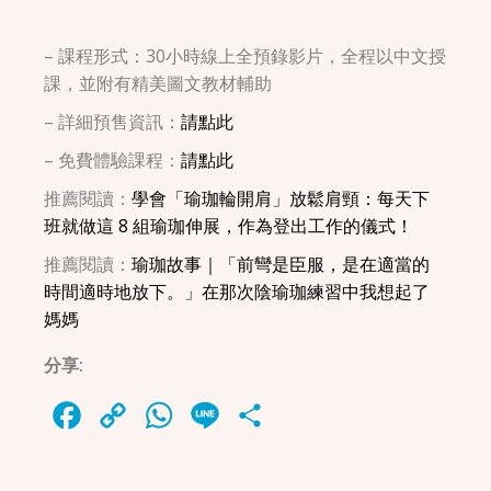
– 課程形式：30小時線上全預錄影片，全程以中文授
課，並附有精美圖文教材輔助
– 詳細預售資訊：
請點此
– 免費體驗課程：
請點此
推薦閱讀：
學會「瑜珈輪開肩」放鬆肩頸：每天下
班就做這 8 組瑜珈伸展，作為登出工作的儀式！
推薦閱讀：
瑜珈故事｜「前彎是臣服，是在適當的
時間適時地放下。」在那次陰瑜珈練習中我想起了
媽媽
分享:
Facebook
Copy
WhatsApp
Line
Share
Link