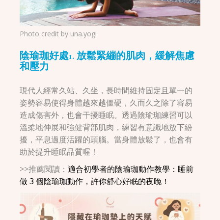
Photo credit by
una.yogi
陰瑜珈好處
1. 放鬆緊繃的肌肉，緩解焦慮
和壓力
現代人經常久站、久坐，長時間維持固定且單一的
姿勢容易使得身體越來越僵硬，久而久之除了容易
造成傷害外，也會干擾睡眠。透過陰瑜珈練習可以
溫柔地伸展和強健背部肌肉，練習有意識地放下紛
擾，平息過度活躍的頭腦。當身體放鬆了，也會有
助於提升睡眠品質喔！
>>推薦閱讀：
適合初學者的陰瑜珈動作教學：睡前
做 3 個陰瑜珈動作，許你舒心好眠的夜晚！