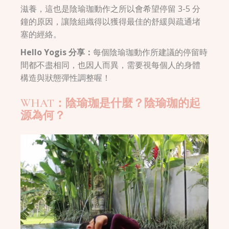
滋養，這也是陰瑜珈動作之所以會希望停留 3-5 分
鐘的原因，讓陰組織得以獲得最佳的舒緩與疏通堵
塞的經絡。
Hello Yogis 分享：
每個陰瑜珈動作所建議的停留時
間都不盡相同，也因人而異，需要視每個人的身體
構造與狀態彈性調整喔！
WHAT：陰瑜珈是什麼？陰瑜珈的起
源為何？