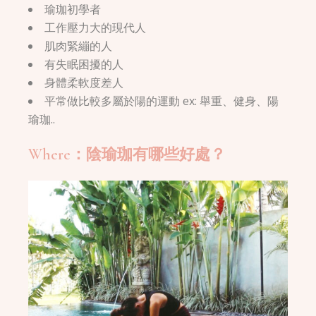
瑜珈初學者
工作壓力大的現代人
肌肉緊繃的人
有失眠困擾的人
身體柔軟度差人
平常做比較多屬於陽的運動 ex: 舉重、健身、陽
瑜珈..
Where：陰瑜珈有哪些好處？