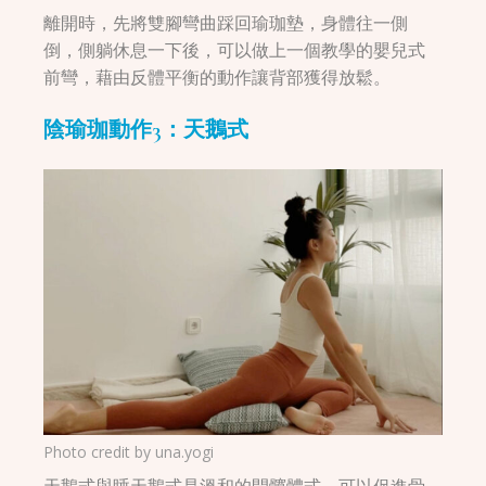
離開時，先將雙腳彎曲踩回瑜珈墊，身體往一側
倒，側躺休息一下後，可以做上一個教學的嬰兒式
前彎，藉由反體平衡的動作讓背部獲得放鬆。
陰瑜珈動作3：天鵝式
Photo credit by
una.yogi