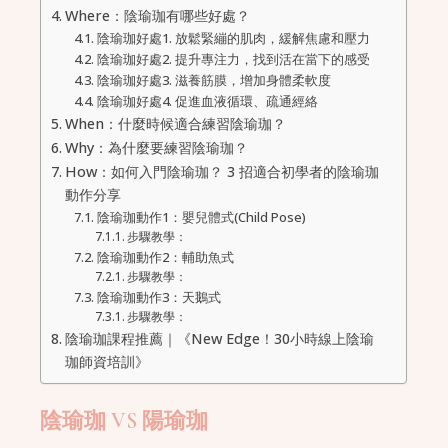
Where：陰瑜珈有哪些好處？
陰瑜珈好處1. 放鬆緊繃的肌肉，緩解焦慮和壓力
陰瑜珈好處2. 提升專注力，找到活在當下的感受
陰瑜珈好處3. 滋養筋膜，增加身體柔軟度
陰瑜珈好處4. 促進血液循環、疏通經絡
When：什麼時候適合練習陰瑜珈？
Why：為什麼要練習陰瑜珈？
How：如何入門陰瑜珈？ 3 招適合初學者的陰瑜珈
動作分享
陰瑜珈動作1：嬰兒體式(Child Pose)
步驟教學：
陰瑜珈動作2：輔助魚式
步驟教學：
陰瑜珈動作3：天鵝式
步驟教學：
陰瑜珈課程推薦｜《New Edge！30小時線上陰瑜
珈師資培訓》
陰瑜珈 VS 陽瑜珈