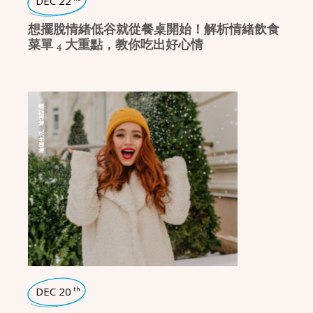
DEC 22
想擺脫情緒低谷就從餐桌開始！解析情緒飲食
菜單 4 大重點，教你吃出好心情
瑜珈話題
,
瑜珈生活
DEC 20
th