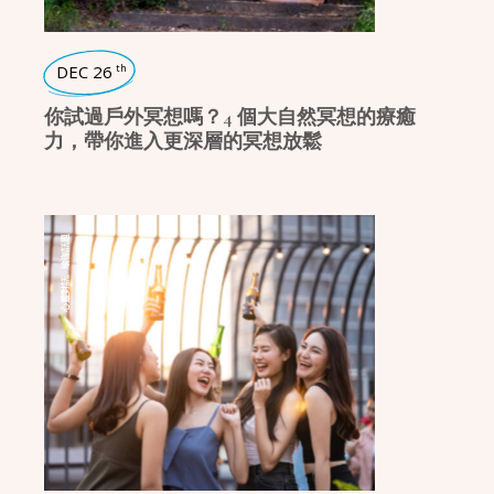
DEC 26
th
你試過戶外冥想嗎？4 個大自然冥想的療癒
力，帶你進入更深層的冥想放鬆
瑜珈話題
,
心靈對話