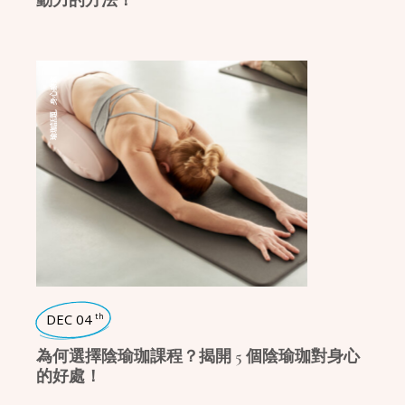
動力的方法！
身心療癒
,
瑜珈話題
DEC 04
th
為何選擇陰瑜珈課程？揭開 5 個陰瑜珈對身心
的好處！