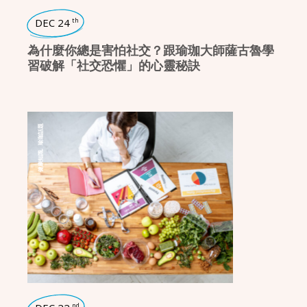
DEC 24
th
為什麼你總是害怕社交？跟瑜珈大師薩古魯學
習破解「社交恐懼」的心靈秘訣
瑜珈話題
,
健康知識
nd