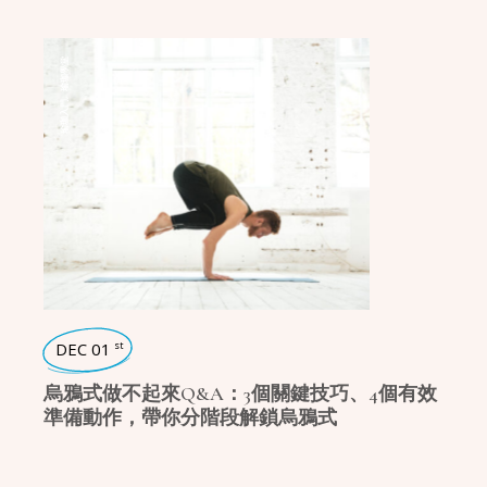
瑜珈學堂
,
瑜珈入門
DEC 01
st
烏鴉式做不起來Q&A：3個關鍵技巧、4個有效
準備動作，帶你分階段解鎖烏鴉式