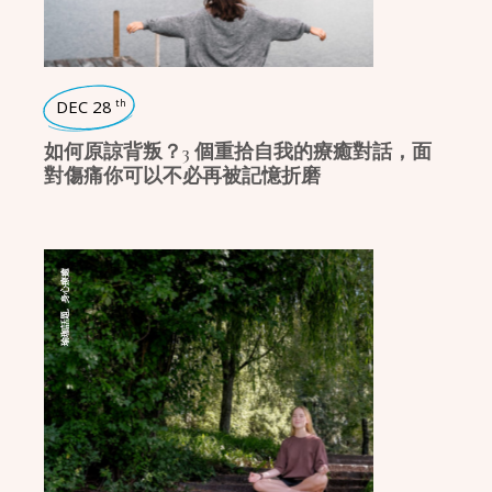
DEC 28
th
如何原諒背叛？3 個重拾自我的療癒對話，面
對傷痛你可以不必再被記憶折磨
身心療癒
,
瑜珈話題