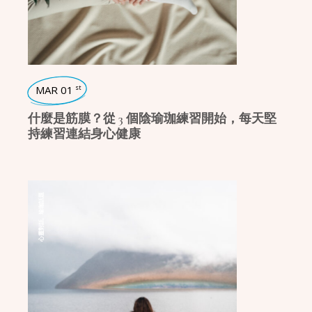
MAR 01
st
什麼是筋膜？從 3 個陰瑜珈練習開始，每天堅
持練習連結身心健康
瑜珈話題
,
心靈對話