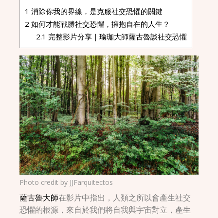
1
消除你我的界線，是克服社交恐懼的關鍵
2
如何才能戰勝社交恐懼，擁抱自在的人生？
2.1
完整影片分享｜瑜珈大師薩古魯談社交恐懼
Photo credit by
JJFarquitecto
s
薩古魯大師
在影片中指出，人類之所以會產生社交
恐懼的根源，來自於我們將自我與宇宙對立，產生