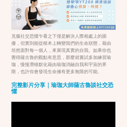
克服社交恐懼乍看之下僅是解決人際相處上的困
擾，但實則能從根本上轉變我們的生命狀態，藉由
坦然面對每一個人，來展現真實的自我。如果你也
覺得薩古魯的觀點有意思，那麼就嘗試多加練習瑜
珈，慢慢潛移默化藉由瑜珈消融自我和宇宙的界
限，也許你會發現生命擁有更多無限的可能。
完整影片分享｜瑜珈大師薩古魯談社交恐
懼