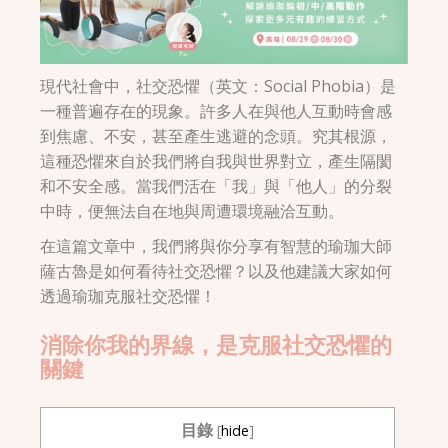
現代社會中，社交恐懼（英文：Social Phobia）是
一種普遍存在的現象。許多人在與他人互動時會感
到焦慮、不安，甚至產生逃避的念頭。究其根源，
這種恐懼來自於我們將自我與世界對立，產生隔閡
和不安全感。當我們活在「我」與「他人」的分裂
中時，便無法自在地與周遭環境融洽互動。
在這篇文章中，我們將與你分享有智慧的瑜珈大師
薩古魯是如何看待社交恐懼？以及他建議大家如何
透過瑜珈克服社交恐懼！
消除你我的界線，是克服社交恐懼的
關鍵
目錄
[
hide
]