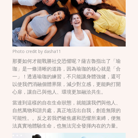
Photo credit by
dasha11
那要如何才能戰勝社交恐懼呢？薩古魯指出了「瑜
珈」是一條清晰的道路，因為瑜珈的核心就是「合
一」！透過瑜珈的練習，不只能讓身體強健，還可
以使我們消融個體界限，減少對立感，更能夠打開
心扉，讓自己與他人、環境更加融洽共生。
當達到這樣的自在生命狀態，就能讓我們與他人、
自然萬物和諧共處，真正地活出自我，創造無限的
可能性。。反之若我們被焦慮和恐懼所束縛，便無
法真實地體驗生命，也無法完全發揮內在的力量。