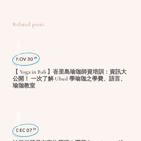
Related posts
瑜珈特輯
,
瑜珈教室
NOV 30
th
,
瑜珈企劃
【 Yoga in Bali 】峇里島瑜珈師資培訓：資訊大
公開！ 一次了解 Ubud 學瑜珈之學費、語言、
瑜珈教室
瑜珈話題
,
瑜珈生活
DEC 07
th