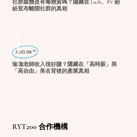
社群媒體是有毒物質嗎？隱藏在 Lush、BV 紛
紛宣布離開社群的真相
瑜珈特輯
,
瑜珈師資
AUG 06
th
,
瑜珈企劃
瑜珈老師收入很好賺？隱藏在「高時薪」與
「高自由」美名背後的產業真相
RYT200 合作機構