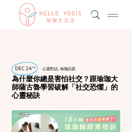
DEC 24
,
th
心靈對話
瑜珈話題
為什麼你總是害怕社交？跟瑜珈大
師薩古魯學習破解「社交恐懼」的
心靈秘訣