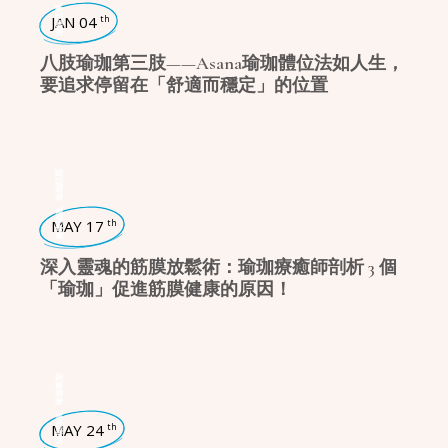
,
瑜珈哲學
JAN 04
th
八肢瑜珈第三肢——Asana瑜珈體位法如人生，
要追求停留在「舒適而穩定」的位置
瑜珈話題
,
健康知識
MAY 17
th
深入靈魂的筋膜放鬆術：瑜珈療癒師剖析 3 個
「瑜珈」促進筋膜健康的原因！
瑜珈教室
,
瑜珈師資
MAY 24
th