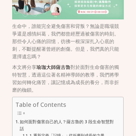
生命中，誰能完全避免傷害和背叛？無論是職場競
爭還是感情糾葛，我們都曾經歷過被傷害的時刻。
那些令人心痛的回憶，彷彿一根深深扎入心底的
刺，不斷提醒著曾經的創傷。但是，我們真的只能
選擇遺忘嗎？
本文將分享
瑜珈大師薩古魯
對於面對生命傷害的獨
特智慧，透過這位著名精神導師的教導，我們將學
習如何轉化痛苦，讓記憶成為成長的養分，而非折
磨的枷鎖。
Table of Contents
如何面對傷害自己的人？薩古魯的 3 段生命智慧對
話
1. 重新定義「記憶」：從折磨到成長的力量