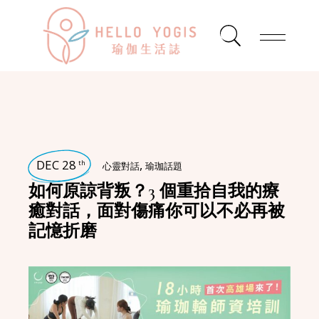
DEC 28
,
th
心靈對話
瑜珈話題
如何原諒背叛？3 個重拾自我的療
癒對話，面對傷痛你可以不必再被
記憶折磨