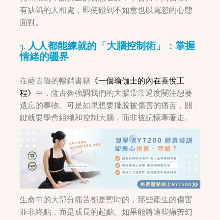
有缺陷的人相處，即使碰到不如意也以寬恕的心態
面對。
3. 人人都能練就的「大腦控制術」：掌握
情緒的疆界
在薩古魯的暢銷書籍
《一個瑜伽士的內在喜悅工
程》
中，薩古魯強調我們的大腦常常過度關注想要
遺忘的事物。可是如果想要擺脫被傷害的痛苦，關
鍵就要學會組織和控制大腦，而非被記憶牽著走。
生命中的大部分痛苦都是暫時的，那些產生的傷害
並非終點，而是成長的起點。如果能將這些痛苦幻