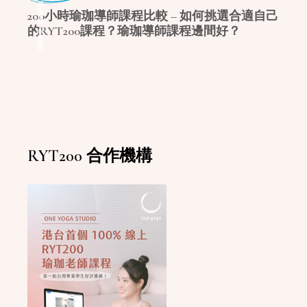
,
瑜珈好物
200小時瑜珈導師課程比較 – 如何挑選合適自己
的RYT200課程？瑜珈導師課程邊間好？
,
瑜珈學堂
RYT200 合作機構