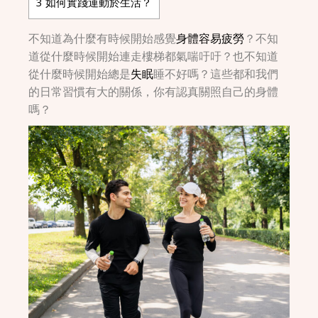
3
如何實踐運動於生活？
不知道為什麼有時候開始感覺
身體容易疲勞
？不知
道從什麼時候開始連走樓梯都氣喘吁吁？也不知道
從什麼時候開始總是
失眠
睡不好嗎？這些都和我們
的日常習慣有大的關係，你有認真關照自己的身體
嗎？