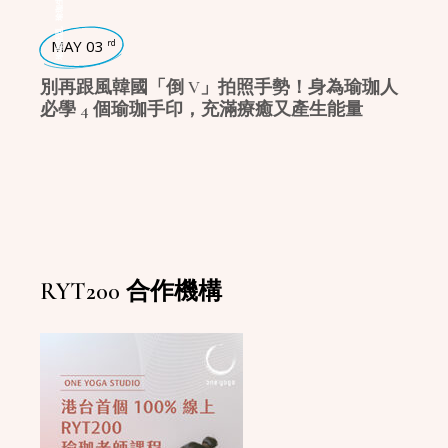
瑜珈生活
,
瑜珈話題
MAY 03
rd
別再跟風韓國「倒 V」拍照手勢！身為瑜珈人
必學 4 個瑜珈手印，充滿療癒又產生能量
RYT200 合作機構