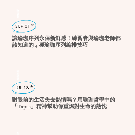
瑜珈話題
,
瑜珈生活
SEP 01
st
讓瑜珈序列永保新鮮感！練習者與瑜珈老師都
該知道的 4 種瑜珈序列編排技巧
瑜珈話題
,
瑜珈哲學
JUL 18
th
對眼前的生活失去熱情嗎？用瑜珈哲學中的
「Tapas」精神幫助你重燃對生命的熱忱