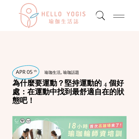
APR 05
,
th
瑜珈生活
瑜珈話題
為什麼要運動？堅持運動的 4 個好
處：在運動中找到最舒適自在的狀
態吧！