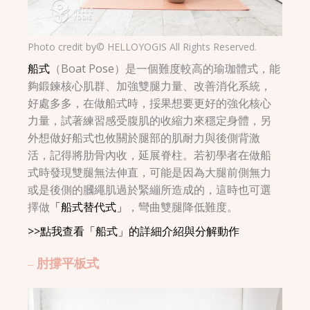
Photo credit by© HELLOYOGIS All Rights Reserved.
船式
（Boat Pose）是一個難度較高的瑜珈體式，能
夠鍛鍊核心肌群、加強雙腿力量、改善消化系統，
好處多多，在做船式時，挼果想要更好的強化核心
力量，試著練習感受腹肌的收縮力來穩定身體，另
外想做好船式也攸關於腿部的肌耐力與後側背激
活，記得將肋骨內收，延展脊柱。若初學者在做船
式時發現雙腿無法伸直，可能是因為大腿前側無力
或是後側的膕繩肌過於緊繃所造成的，這時也可選
擇做
「船式替代式」
，彎曲雙腿降低難度。
>>點我查看「船式」的詳細介紹與分解動作
– 肘撐平板式