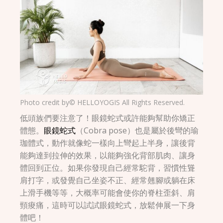
Photo credit by© HELLOYOGIS All Rights Reserved.
低頭族們要注意了！眼鏡蛇式或許能夠幫助你矯正
體態。
眼鏡蛇式
（Cobra pose）也是屬於後彎的瑜
珈體式，動作就像蛇一樣向上彎起上半身，讓後背
能夠達到拉伸的效果，以能夠強化背部肌肉、讓身
體回到正位。如果你發現自己經常駝背，習慣性聳
肩打字，或發覺自己坐姿不正、經常翹腳或躺在床
上滑手機等等，大概率可能會使你的脊柱歪斜、肩
頸痠痛，這時可以試試眼鏡蛇式，放鬆伸展一下身
體吧！