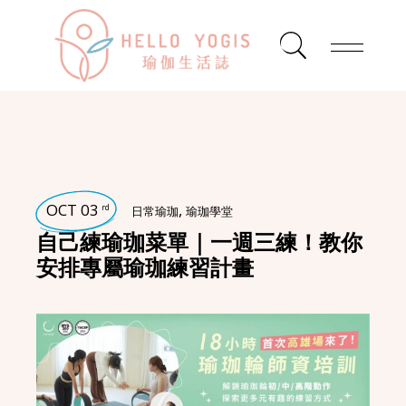
OCT 03
,
rd
日常瑜珈
瑜珈學堂
自己練瑜珈菜單｜一週三練！教你
安排專屬瑜珈練習計畫