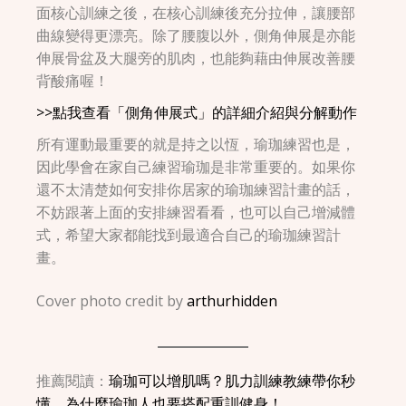
面核心訓練之後，在核心訓練後充分拉伸，讓腰部
曲線變得更漂亮。除了腰腹以外，側角伸展是亦能
伸展骨盆及大腿旁的肌肉，也能夠藉由伸展改善腰
背酸痛喔！
>>點我查看「側角伸展式」的詳細介紹與分解動作
所有運動最重要的就是持之以恆，瑜珈練習也是，
因此學會在家自己練習瑜珈是非常重要的。如果你
還不太清楚如何安排你居家的瑜珈練習計畫的話，
不妨跟著上面的安排練習看看，也可以自己增減體
式，希望大家都能找到最適合自己的瑜珈練習計
畫。
Cover photo credit by
arthurhidden
推薦閱讀：
瑜珈可以增肌嗎？肌力訓練教練帶你秒
懂，為什麼瑜珈人也要搭配重訓健身！