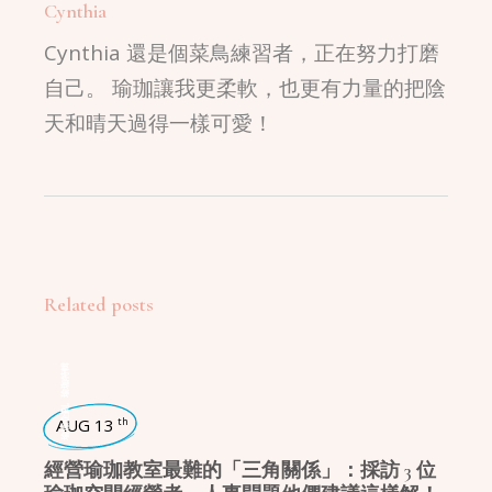
Cynthia
Cynthia 還是個菜鳥練習者，正在努力打磨
自己。 瑜珈讓我更柔軟，也更有力量的把陰
天和晴天過得一樣可愛！
Related posts
瑜珈特輯
,
瑜珈企劃
AUG 13
th
經營瑜珈教室最難的「三角關係」：採訪 3 位