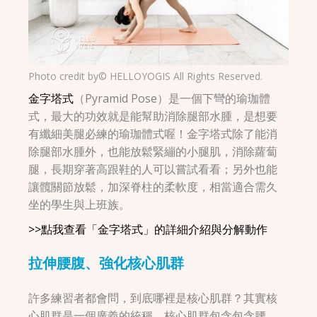
Photo credit by© HELLOYOGIS All Rights Reserved.
金字塔式
（Pyramid Pose）是一個下彎的瑜珈體
式，最大的功效就是能幫助消除腿部水腫，是想要
有纖細美腿必練的瑜珈體式喔！金字塔式除了能消
除腿部水腫外，也能放鬆緊繃的小腿肌，消除蘿蔔
腿，長期穿著高跟鞋的人可以嘗試看看；另外也能
讓髖關節放鬆，加深脊柱的柔軟度，相當適合需久
坐的學生與上班族。
>>點我查看「金字塔式」的詳細介紹與分解動作
拉伸腰腹、強化核心肌群
許多練習者都會問，到底哪裡是核心肌群？其實核
心肌群是一個廣義的統稱，核心肌群包含包含腰、