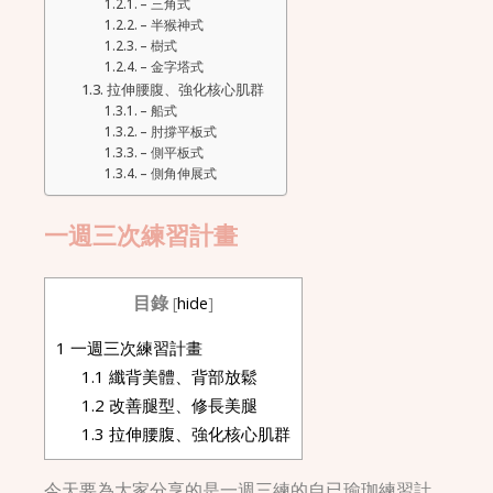
– 三角式
– 半猴神式
– 樹式
– 金字塔式
拉伸腰腹、強化核心肌群
– 船式
– 肘撐平板式
– 側平板式
– 側角伸展式
一週三次練習計畫
目錄
[
hide
]
1
一週三次練習計畫
1.1
纖背美體、背部放鬆
1.2
改善腿型、修長美腿
1.3
拉伸腰腹、強化核心肌群
今天要為大家分享的是一週三練的自已瑜珈練習計