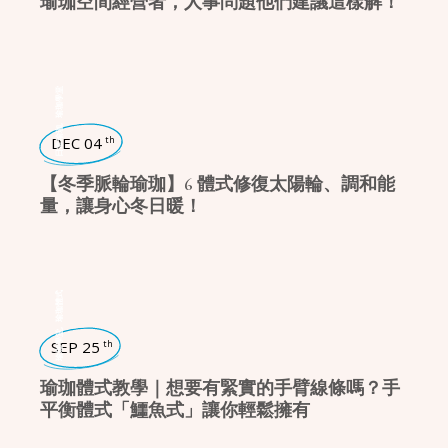
瑜珈空間經營者，人事問題他們建議這樣解！
瑜珈學堂
,
日常瑜珈
DEC 04
th
【冬季脈輪瑜珈】6 體式修復太陽輪、調和能
量，讓身心冬日暖！
瑜珈體式
,
瑜珈學堂
SEP 25
th
瑜珈體式教學｜想要有緊實的手臂線條嗎？手
平衡體式「鱷魚式」讓你輕鬆擁有