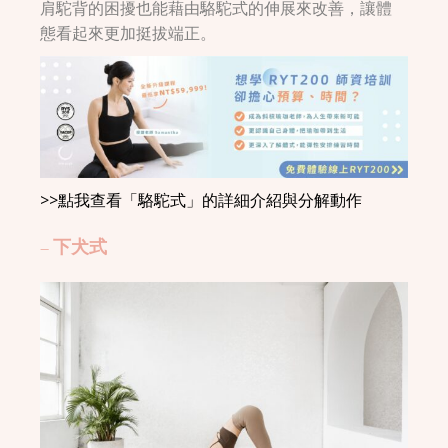
肩駝背的困擾也能藉由駱駝式的伸展來改善，讓體
態看起來更加挺拔端正。
>>點我查看「駱駝式」的詳細介紹與分解動作
– 下犬式