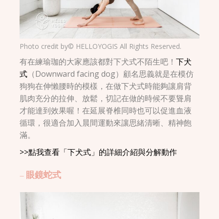
Photo credit by© HELLOYOGIS All Rights Reserved.
有在練瑜珈的大家應該都對下犬式不陌生吧！
下犬
式
（Downward facing dog）顧名思義就是在模仿
狗狗在伸懶腰時的模樣，在做下犬式時能夠讓肩背
肌肉充分的拉伸、放鬆，切記在做的時候不要聳肩
才能達到效果喔！在延展脊椎同時也可以促進血液
循環，很適合加入晨間運動來讓思緒清晰、精神飽
滿。
>>點我查看「下犬式」的詳細介紹與分解動作
– 眼鏡蛇式