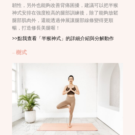
韌性，另外也能夠改善背痛困擾，建議可以把半猴
神式安排在強度較高的腿部訓練後，除了能夠放鬆
腿部肌肉外，還能透過伸展讓腿部線條變得更順
暢，打造修長美腿喔！
>>點我查看「半猴神式」的詳細介紹與分解動作
– 樹式