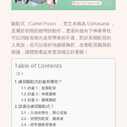
駱駝式（Camel Pose），梵文名稱為 Ustrasana ，
是屬於初階的後彎的動作，透過向後向下伸展脊柱
可以消除長期久坐所帶來的不適，對於長期駝背的
人來說，也可以很好地擴展胸腔、改善駝背圓肩的
困擾，讓體態看起來更加端正好看喔！
Table of Contents
練習駱駝式好處有哪些？
好處 1：改善駝背
好處 2：伸展腰椎
好處 3：擴展胸腔
誰適合練習駱駝式？
– 久坐的學生、辦公室族
– 習慣性駝背、圓肩者
– 經常腰痠背痛者