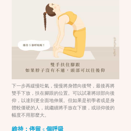
下一步再緩慢吐氣，慢慢將身體向後彎，最後再將
雙手下放，扶在腳跟的位置。可以試著將頭部向後
仰，以達到更全面地伸展。但如果是初學者或是身
體較僵硬的人，就繼續將手放在下腰，或頭仰後的
幅度不用那麼大。
維持：停留 5 個呼吸