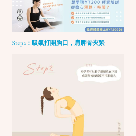
Step2：吸氣打開胸口，肩胛骨夾緊