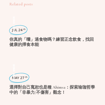
Related posts
瑜珈話題
,
瑜珈生活
JUL 24
th
你真的「嚐」過食物嗎？練習正念飲食，找回
健康的擇食本能
瑜珈話題
,
瑜珈哲學
MAY 27
th
選擇對自己寬恕也是種 Ahimsa：探索瑜珈哲學
中的「非暴力/不傷害」觀念！