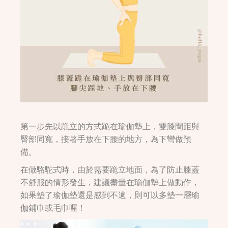
第一步先以跪立的方式跪在瑜伽墊上，雙膝間距與
臀部同寬，接著手放在下腰的地方，為下彎做預
備。
在做駱駝式時，由於需要跪立地面，為了防止膝蓋
不舒服的情形發生，建議盡量在瑜伽墊上做動作，
如果墊了瑜伽墊還是感到不適，則可以多墊一層瑜
伽鋪巾或毛巾喔！