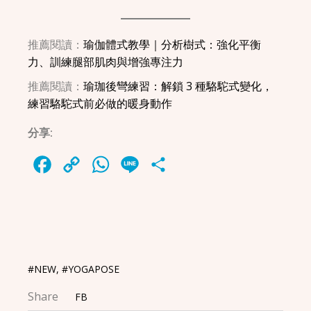
推薦閱讀：
瑜伽體式教學｜分析樹式：強化平衡
力、訓練腿部肌肉與增強專注力
推薦閱讀：
瑜珈後彎練習：解鎖 3 種駱駝式變化，
練習駱駝式前必做的暖身動作
分享:
Facebook
Copy
WhatsApp
Line
Share
Link
#NEW
,
#YOGAPOSE
Share
FB