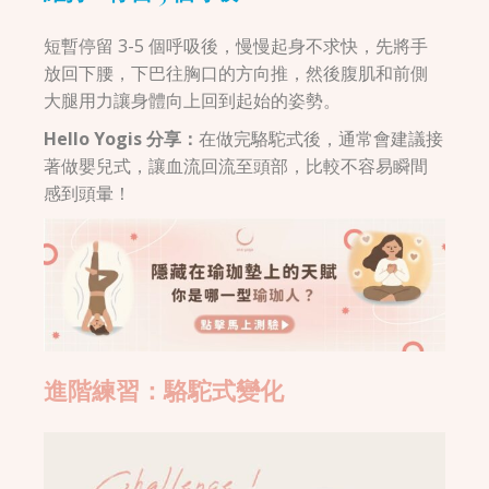
短暫停留 3-5 個呼吸後，慢慢起身不求快，先將手
放回下腰，下巴往胸口的方向推，然後腹肌和前側
大腿用力讓身體向上回到起始的姿勢。
Hello Yogis 分享：
在做完駱駝式後，通常會建議接
著做嬰兒式，讓血流回流至頭部，比較不容易瞬間
感到頭暈！
進階練習：駱駝式變化