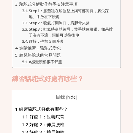
駱駝式分解動作教學＆注意事項
Step1：膝蓋跪在瑜伽墊上與臀部同寬，腳尖踩
地、手放在下腰處
Step2：吸氣打開胸口，肩胛骨夾緊
Step3：吐氣時身體後彎，雙手扶住腳跟。如果脖
子沒有不適，頭部可以往後仰
維持：停留 5 個呼吸
進階練習：駱駝式變化
練習駱駝式的常見問題
#感覺腰部很不舒服
練習駱駝式好處有哪些？
目錄
[
hide
]
1
練習駱駝式好處有哪些？
1.1
好處 1：改善駝背
1.2
好處 2：伸展腰椎
1.3
好處 3：擴展胸腔