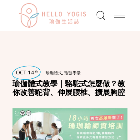
OCT 14
,
th
瑜珈體式
瑜珈學堂
瑜伽體式教學｜駱駝式怎麼做？教
你改善駝背、伸展腰椎、擴展胸腔