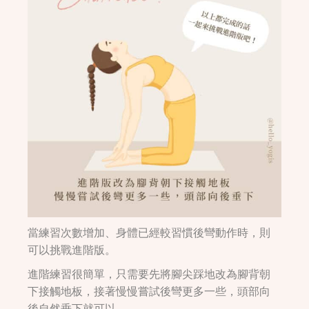
當練習次數增加、身體已經較習慣後彎動作時，則
可以挑戰進階版。
進階練習很簡單，只需要先將腳尖踩地改為腳背朝
下接觸地板，接著慢慢嘗試後彎更多一些，頭部向
後自然垂下就可以。