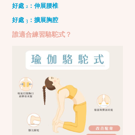
好處 2：伸展腰椎
好處 3：擴展胸腔
誰適合練習駱駝式？