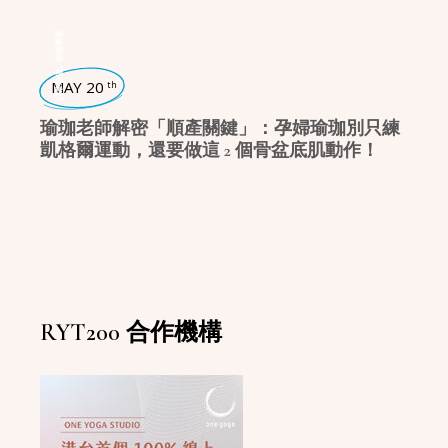
瑜珈學堂
,
日常瑜珈
MAY 20
th
瑜珈老師解密「順產關鍵」：孕婦瑜珈別只練
凱格爾運動，還要做這 2 個骨盆底肌動作！
RYT200 合作機構