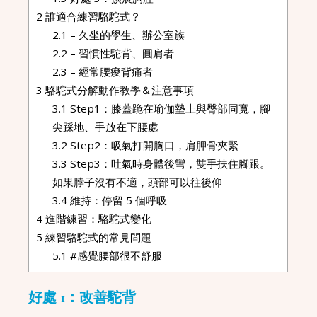
2
誰適合練習駱駝式？
2.1
– 久坐的學生、辦公室族
2.2
– 習慣性駝背、圓肩者
2.3
– 經常腰痠背痛者
3
駱駝式分解動作教學＆注意事項
3.1
Step1：膝蓋跪在瑜伽墊上與臀部同寬，腳
尖踩地、手放在下腰處
3.2
Step2：吸氣打開胸口，肩胛骨夾緊
3.3
Step3：吐氣時身體後彎，雙手扶住腳跟。
如果脖子沒有不適，頭部可以往後仰
3.4
維持：停留 5 個呼吸
4
進階練習：駱駝式變化
5
練習駱駝式的常見問題
5.1
#感覺腰部很不舒服
好處 1：改善駝背