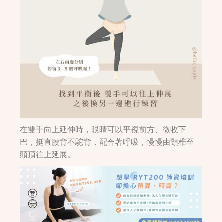
在雙手向上延伸時，眼睛可以平視前方、微收下
巴，挺直腰背不駝背，配合著呼吸，慢慢由頸椎至
頭頂往上延展。