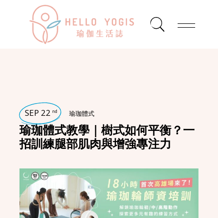
SEP 22
nd
瑜珈體式
瑜珈體式教學｜樹式如何平衡？一
招訓練腿部肌肉與增強專注力