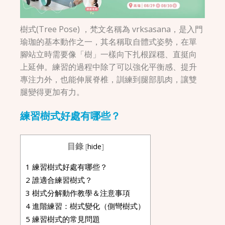
樹式(Tree Pose) ，梵文名稱為 vrksasana，是入門
瑜珈的基本動作之一，其名稱取自體式姿勢，在單
腳站立時需要像「樹」一樣向下扎根踩穩、直挺向
上延伸。練習的過程中除了可以強化平衡感、提升
專注力外，也能伸展脊椎，訓練到腿部肌肉，讓雙
腿變得更加有力。
練習樹式好處有哪些？
目錄
[
hide
]
1
練習樹式好處有哪些？
2
誰適合練習樹式？
3
樹式分解動作教學＆注意事項
4
進階練習：樹式變化（側彎樹式）
5
練習樹式的常見問題