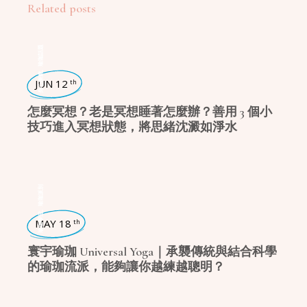
Related posts
瑜珈話題
,
身心療癒
JUN 12
th
怎麼冥想？老是冥想睡著怎麼辦？善用 3 個小
技巧進入冥想狀態，將思緒沈澱如淨水
瑜珈派別
,
瑜珈學堂
MAY 18
th
寰宇瑜珈 Universal Yoga｜承襲傳統與結合科學
的瑜珈流派，能夠讓你越練越聰明？