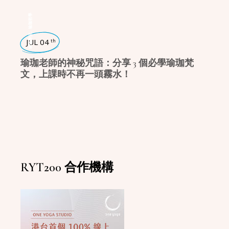
瑜珈哲學
,
瑜珈學堂
JUL 04
th
瑜珈老師的神秘咒語：分享 3 個必學瑜珈梵
文，上課時不再一頭霧水！
RYT200 合作機構