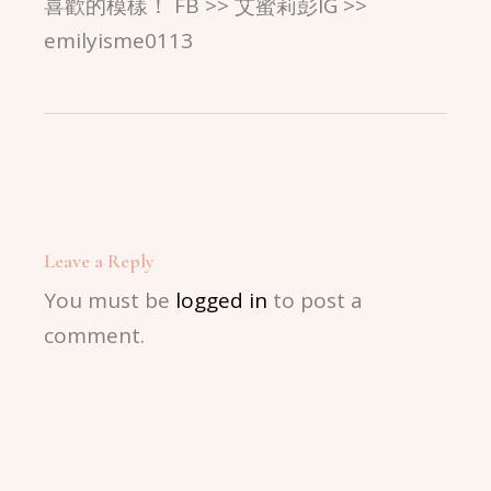
喜歡的模樣！ FB >> 艾蜜莉彭IG >>
emilyisme0113
Leave a Reply
You must be
logged in
to post a
comment.