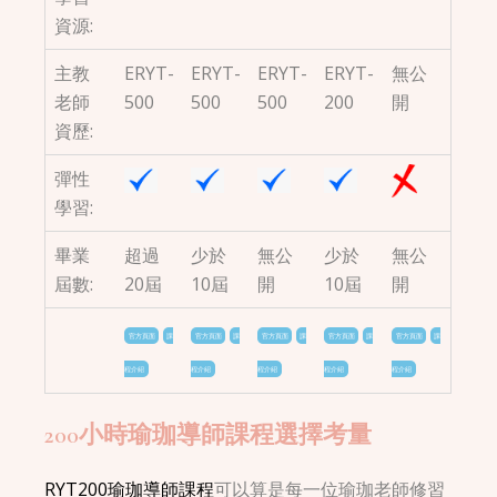
資源:
主教
ERYT-
ERYT-
ERYT-
ERYT-
無公
老師
500
500
500
200
開
資歷:
彈性
學習:
畢業
超過
少於
無公
少於
無公
屆數:
20屆
10屆
開
10屆
開
官方頁面
課
官方頁面
課
官方頁面
課
官方頁面
課
官方頁面
課
程介紹
程介紹
程介紹
程介紹
程介紹
200小時瑜珈導師課程選擇考量
RYT200瑜珈導師課程
可以算是每一位瑜珈老師修習