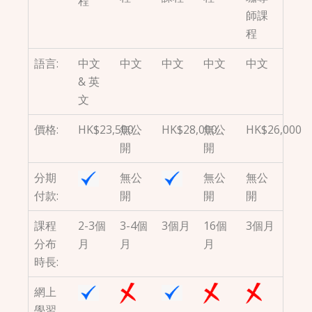
程
師課
程
語言:
中文
中文
中文
中文
中文
& 英
文
價格:
HK$23,500
無公
HK$28,000
無公
HK$26,000
開
開
分期
無公
無公
無公
付款:
開
開
開
課程
2-3個
3-4個
3個月
16個
3個月
分布
月
月
月
時長:
網上
學習