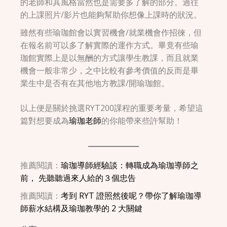
的老師和其風格當然也是需要多了解的部分。過往
的上課照片/影片也能夠幫助你想像上課時的狀況。
雖然有些瑜珈館會以實習機會/就業機會作招徠，但
在報名前可以多了解實際的運作方式。畢竟有些瑜
珈館實際上是以無酬的方式讓學生教課，而且就業
機會一般非常少，之中比較有參考價值的反而是畢
業生中是否有在其他地方教課/開瑜珈館。
以上便是關於挑選RYT200課程的重要考量，希望這
篇對想要成為
瑜珈老師
的你能帶來些許幫助！
推薦閱讀：
瑜珈導師經驗談：轉職成為瑜珈導師之
前， 先聽聽過來人給的３個忠告
推薦閱讀：
考到 RYT 證照然後呢？帶你了解瑜珈導
師薪水結構及瑜珈教學的 2 大關鍵