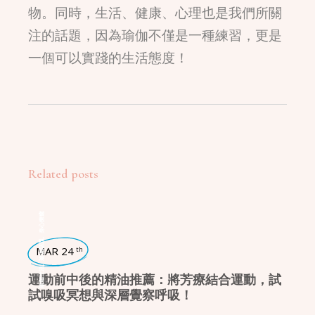
物。同時，生活、健康、心理也是我們所關
注的話題，因為瑜伽不僅是一種練習，更是
一個可以實踐的生活態度！
Related posts
身心療癒
,
瑜珈話題
MAR 24
th
,
瑜珈生活
運動前中後的精油推薦：將芳療結合運動，試
試嗅吸冥想與深層覺察呼吸！