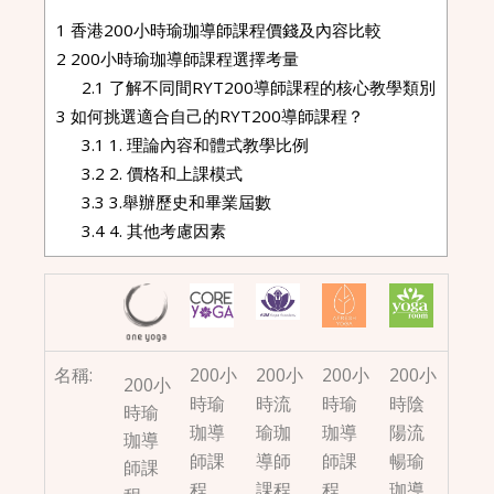
1
香港200小時瑜珈導師課程價錢及內容比較
2
200小時瑜珈導師課程選擇考量
2.1
了解不同間RYT200導師課程的核心教學類別
3
如何挑選適合自己的RYT200導師課程？
3.1
1. 理論內容和體式教學比例
3.2
2. 價格和上課模式
3.3
3.舉辦歷史和畢業屆數
3.4
4. 其他考慮因素
名稱:
200小
200小
200小
200小
200小
時瑜
時流
時瑜
時陰
時瑜
珈導
瑜珈
珈導
陽流
珈導
師課
導師
師課
暢瑜
師課
程
課程
程
珈導