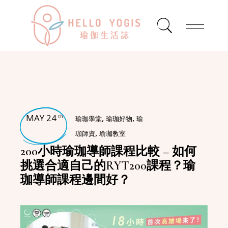
MAY 24
,
,
th
瑜珈學堂
瑜珈好物
瑜
,
珈師資
瑜珈教室
200小時瑜珈導師課程比較 – 如何
挑選合適自己的RYT200課程？瑜
珈導師課程邊間好？