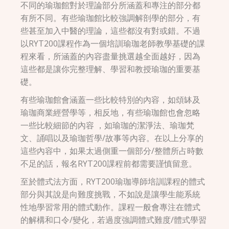
不同的瑜珈館對於理論部分所涵蓋和專注的部分都
有所不同。有些瑜珈館比較強調解剖學的部分，有
些甚至加入中醫的理論，這些都沒有對或錯。不過
以RYT200課程作為一個培訓瑜珈老師教學基礎的課
程來看，所涵蓋的內容盡量挑選越全面越好，因為
這些都是讓你完整理解、學習和教授瑜珈的重要基
礎。
有些瑜珈館會涵蓋一些比較特別的內容，如頌缽及
瑜珈商業經營學等，相反地，有些瑜珈館也會忽略
一些比較細節的內容 ，如瑜珈的潔淨法、瑜珈梵
文、誦唱以及瑜珈哲學/故事等內容。在以上分享的
這些內容中，如果太過側重一個部分/整體所占時數
不足的話，報名RYT200課程前都需要謹慎留意。
至於體式法方面，RYT200瑜珈導師培訓課程的體式
部分與其說是向難度挑戰，不如說是讓學生能系統
性地學習常用的體式動作。課程一般會專注在體式
的解構和口令/變化，若過度強調體式難度/體式學習