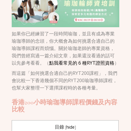
如果你已經練習了一段時間瑜珈，並且有成為專業
瑜珈導師的念頭，你大概會為如何挑選合適自己的
瑜珈導師課程而煩惱。關於瑜珈老師的專業資格，
我們曾經寫過一篇介紹文章，如果還沒看過的話可
以先參考看看。（
點我看常見的 6 種RYT證照資格
）
而這篇「如何挑選合適自己的RYT200課程」，我們
會比較一下香港幾個不同的RYT200瑜珈導師課程，
也幫大家整理一下選擇課程時的各種考量。
香港200小時瑜珈導師課程價錢及內容
比較
目錄
[
hide
]