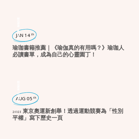
瑜珈話題
,
瑜珈哲學
JAN 14
th
瑜珈書籍推薦｜《瑜伽真的有用嗎？》瑜珈人
必讀書單，成為自己的心靈園丁！
瑜珈話題
,
瑜珈生活
AUG 05
th
2021 東京奧運新創舉！透過運動競賽為「性別
平權」寫下歷史一頁