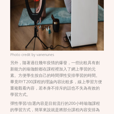
Photo credit by
vanenunes
另外，隨著過往幾年疫情的爆發，一些比較具有創
新能力的瑜珈館都在課程裡加入了網上學習的元
素。方便學生按自己的時間彈性安排學習的時間。
畢竟RYT200課程的理論內容比較多，線上學習方便
重複觀看內容，若本身不排斥的話也不失為有效的
學習方式。
彈性學習/自選內容是目前流行的200小時瑜珈課程
的學習方式，簡單來說就是將部分課程內容安排為