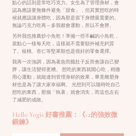
點心的話則是常吃巧克力。女生為了管理身材，會
認為應該要無條件避免「甜食」，但其實想吃的時
候就應該讓身體吃，因為那是當下身體最需要的。
無論巧克力吃再～多我都會運動，所以不會胖。
另外我也推薦炒小魚乾！準備一些不鹹的小魚乾，
當點心一樣每天吃，這樣就不需要額外補充鈣質
了。核桃、杏仁等堅果類也是很好的零食選擇。
我再一次強調，因為著急而餓肚子反而會讓自己變
胖，讓生活變得更糟。 想吃的東西就開心吃，稍微
用心運動，就能達到管理身材的效果，畢竟雕塑身
材也是為了讓大家幸福啊。 光想到可以隨時吃自己
想吃的東西，那個「執著」就會消失，而這也左右
了減肥的成敗。
Hello Yogis 好書推薦：《+2的強效微
鍛鍊》