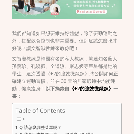
我們都知道如果想要維持好體態，除了要勤運動之
外，搭配飲食控制也非常重要。但到底該怎麼吃才
好呢？讓文智淑教練來教你吧！
文智淑教練是韓國有名的私人教練，就連知名藝人
孫藝珍、孔曉振、全道嬿、嚴志媛等巨星都是她的
學生。這次透過《+2的強效微鍛鍊》將公開如何正
確建立運動習慣，並在 30 天的居家鍛鍊中均衡運
動，健康瘦身！
以下摘錄自
《+2的強效微鍛鍊》
一
書：
Table of Contents
Q 該怎麼調整菜單呢？