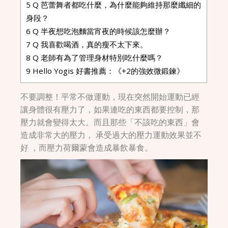
5
Q 芭蕾舞者都吃什麼，為什麼能夠維持那麼纖細的
身段？
6
Q 半夜想吃泡麵當宵夜的時候該怎麼辦？
7
Q 我喜歡喝酒，真的瘦不太下來。
8
Q 老師有為了管理身材特別吃什麼嗎？
9
Hello Yogis 好書推薦：《+2的強效微鍛鍊》
不要調整！平常不做運動，現在突然開始運動已經
讓身體很有壓力了，如果連吃的東西都要控制，那
壓力就會變得太大。而且那些「不該吃的東西」會
造成非常大的壓力， 承受過大的壓力運動效果並不
好 ，而壓力荷爾蒙會造成暴飲暴食。