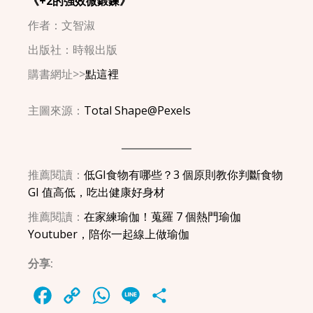
《+2的強效微鍛鍊》
作者：文智淑
出版社：時報出版
購書網址>>
點這裡
主圖來源：
Total Shape@Pexels
推薦閱讀：
低GI食物有哪些？3 個原則教你判斷食物
GI 值高低，吃出健康好身材
推薦閱讀：
在家練瑜伽！蒐羅 7 個熱門瑜伽
Youtuber，陪你一起線上做瑜伽
分享:
Facebook
Copy
WhatsApp
Line
Share