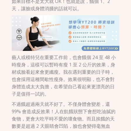
如果目標不是太大就 OK！也就是說，餓個 1、2
天，讓臉或身體消腫的話就可以。
藝人或模特兒在重要工作前，也會餓個 24 至 48 小
時瘦身，這樣可以暫時有瘦 1 至 2 公斤的效果，身
材或臉看起來會更纖瘦。我在遇到重要的日子時，
也會採用這種間歇性瘦身。效果很明顯，也不會對
身體造成太大負擔，在希望自己看起來更漂亮的日
子是值得一試的。
不過餓超過兩天就不好了。不僅身體會變差，還
99% 會造成反效果！人在飢餓狀態下會想吃油膩的
食物，更會大吃平時不愛的壞食物。而且挨餓的天
數要是超過 2 天眼睛會凹陷，臉也會變得毫無血