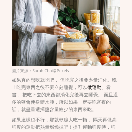
圖片來源：
Sarah Chai@Pexels
如果真的想吃就吃吧， 但吃完之後要盡量消化。晚
上吃完東西之後不要立刻睡覺，可以
做運動
、看
書， 把吃下去的東西都消化完後再去睡覺。 而且過
多的鹽會使身體水腫，所以如果一定要吃宵夜的
話，就盡量選擇鹽含量較少的東西來吃。
如果這樣也不行，那就乾脆大吃一頓， 隔天再做高
強度的運動把熱量燃燒掉吧！提升運動強度時，強