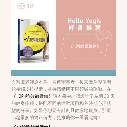
文智淑老師原本為一名芭蕾舞者，後來因為腰傷開
始接觸皮拉提斯，並持續鑽研不同領域的運動。在
《+2的強效微鍛鍊》
這本書中老師設計了為期 30 天
的健身排程，搭配不同的運動項目和各時期心理狀
態的分享。如果你想要有計劃且健康地瘦身，那麼
比起眾多的網路偏方，更推薦你來看看此書！