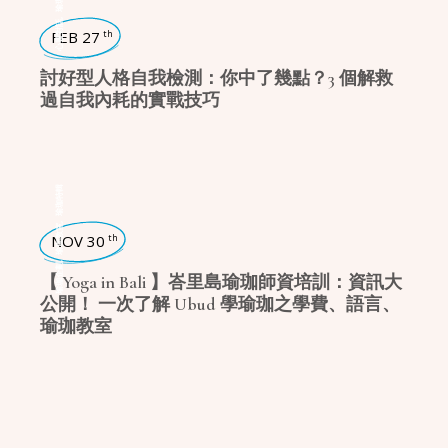
,
心靈對話
FEB 27
th
討好型人格自我檢測：你中了幾點？3 個解救
過自我內耗的實戰技巧
瑜珈特輯
,
瑜珈教室
NOV 30
th
,
瑜珈企劃
【 Yoga in Bali 】峇里島瑜珈師資培訓：資訊大
公開！ 一次了解 Ubud 學瑜珈之學費、語言、
瑜珈教室