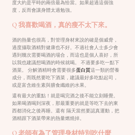
度大約是平時的兩倍最為恰當。如果超過這個強
度，反而會讓身體太過勉強。
Q 我喜歡喝酒，真的瘦不太下來。
酒的熱量也很高，對管理身材來說的確是個威脅，
過度攝取酒精對健康也不好。不過社會人士多少會
遇到幾次需要喝酒的場合，而這也是個人喜好，所
以我也建議想喝酒的時候就喝。 不過要多吃一點下
酒菜。 分解酒精時會需要很多
蛋白質
這一類的營養
成分，而既然要吃下酒菜，建議最好多吃點起司，
或是富含維生素與膳食纖維的水果。
還有最大的重點！就是喝完酒之後不能立刻睡覺。
如果喝酒喝到深夜，那最重要的就是等吃下去的東
西都消化之後再睡。還有 隔天當然要認真運動，把
酒精跟下酒菜帶來的熱量燃燒掉。
Q 老師有為了管理身材特別吃什麼