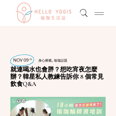
NOV 09
,
th
身心療癒
瑜珈話題
就連喝水也會胖？想吃宵夜怎麼
辦？韓星私人教練告訴你 8 個常見
飲食Q&A