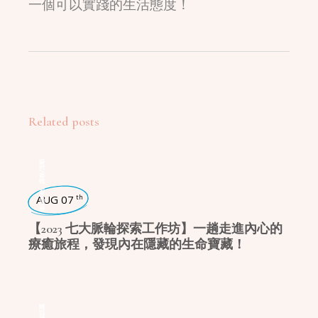
一個可以實踐的生活態度！
Related posts
課程/活動
,
瑜珈好物
AUG 07
th
【2023 七大脈輪探索工作坊】一趟走進內心的
療癒旅程，發現內在隱藏的生命寶藏！
瑜珈話題