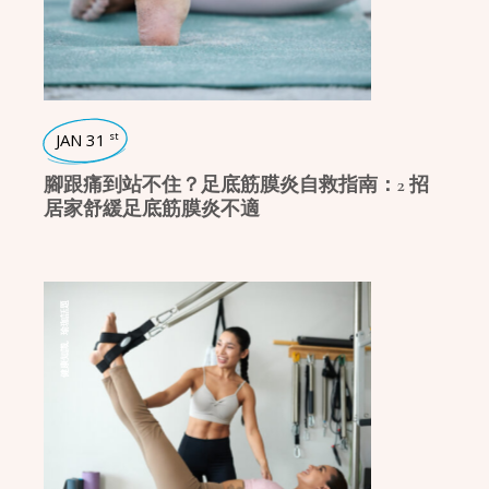
JAN 31
st
腳跟痛到站不住？足底筋膜炎自救指南：2 招
居家舒緩足底筋膜炎不適
瑜珈話題
,
健康知識