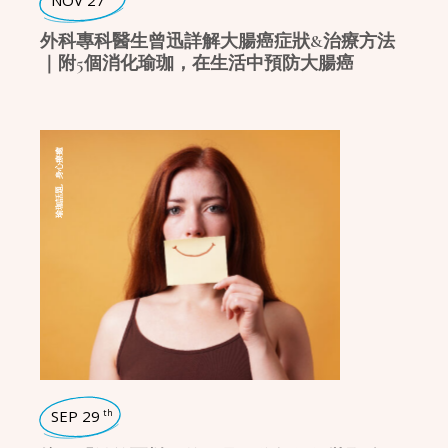
NOV 27
外科專科醫生曾迅詳解大腸癌症狀&治療方法
｜附5個消化瑜珈，在生活中預防大腸癌
身心療癒
,
瑜珈話題
SEP 29
th