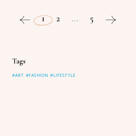
1
2
...
5
Tags
#ART
#FASHION
#LIFESTYLE