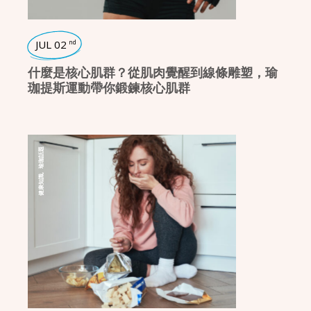
JUL 02
nd
什麼是核心肌群？從肌肉覺醒到線條雕塑，瑜
珈提斯運動帶你鍛鍊核心肌群
瑜珈話題
,
健康知識