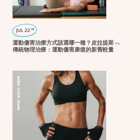
JUL 22
nd
運動傷害治療方式該選哪一種？皮拉提斯 vs.
傳統物理治療：運動傷害康復的新舊較量
瑜珈話題
,
瑜珈生活
,
健康知識