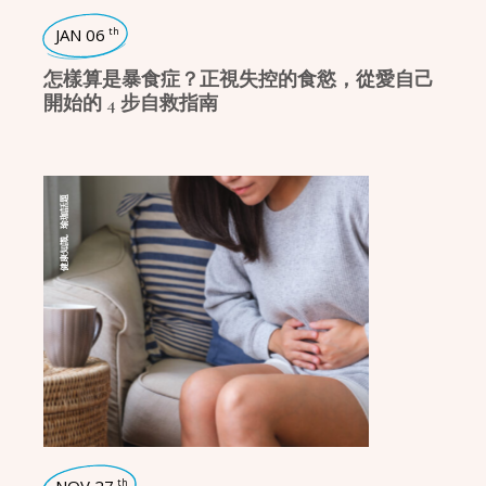
JAN 06
th
怎樣算是暴食症？正視失控的食慾，從愛自己
開始的 4 步自救指南
瑜珈話題
,
健康知識
th