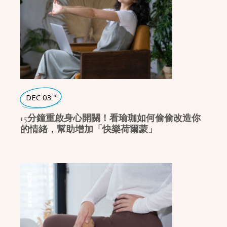
DEC 03
rd
15分鐘重啟身心開關！看瑜珈如何偷偷改造你
的情緒，幫助增加「快樂荷爾蒙」
瑜珈話題
,
健康知識