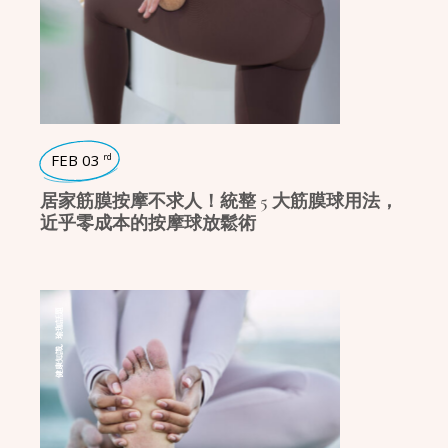
FEB 03
rd
居家筋膜按摩不求人！統整 5 大筋膜球用法，
近乎零成本的按摩球放鬆術
瑜珈話題
,
健康知識