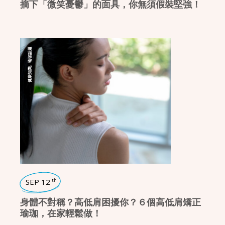
摘下「微笑憂鬱」的面具，你無須假裝堅強！
瑜珈話題
,
健康知識
SEP 12
th
身體不對稱？高低肩困擾你？６個高低肩矯正
瑜珈，在家輕鬆做！