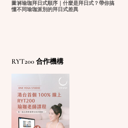
瑜珈入門
圖解瑜珈拜日式順序｜什麼是拜日式？帶你搞
懂不同瑜珈派別的拜日式差異
RYT200 合作機構