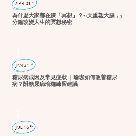
瑜珈話題
APR 01
st
為什麼大家都在練「冥想」？21天重塑大腦，5
分鐘改變人生的冥想秘密
瑜珈話題
,
健康知識
JAN 31
st
糖尿病成因及常見症狀 ｜瑜珈如何改善糖尿
病？附糖尿病瑜珈練習建議
瑜珈派別
,
瑜珈學堂
JUL 16
th
,