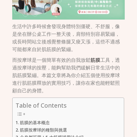
生活中許多時候會發現身體特別僵硬、不舒服，像
是坐在辦公桌工作一整天後，肩頸特別容易緊繃，
或長時間站立後感覺整條腿又痠又漲，這些不適感
可能都來自於肌筋膜的緊繃。
而按摩球是一個簡單有效的自我放鬆
筋膜
工具，透
過按摩球的按壓，能夠幫助我們緩解日常生活中的
肌筋膜緊繃。本篇文章將為你介紹五個使用按摩球
進行肌筋膜釋放的實用技巧，讓你在家也能輕鬆照
顧自己的身體。
Table of Contents
筋膜的基本概念
筋膜按摩球的種類與挑選