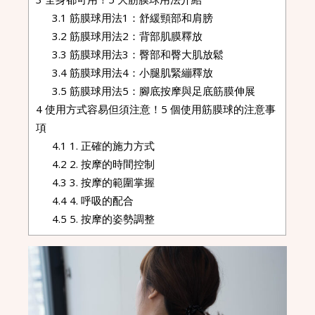
3.1
筋膜球用法1：舒緩頸部和肩膀
3.2
筋膜球用法2：背部肌膜釋放
3.3
筋膜球用法3：臀部和臀大肌放鬆
3.4
筋膜球用法4：小腿肌緊繃釋放
3.5
筋膜球用法5：腳底按摩與足底筋膜伸展
4
使用方式容易但須注意！5 個使用筋膜球的注意事
項
4.1
1. 正確的施力方式
4.2
2. 按摩的時間控制
4.3
3. 按摩的範圍掌握
4.4
4. 呼吸的配合
4.5
5. 按摩的姿勢調整