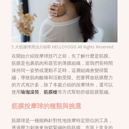
5 大筋膜球用法介紹© HELLOYOGIS All Rights Reserved.
在開始介紹按摩球技巧之前，先了解什麼是筋膜。
筋膜是包裹肌肉和器官的薄膜組織，當我們長時間
保持同一姿勢或運動不足時，這層組織會變得緊
繃，導致肌肉酸痛和活動受限。想要釋放筋膜壓力
的方式有許多，除了本篇介紹的按摩球外，還可以
使用
瑜珈滾筒
、
筋膜槍
等方式幫助舒緩筋膜緊繃。
筋膜按摩球的種類與挑選
筋膜球是一種能夠針對性地按摩特定部位的工具，
透過壓力刺激來放鬆緊繃的肌筋膜。市面上常見的