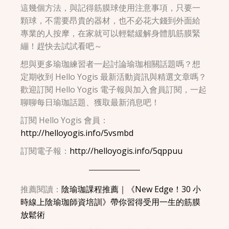
這幾個方法，與記得筋膜球使用注意事項，只要一
顆球，不需要昂貴的器材，也不必花大錢到外面給
專業的人按摩，在家就可以輕鬆緩解身體肌筋膜緊
繃！趕快去試試看吧～
想與更多瑜珈練習者一起討論瑜珈相關話題嗎？想
定期收到 Hello Yogis 最新活動資訊與精選文章嗎？
歡迎訂閱 Hello Yogis 電子報與加入會員訂閱，一起
聊聊每日瑜珈話題、獲取最新消息吧！
訂閱 Hello Yogis 會員：
http://helloyogis.info/5vsmbd
訂閱電子報：
http://helloyogis.info/5qppuu
推薦閱讀：
陰瑜珈課程推薦｜《New Edge！30 小
時線上陰瑜珈師資培訓》帶你習得受用一生的筋膜
放鬆術