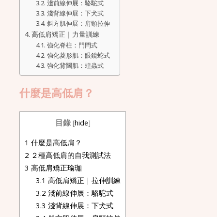
淺前線伸展：駱駝式
淺背線伸展：下犬式
斜方肌伸展：肩頸拉伸
高低肩矯正｜力量訓練
強化脊柱：門閂式
強化菱形肌：眼鏡蛇式
強化背闊肌：蝗蟲式
什麼是高低肩？
目錄
[
hide
]
1
什麼是高低肩？
2
２種高低肩的自我測試法
3
高低肩矯正瑜珈
3.1
高低肩矯正｜拉伸訓練
3.2
淺前線伸展：駱駝式
3.3
淺背線伸展：下犬式