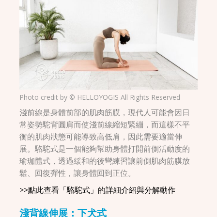
Photo credit by © HELLOYOGIS All Rights Reserved
淺前線是身體前部的肌肉筋膜，現代人可能會因日
常姿勢駝背圓肩而使淺前線縮短緊繃，而這樣不平
衡的肌肉狀態可能導致高低肩，因此需要適當伸
展。駱駝式是一個能夠幫助身體打開前側活動度的
瑜珈體式，透過緩和的後彎練習讓前側肌肉筋膜放
鬆、回復彈性，讓身體回到正位。
>>點此查看「駱駝式」的詳細介紹與分解動作
淺背線伸展：下犬式