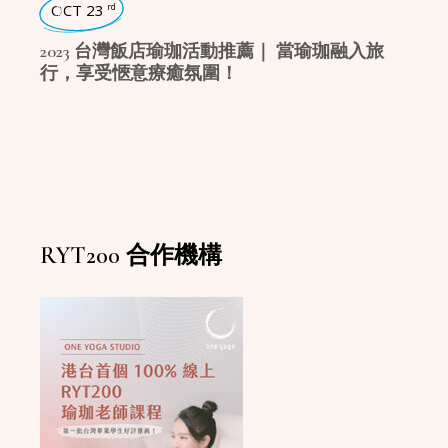
瑜珈生活
OCT 23
rd
2023 台灣飯店瑜珈活動推薦｜ 當瑜珈融入旅
行，享受愜意療癒氛圍！
RYT200 合作機構