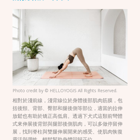
Photo credit by © HELLOYOGIS All Rights Reserved.
相對於淺前線，淺背線位於身體後部肌肉筋膜，包
括後頸、背部、臀部和腿後側等部位，適當的拉伸
放鬆也有助於矯正高低肩。透過下犬式這類前彎體
式來伸展後背部與腿部後側肌肉，可以多做停留伸
展，找到脊柱與雙腿伸展開來的感受、使肌肉恢復
靈活與彈性，輕鬆幫助身體回歸正位。