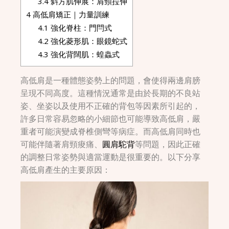
3.4
斜方肌伸展：肩頸拉伸
4
高低肩矯正｜力量訓練
4.1
強化脊柱：門閂式
4.2
強化菱形肌：眼鏡蛇式
4.3
強化背闊肌：蝗蟲式
高低肩是一種體態姿勢上的問題，會使得兩邊肩膀
呈現不同高度。這種情況通常是由於長期的不良站
姿、坐姿以及使用不正確的背包等因素所引起的，
許多日常容易忽略的小細節也可能導致高低肩，嚴
重者可能演變成脊椎側彎等病症。而高低肩同時也
可能伴隨著肩頸痠痛、
圓肩駝背
等問題，因此正確
的調整日常姿勢與適當運動是很重要的。以下分享
高低肩產生的主要原因：