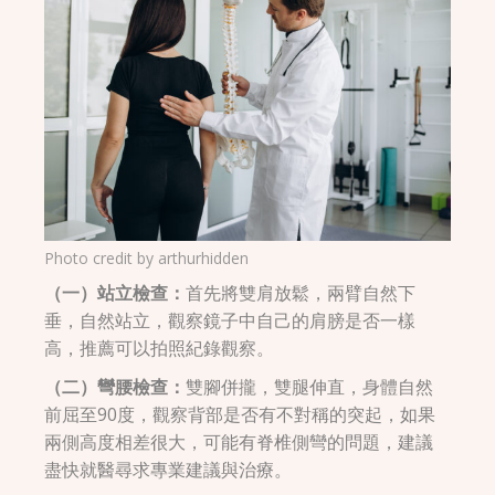
Photo credit by
arthurhidden
（一）站立檢查：
首先將雙肩放鬆，兩臂自然下
垂，自然站立，觀察鏡子中自己的肩膀是否一樣
高，推薦可以拍照紀錄觀察。
（
二
）彎腰檢查：
雙腳併攏，雙腿伸直，身體自然
前屈至90度，觀察背部是否有不對稱的突起，如果
兩側高度相差很大，可能有脊椎側彎的問題，建議
盡快就醫尋求專業建議與治療。