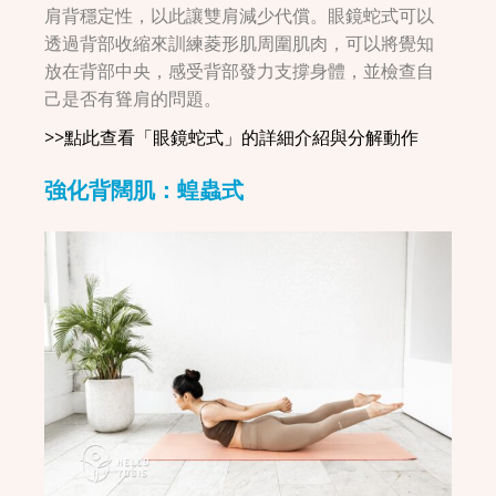
肩背穩定性，以此讓雙肩減少代償。眼鏡蛇式可以
透過背部收縮來訓練菱形肌周圍肌肉，可以將覺知
放在背部中央，感受背部發力支撐身體，並檢查自
己是否有聳肩的問題。
>>點此查看「眼鏡蛇式」的詳細介紹與分解動作
強化背闊肌：蝗蟲式