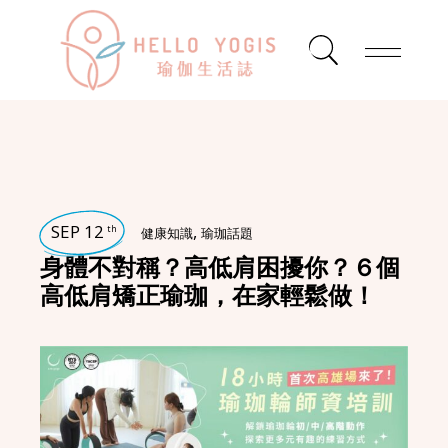
SEP 12
,
th
健康知識
瑜珈話題
身體不對稱？高低肩困擾你？６個
高低肩矯正瑜珈，在家輕鬆做！