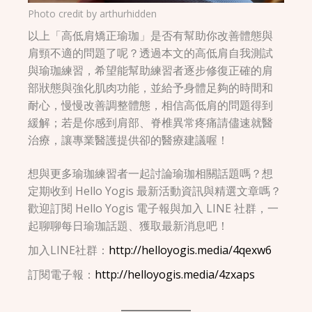
Photo credit by
arthurhidden
以上「高低肩矯正瑜珈」是否有幫助你改善體態與
肩頸不適的問題了呢？透過本文的高低肩自我測試
與瑜珈練習，希望能幫助練習者逐步修復正確的肩
部狀態與強化肌肉功能，並給予身體足夠的時間和
耐心，慢慢改善調整體態，相信高低肩的問題得到
緩解；若是你感到肩部、脊椎異常疼痛請儘速就醫
治療，讓專業醫護提供卻的醫療建議喔！
想與更多瑜珈練習者一起討論瑜珈相關話題嗎？想
定期收到 Hello Yogis 最新活動資訊與精選文章嗎？
歡迎訂閱 Hello Yogis 電子報與加入 LINE 社群，一
起聊聊每日瑜珈話題、獲取最新消息吧！
加入LINE社群：
http://helloyogis.media/4qexw6
訂閱電子報：
http://helloyogis.media/4zxaps