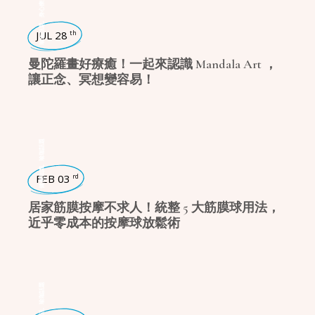
身心療癒
,
瑜珈話題
JUL 28
th
曼陀羅畫好療癒！一起來認識 Mandala Art ，
讓正念、冥想變容易！
瑜珈話題
,
健康知識
FEB 03
rd
居家筋膜按摩不求人！統整 5 大筋膜球用法，
近乎零成本的按摩球放鬆術
瑜珈話題
,