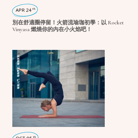
APR 24
th
別在舒適圈停留！火箭流瑜珈初學：以 Rocket
Vinyasa 燃燒你的內在小火焰吧！
瑜珈派別
,
瑜珈學堂
,
瑜珈入門
th