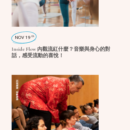
NOV 19
th
Inside Flow 內觀流紅什麼？音樂與身心的對
話，感受流動的喜悅！
瑜珈派別
,
瑜珈學堂