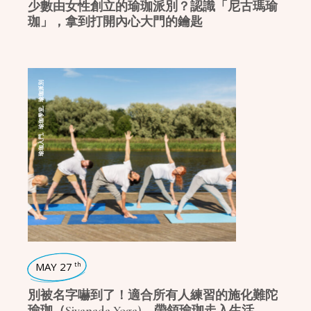
少數由女性創立的瑜珈派別？認識「尼古瑪瑜
珈」，拿到打開內心大門的鑰匙
瑜珈派別
,
瑜珈學堂
,
瑜珈入門
MAY 27
th
別被名字嚇到了！適合所有人練習的施化難陀
瑜珈（Sivanada Yoga)，帶領瑜珈走入生活