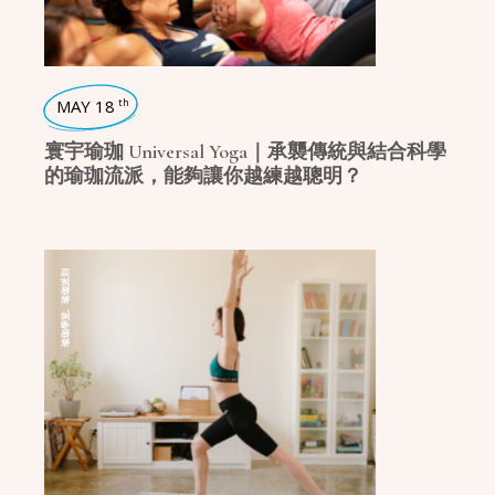
MAY 18
th
寰宇瑜珈 Universal Yoga｜承襲傳統與結合科學
的瑜珈流派，能夠讓你越練越聰明？
瑜珈派別
,
瑜珈學堂