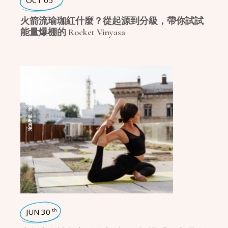
OCT 05
火箭流瑜珈紅什麼？從起源到分級，帶你試試
能量爆棚的 Rocket Vinyasa
瑜珈派別
,
瑜珈入門
,
瑜珈學堂
JUN 30
th