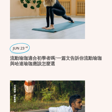
JUN 23
rd
流動瑜珈適合初學者嗎?一篇文告訴你流動瑜珈
與哈達瑜珈應該怎麼選
瑜珈派別
,
瑜珈學堂