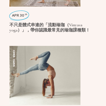
APR 30
th
不只是體式串連的「流動瑜珈（Vinyasa
yoga）」，帶你認識最常見的瑜珈課種類！
瑜珈派別
,
瑜珈學堂