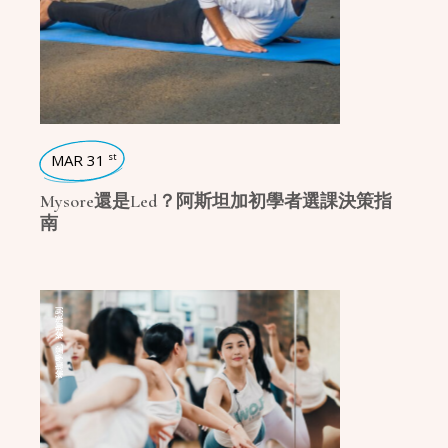
MAR 31
st
Mysore還是Led？阿斯坦加初學者選課決策指
南
瑜珈派別
,
瑜珈學堂