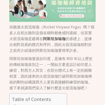
你聽過火箭流瑜珈（Rocket Vinyasa Yoga）嗎？很
多人在初次聽到這個名稱時都會感到退縮，但其實
火箭流瑜珈是建構在
阿斯坦加瑜珈
的基礎上，提煉
出相對容易的體式和序列，因此火箭流瑜珈相對於
之前所介紹過的阿斯坦加瑜珈要簡單許多。
阿斯坦加瑜珈發源自印度，是擁有 800 年以上歷史
的傳統瑜珈派別之一，一開始主要是設計給印度人
練習，對西方人而言，在部分體式上有一定的困難
程度，因此後來的火箭流瑜珈打破阿斯坦加瑜珈傳
統的剛性結構讓西方人更容易接觸和練習的瑜珈。
接下來就讓我們深入了解什麼是火箭流瑜珈吧！
Table of Contents