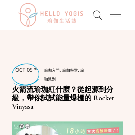
OCT 05
,
,
th
瑜珈入門
瑜珈學堂
瑜
珈派別
火箭流瑜珈紅什麼？從起源到分
級，帶你試試能量爆棚的 Rocket
Vinyasa