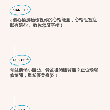
,
瑜珈話題
MAR 31
st
5 個心輪測驗檢視你的心輪能量，心輪阻塞症
狀有這些， 教你怎麼平衡！
瑜珈學堂
,
日常瑜珈
AUG 08
th
骨盆前傾小腹凸、骨盆後傾腰背痛？正位瑜珈
修煉課，重塑優美身姿！
瑜珈話題
,
瑜珈哲學
th