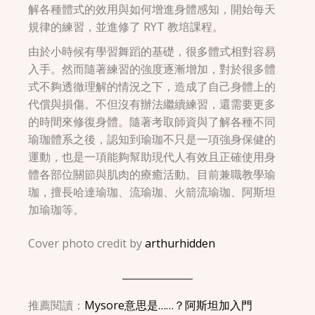
解各種體式的效用與如何增進身體感知，開始每天
規律的練習，並進修了 RYT 教培課程。
由於小時候有學習舞蹈的基礎，很多體式相對容易
入手。然而隨著練習的強度逐漸增加，對於很多體
式不夠透徹理解的情況之下，造成了自己身體上的
代償與損傷。不但沒有辦法繼續練習，還需要更多
的時間來修復身體。隨著考取師資與了解各種不同
瑜珈體系之後，認知到瑜珈不只是一項強身保健的
運動，也是一項能夠幫助現代人有效且正確使用身
體各部位關節與肌肉的療癒活動。目前兼職教學瑜
珈，擅長哈達瑜珈、流瑜珈、火箭流瑜珈、阿斯坦
加瑜珈等。
Cover photo credit by
arthurhidden
推薦閱讀：
Mysore意思是……？阿斯坦加入門