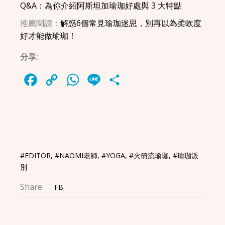
Q&A：為你介紹阿斯坦加瑜珈好處與 3 大特點
推薦閱讀：
解惑6個常見瑜珈迷思，別再以為柔軟度
好才能做瑜珈！
分享:
Facebook
Copy
WhatsApp
Line
Share
Link
#EDITOR
,
#NAOMI老師
,
#YOGA
,
#火箭流瑜珈
,
#瑜珈派
別
Share
FB