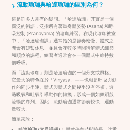
3. 流動瑜珈與哈達瑜珈的區別為何？
這是許多人常有的疑問。「哈達瑜珈」其實是一個
廣泛的術語，泛指所有著重身體姿勢 (Asana) 和呼
吸控制 (Pranayama) 的瑜珈練習。在現代瑜珈教室
中，「哈達瑜珈課」通常指的是節奏較慢、體式之
間會有短暫休息、並且會花較多時間講解體式細節
和順位的課程。練習者通常會在一個體式中維持數
個呼吸。
而「流動瑜珈」則是哈達瑜珈的一個分支或風格。
它最大的特色在於「Vinyasa」——也就是呼吸與動
作的同步串連。體式與體式之間幾乎沒有停頓，透
過吸氣和吐氣引導動作的轉換，形成一個如舞蹈般
流暢的序列。因此，流動瑜珈通常節奏較快、運動
量較大。
簡單來說：
哈達瑜珈 (常見課程)：
體式停留時間較長，注重