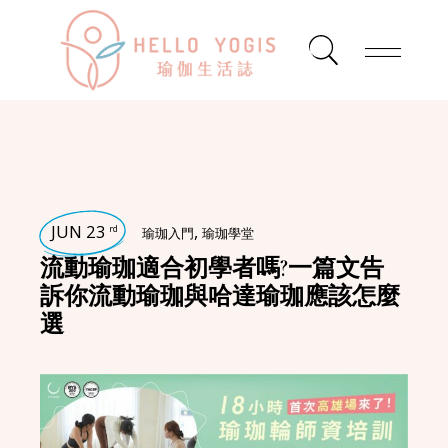
JUN 23
,
rd
瑜珈入門
瑜珈學堂
流動瑜珈適合初學者嗎?一篇文告
訴你流動瑜珈與哈達瑜珈應該怎麼
選