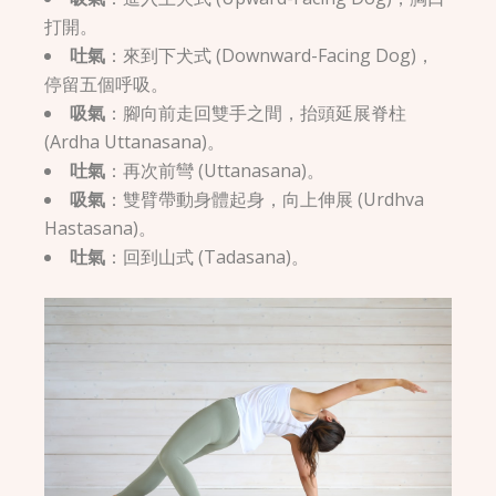
打開。
吐氣
：來到下犬式 (Downward-Facing Dog)，
停留五個呼吸。
吸氣
：腳向前走回雙手之間，抬頭延展脊柱
(Ardha Uttanasana)。
吐氣
：再次前彎 (Uttanasana)。
吸氣
：雙臂帶動身體起身，向上伸展 (Urdhva
Hastasana)。
吐氣
：回到山式 (Tadasana)。