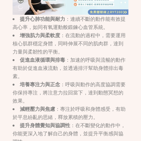
提升心肺功能與耐力
：連續不斷的動作能有效提
高心率，如同有氧運動般鍛鍊心血管系統。
增強肌力與柔軟度
：在流動的過程中，需要運用
核心肌群穩定身體，同時伸展不同的肌肉群，達到
力量與柔韌性的平衡。
促進血液循環與排毒
：加速的呼吸與流暢的動作
有助於促進血液流動，並透過排汗幫助身體排出毒
素。
培養專注力與正念
：呼吸與動作的高度協調需要
你保持專注，將注意力拉回當下，達到動態冥想的
效果。
減輕壓力與焦慮
：專注於呼吸和身體感受，有助
於平息紛亂的思緒，釋放累積的壓力。
提升身體覺知與協調性
：在不斷變化的動作中，
你能更深入地了解自己的身體，並提升平衡感與協