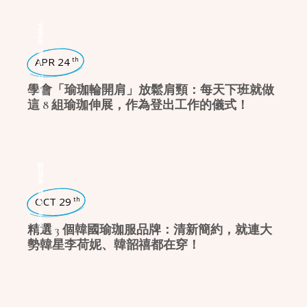
瑜珈輔具
,
日常瑜珈
APR 24
th
,
瑜珈學堂
學會「瑜珈輪開肩」放鬆肩頸：每天下班就做
這 8 組瑜珈伸展，作為登出工作的儀式！
瑜珈話題
,
瑜珈服
OCT 29
th
,
瑜珈好物
精選 3 個韓國瑜珈服品牌：清新簡約，就連大
勢韓星李荷妮、韓韶禧都在穿！