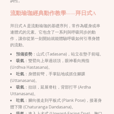
調性。
流動瑜珈經典動作教學——拜日式A
拜日式 A 是流動瑜珈的基礎序列，常作為暖身或串
連體式的元素。它包含了一系列與呼吸同步的動
作，讓你從第一刻開始就能體驗呼吸如何引導身體
的流動。
預備姿勢
：山式 (Tadasana)，站立在墊子前端。
吸氣
：雙臂向上舉過頭頂，眼神看向拇指
(Urdhva Hastasana)。
吐氣
：身體前彎，手掌貼地或抓住腳踝
(Uttanasana)。
吸氣
：抬頭，延展脊柱，背部打平 (Ardha
Uttanasana)。
吐氣
：腳向後走到平板式 (Plank Pose)，接著身
體下降 (Chaturanga Dandasana)。
吸氣
：進入上犬式 (Upward-Facing Dog)，胸口