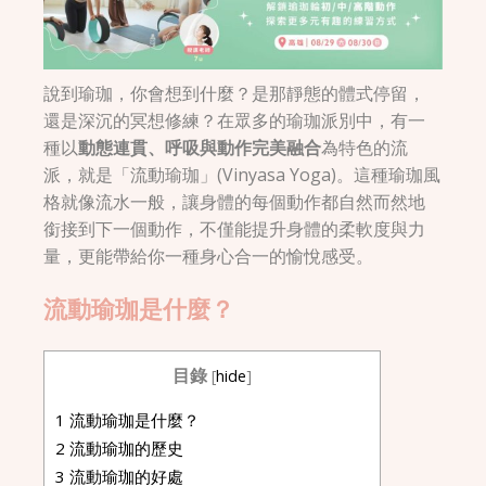
說到瑜珈，你會想到什麼？是那靜態的體式停留，
還是深沉的冥想修練？在眾多的瑜珈派別中，有一
種以
動態連貫、呼吸與動作完美融合
為特色的流
派，就是「流動瑜珈」(Vinyasa Yoga)。這種瑜珈風
格就像流水一般，讓身體的每個動作都自然而然地
銜接到下一個動作，不僅能提升身體的柔軟度與力
量，更能帶給你一種身心合一的愉悅感受。
流動瑜珈是什麼？
目錄
[
hide
]
1
流動瑜珈是什麼？
2
流動瑜珈的歷史
3
流動瑜珈的好處