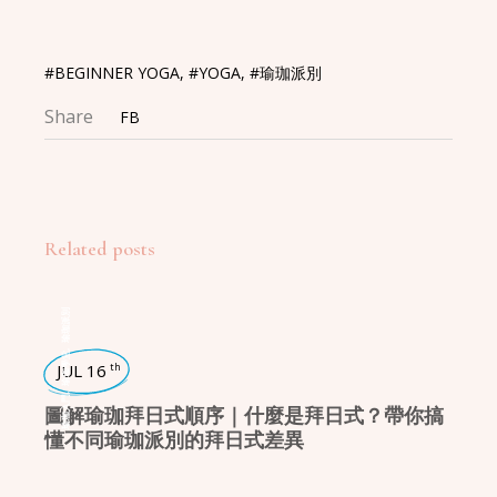
#BEGINNER YOGA
,
#YOGA
,
#瑜珈派別
Share
FB
Related posts
瑜珈派別
,
瑜珈學堂
JUL 16
th
,
瑜珈入門
圖解瑜珈拜日式順序｜什麼是拜日式？帶你搞
懂不同瑜珈派別的拜日式差異