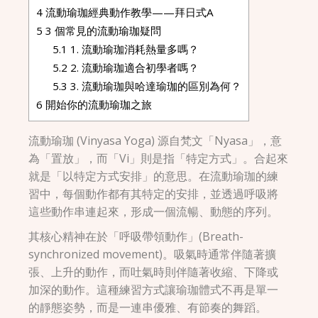
4
流動瑜珈經典動作教學——拜日式A
5
3 個常見的流動瑜珈疑問
5.1
1. 流動瑜珈消耗熱量多嗎？
5.2
2. 流動瑜珈適合初學者嗎？
5.3
3. 流動瑜珈與哈達瑜珈的區別為何？
6
開始你的流動瑜珈之旅
流動瑜珈 (Vinyasa Yoga) 源自梵文「Nyasa」，意
為「置放」，而「Vi」則是指「特定方式」。合起來
就是「以特定方式安排」的意思。在流動瑜珈的練
習中，每個動作都有其特定的安排，並透過呼吸將
這些動作串連起來，形成一個流暢、動態的序列。
其核心精神在於「呼吸帶領動作」(Breath-
synchronized movement)。吸氣時通常伴隨著擴
張、上升的動作，而吐氣時則伴隨著收縮、下降或
加深的動作。這種練習方式讓瑜珈體式不再是單一
的靜態姿勢，而是一連串優雅、有節奏的舞蹈。