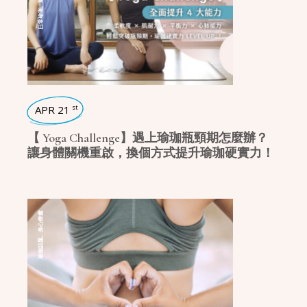
,
日常瑜珈
APR 21
st
【 Yoga Challenge】遇上瑜珈瓶頸期怎麼辦？
讓身體關機重啟，換個方式提升瑜珈硬實力！
身心療癒
,
瑜珈話題