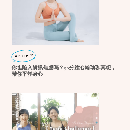
APR 09
th
你也陷入資訊焦慮嗎？90分鐘心輪瑜珈冥想，
帶你平靜身心
課程/活動
,
瑜珈學堂
,
瑜珈好物