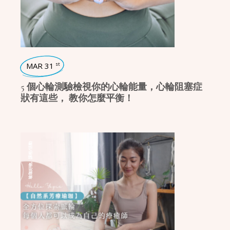
MAR 31
st
5 個心輪測驗檢視你的心輪能量，心輪阻塞症
狀有這些， 教你怎麼平衡！
課程/活動
,
瑜珈好物