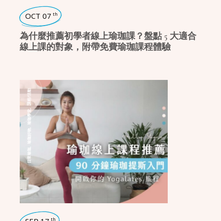
OCT 07
th
為什麼推薦初學者線上瑜珈課？盤點 5 大適合
線上課的對象，附帶免費瑜珈課程體驗
課程/活動
,
瑜珈學堂
,
瑜珈好物
,
日常瑜珈
th