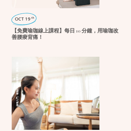
OCT 19
th
【免費瑜珈線上課程】每日 10 分鐘，用瑜珈改
善腰痠背痛！
課程/活動
,
瑜珈學堂
,
瑜珈好物
,
瑜珈入門