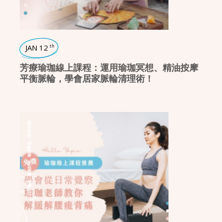
JAN 12
th
芳療瑜珈線上課程：運用瑜珈冥想、精油按摩
平衡脈輪，學會居家脈輪清理術！
課程/活動
,
瑜珈學堂
,
瑜珈好物
,
日常瑜珈