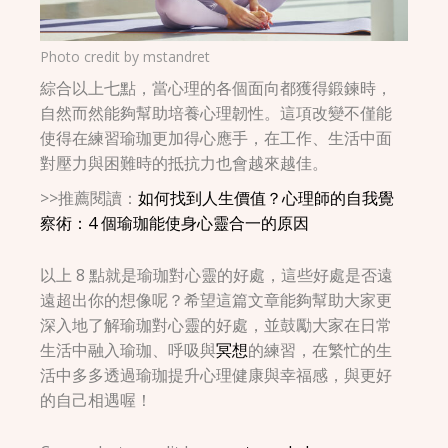
Photo credit by
mstandret
綜合以上七點，當心理的各個面向都獲得鍛鍊時，
自然而然能夠幫助培養心理韌性。這項改變不僅能
使得在練習瑜珈更加得心應手，在工作、生活中面
對壓力與困難時的抵抗力也會越來越佳。
>>推薦閱讀：
如何找到人生價值？心理師的自我覺
察術：4 個瑜珈能使身心靈合一的原因
以上 8 點就是瑜珈對心靈的好處，這些好處是否遠
遠超出你的想像呢？希望這篇文章能夠幫助大家更
深入地了解瑜珈對心靈的好處，並鼓勵大家在日常
生活中融入瑜珈、呼吸與
冥想
的練習，在繁忙的生
活中多多透過瑜珈提升心理健康與幸福感，與更好
的自己相遇喔！