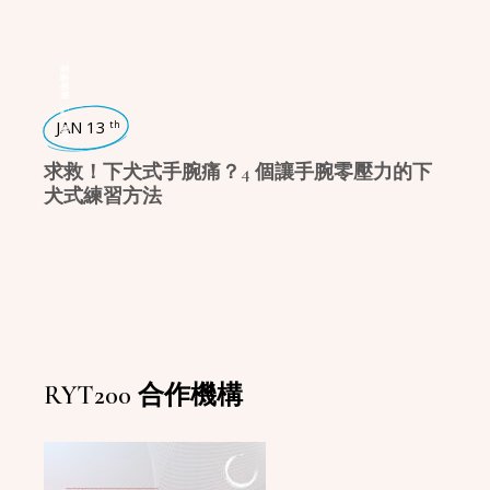
瑜珈學堂
,
瑜珈入門
JAN 13
th
求救！下犬式手腕痛？4 個讓手腕零壓力的下
犬式練習方法
RYT200 合作機構