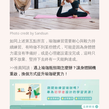
Photo credit by
Sandsun
如同上述第五點所言，瑜珈練習需要耐心與毅力持
續練習。有時做不到某些體式，可能是因為身體體
力還沒有準備好，或是心理建設還沒完成，這時只
要不放棄、堅持下去終有一天能夠達成。
>>推薦閱讀：
遇上瑜珈瓶頸期怎麼辦？讓身體關機
重啟，換個方式提升瑜珈硬實力！