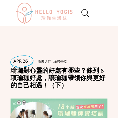
APR 26
,
th
瑜珈入門
瑜珈學堂
瑜珈對心靈的好處有哪些？條列 8
項瑜珈好處，讓瑜珈帶領你與更好
的自己相遇！（下）