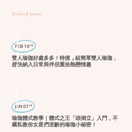
Related posts
瑜珈話題
,
瑜珈生活
FEB 10
th
,
日常瑜珈
雙人瑜珈好處多多！特搜 4 組簡單雙人瑜珈，
趕快納入日常與伴侶重拾熱戀情趣
,
瑜珈學堂
瑜珈體式
,
瑜珈學堂
JAN 07
th
瑜珈體式教學｜體式之王「頭倒立」入門，不
藏私教你女星們逆齡的瑜珈小秘密！