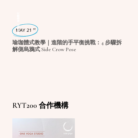
瑜珈體式
,
瑜珈學堂
MAY 21
st
瑜珈體式教學｜進階的手平衡挑戰：4 步驟拆
解側烏鴉式 Side Crow Pose
RYT200 合作機構