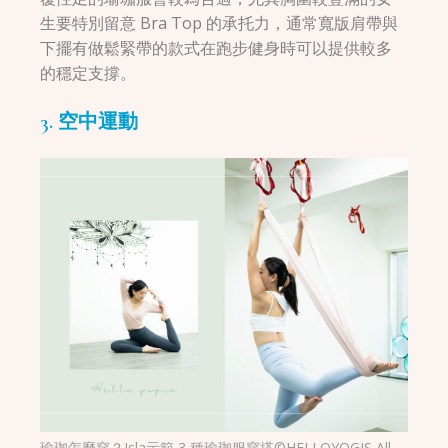
生要特別留意 Bra Top 的承托力，通常寬版肩帶與
下擺有做鬆緊帶的款式在跑步健身時可以提供較多
的穩定支撐。
3. 空中運動
瑜珈怎麼穿？Isla示範 3 種瑜珈服穿搭©HELLOYOGIS All