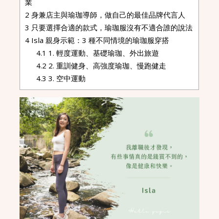
業
2
身兼店主與瑜珈導師，做自己的最佳品牌代言人
3
只要選擇合適的款式，瑜珈服沒有不適合誰的說法
4
Isla 親身示範：3 種不同情境的瑜珈服穿搭
4.1
1. 輕度運動、基礎瑜珈、外出旅遊
4.2
2. 重訓健身、高強度瑜珈、慢跑健走
4.3
3. 空中運動