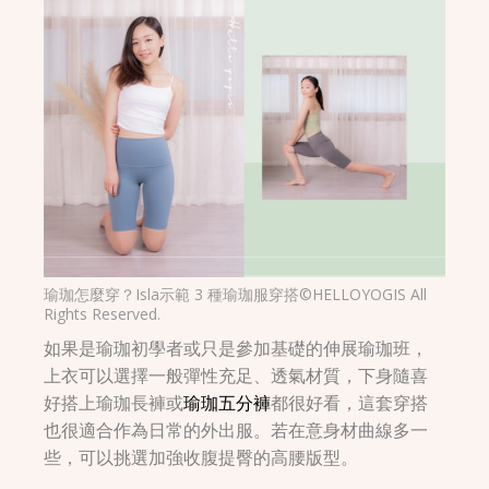
瑜珈怎麼穿？Isla示範 3 種瑜珈服穿搭©HELLOYOGIS All
Rights Reserved.
如果是瑜珈初學者或只是參加基礎的伸展瑜珈班，
上衣可以選擇一般彈性充足、透氣材質，下身隨喜
好搭上瑜珈長褲或
瑜珈五分褲
都很好看，這套穿搭
也很適合作為日常的外出服。若在意身材曲線多一
些，可以挑選加強收腹提臀的高腰版型。