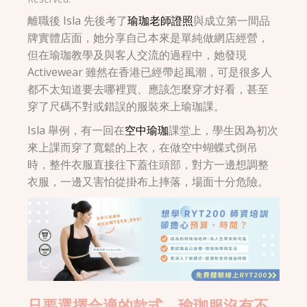
離職後 Isla 先後考了
瑜珈老師證照
與成立第一間品
牌實體店面，她分享自己本來是單純做網店經營，
但在瑜珈教學及與客人交流的過程中，她發現
Activewear 雖然在香港已經帶起風潮，可是很多人
都不太知道要去哪裡買、應該怎麼穿才好看，甚至
穿了尺碼不對或錯誤的服裝來上瑜珈課。
Isla 舉例，有一回在
空中瑜珈
課堂上，學生因為初次
來上課而穿了寬鬆的上衣，在做空中蝴蝶式倒吊
時，整件衣服直接往下蓋住頭部，對方一邊想調整
衣服，一邊又害怕從掛布上摔落，場面十分危險。
只要選擇合適的款式，瑜珈服沒有不