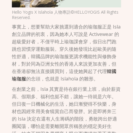
Hello Yogis X Islahola 人物專訪©HELLOYOGIS All Rights
Reserved.
事實上，想要幫助大家挑選到適合的瑜珈服正是 Isla
創立品牌的初衷，因為她本人可說是 Activewear 的
超級愛好者，不僅平時上瑜珈課會穿，假日出門跑
跳也習慣穿運動服裝。穿久後她發現比起歐美的隨
性舒適，韓國品牌的瑜珈服更講求機能性與修飾身
材，對於同為亞洲女性的香港人來說更加友善，但
在香港卻無法直接購買到，這使她興起了代理
韓國
瑜珈服
的念頭，也就是 Islahola 的雛形。
在創業之前，Isla 其實是待在銀行業上班，由於薪資
高、假期多、福利也挺不錯，讓她一待就是六年。
但日復一日機械化的生活，她日漸變得不快樂，身
材也因經常用美食犒賞自己而發胖。於是即將奔三
的 Isla 決定在還有人生籌碼的階段，勇敢跨出舒適
圈闖蕩，哪怕是需要離開眾所稱羨的穩定美好生