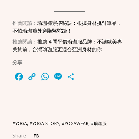
推薦閱讀：
瑜珈褲穿搭秘訣：根據身材挑對單品，
不怕瑜珈褲外穿顯駱駝蹄！
推薦閱讀：
推薦 4 間平價瑜珈服品牌：不讓歐美專
美於前，台灣瑜珈服更適合亞洲身材的你
分享:
Facebook
Copy
WhatsApp
Line
Share
Link
#YOGA
,
#YOGA STORY
,
#YOGAWEAR
,
#瑜珈服
Share
FB