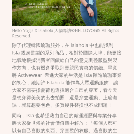
Hello Yogis X Islahola 人物專訪©HELLOYOGIS All Rights
Reserved.
除了代理韓國瑜珈服外，在 Islahola 中也能找到
Isla 親身監製的系列商品，相對於國際大牌，能更接
地氣地根據消費者回饋給自己的意見調整版型與製
作方向，也有機會爭取到更親民實惠的價錢。畢竟
將 Activewear 帶進大家的生活是 Isla 踏進瑜珈事業
的初心，她期許 Islahola 能作為大眾運動服飾，讓
大家不需要擔憂荷包選擇適合自己的穿著，看今天
是想穿得美美的出去拍照，還是穿去運動、上瑜珈
課，就算想要包色、多買幾件替換也不成問題！
同時，Isla 也希望藉由自己的職涯經歷與專業分享，
將大家從世俗的社會價值觀中解放：「每個人都可
以有自己喜歡的東西、穿喜歡的衣服、過喜歡的生