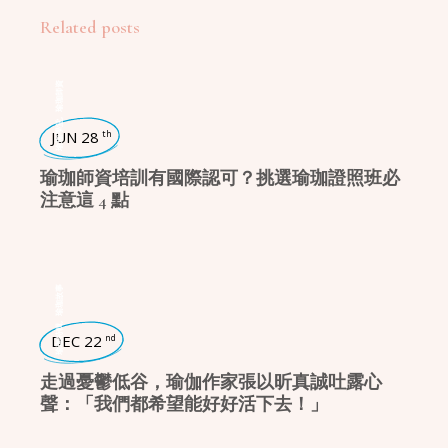
Related posts
瑜珈師資
,
瑜珈學堂
JUN 28
th
瑜珈師資培訓有國際認可？挑選瑜珈證照班必
注意這 4 點
瑜珈故事
,
瑜珈特輯
DEC 22
nd
走過憂鬱低谷，瑜伽作家張以昕真誠吐露心
聲：「我們都希望能好好活下去！」