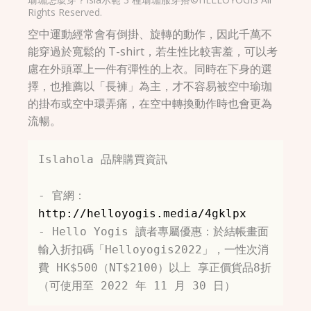
Rights Reserved.
空中運動經常會有倒掛、旋轉的動作，因此千萬不
能穿過於寬鬆的 T-shirt，若生性比較害羞，可以考
慮在外頭罩上一件有彈性的上衣。同時在下身的選
擇，也推薦以「長褲」為主，才不容易被空中瑜珈
的掛布或空中環弄痛，在空中轉換動作時也會更為
流暢。
Islahola 品牌購買資訊

- 官網：
http://helloyogis.media/4gklpx
- Hello Yogis 讀者專屬優惠：於結帳畫面
輸入折扣碼「Helloyogis2022」，一性次消
費 HK$500（NT$2100）以上 享正價貨品8折
（可使用至 2022 年 11 月 30 日）