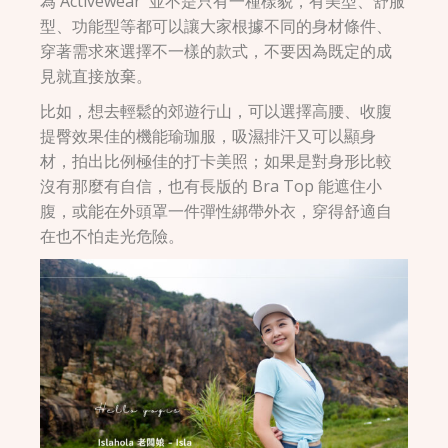
為 Activewear 並不是只有一種樣貌，有美型、舒服
型、功能型等都可以讓大家根據不同的身材條件、
穿著需求來選擇不一樣的款式，不要因為既定的成
見就直接放棄。
比如，想去輕鬆的郊遊行山，可以選擇高腰、收腹
提臀效果佳的機能瑜珈服，吸濕排汗又可以顯身
材，拍出比例極佳的打卡美照；如果是對身形比較
沒有那麼有自信，也有長版的 Bra Top 能遮住小
腹，或能在外頭罩一件彈性綁帶外衣，穿得舒適自
在也不怕走光危險。