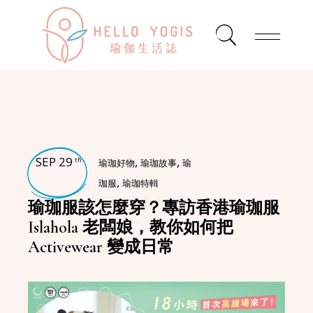
SEP 29
,
,
th
瑜珈好物
瑜珈故事
瑜
,
珈服
瑜珈特輯
瑜珈服該怎麼穿？專訪香港瑜珈服
Islahola 老闆娘，教你如何把
Activewear 變成日常