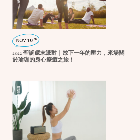
NOV 10
th
2022 聖誕歲末派對｜放下一年的壓力，來場關
於瑜珈的身心療癒之旅！
瑜珈話題
,
瑜珈生活