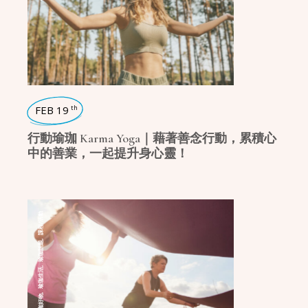
FEB 19
th
行動瑜珈 Karma Yoga｜藉著善念行動，累積心
中的善業，一起提升身心靈！
課程/活動
,
瑜珈話題
,
瑜珈生活
,
瑜珈好物