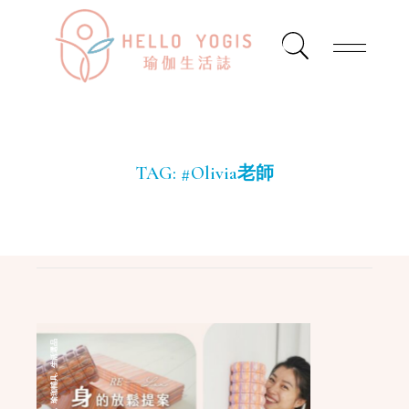
TAG:
#Olivia老師
生活選品
,
瑜珈輔具