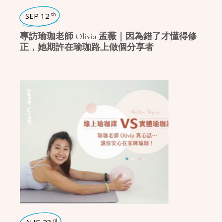
SEP 12
th
專訪瑜珈老師 Olivia 孟薇｜因為錯了才懂得修
正，她期許在瑜珈路上做個分享者
瑜珈學堂
,
瑜珈入門
rd