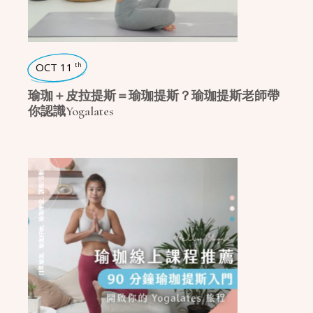
OCT 11
th
瑜珈＋皮拉提斯＝瑜珈提斯？瑜珈提斯老師帶
你認識Yogalates
課程/活動
,
瑜珈學堂
,
瑜珈好物
,
日常瑜珈