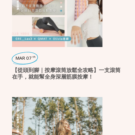
,
瑜珈好物
MAR 07
th
【從頭到腳｜按摩滾筒放鬆全攻略】一支滾筒
在手，就能幫全身深層筋膜按摩！
瑜珈派別
,
瑜珈學堂
,
心靈對話