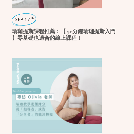
SEP 17
th
瑜珈提斯課程推薦：【 90分鐘瑜珈提斯入門
】零基礎也適合的線上課程！
瑜珈特輯
,
瑜珈故事