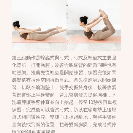
第三組動作是蝗蟲式與弓式，弓式及蝗蟲式主要強
化背肌、打開胸腔，改善含胸駝背的問題同時也有
助豐胸。推薦先從蝗蟲是開始練習，練習完後如果
感覺還有拉伸空間再做弓式。首先從蝗蟲式開始練
習，趴臥在瑜珈墊上，雙手交握於身後，接著收緊
背部臀部上半身帶起，背肌臀肌發力提起胸椎，下
沈肩舺讓手臂伸直並向上抬起，停留10秒後再重複
練習；完成後可以嘗試弓式，趴臥在瑜珈墊上後蝗
蟲式相同讓胸腔、雙腿向上抬起離地，與將手臂伸
直向後找到腳的位置，拉著雙腳腳踝，完成弓式停
留10秒後再重複練習。