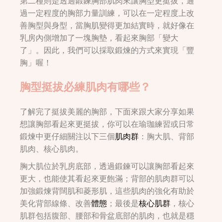
第二種則是透過鍛鍊胸部肌肉來讓胸型更挺拔，通
過一定程度的胸部力量訓練，可以在一定程度上改
善胸型與身型，當胸肌變得更加結實時，就好像在
乳房內側增加了一塊胸墊，看起來胸部「變大
了」。因此，我們可以採取鍛煉的方式來實現「豐
胸」喔！
胸型挺拔必練肌肉有哪些？
了解完了挺拔美麗的胸部，下面來跟大家分享如果
想讓胸部看起來更挺拔，你可以在瑜珈練習或日常
鍛煉中更仔細關注以下三個
肌肉群
：胸大肌、背部
肌肉、核心肌肉。
胸大肌位於乳房底部，透過鍛鍊可以讓胸部看起來
更大，也能使其看起來更飽滿；背部的肌肉群可以
加強鍛煉背闊肌和菱形肌，這些肌肉的強化有助於
美化背部線條、改善
體態
；最後是
核心肌群
，核心
肌群包括腹部、腰部和骨盆底部的肌肉，也就是穩