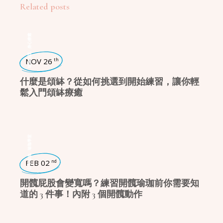
Related posts
身心療癒
,
瑜珈話題
NOV 26
th
什麼是頌缽？從如何挑選到開始練習，讓你輕
鬆入門頌缽療癒
瑜珈學堂
,
日常瑜珈
FEB 02
nd
開髖屁股會變寬嗎？練習開髖瑜珈前你需要知
道的 3 件事！內附 3 個開髖動作