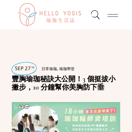
SEP 27
,
th
日常瑜珈
瑜珈學堂
豐胸瑜珈秘訣大公開！3 個挺拔小
撇步，10 分鐘幫你美胸防下垂