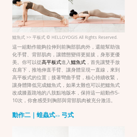
鱷魚式 >> 平板式 © HELLOYOGIS All Rights Reserved.
這一組動作能夠拉伸到前胸部肌肉外，還能幫助強
化手臂、背部肌肉，讓體態變得更挺拔，身形更優
美。你可以從
高平板式
進入
鱷魚式
，首先讓雙手放
在肩下，推地伸直手臂、讓身體呈現一直線，來到
高平板式的位置；接著彎曲手臂，核心持續收緊，
讓身體降低完成鱷魚式，如果太難也可以把鱷魚式
改成膝蓋跪地的八肢點地版本，保持這一組動作5-
10次，你會感受到胸部與背部肌肉被充分激活。
動作二｜蝗蟲式>> 弓式