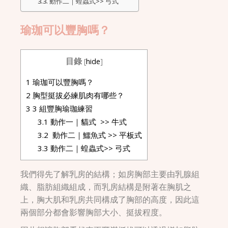
動作二｜蝗蟲式>> 弓式
瑜珈可以豐胸嗎？
目錄
[
hide
]
1
瑜珈可以豐胸嗎？
2
胸型挺拔必練肌肉有哪些？
3
3 組豐胸瑜珈練習
3.1
動作一｜貓式 >> 牛式
3.2
動作二｜鱷魚式 >> 平板式
3.3
動作二｜蝗蟲式>> 弓式
我們得先了解乳房的結構；如房胸部主要由乳腺組
織、脂肪組織組成，而乳房結構是附著在胸肌之
上，胸大肌和乳房共同構成了胸部的高度，因此這
兩個部分都會影響胸部大小、挺拔程度。