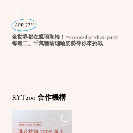
瑜珈話題
,
瑜珈生活
APR 27
th
全世界都在瘋瑜珈輪！#wednesday wheel party
每週三、千萬種瑜珈輪姿勢等你來挑戰
RYT200 合作機構