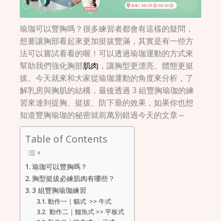
瑜珈可以豐胸嗎？很多練習者都會有這樣的疑問，
想要讓胸部看起來更加挺拔豐滿，其實是有一些方
法可以嘗試看看的喔！可以透過瑜珈運動的方式來
幫助我們強化胸部
肌肉
，讓胸型更漂亮、體態更挺
拔。今天就來和大家從瑜珈運動的角度來分析，了
解乳房與胸肌的結構，最後透過 3 組豐胸瑜珈的練
習來達到提胸、挺拔、防下垂的效果，如果你也想
知道豐胸瑜珈的秘密就前萬別錯過今天的文章～
Table of Contents
瑜珈可以豐胸嗎？
胸型挺拔必練肌肉有哪些？
3 組豐胸瑜珈練習
動作一｜貓式 >> 牛式
動作二｜鱷魚式 >> 平板式