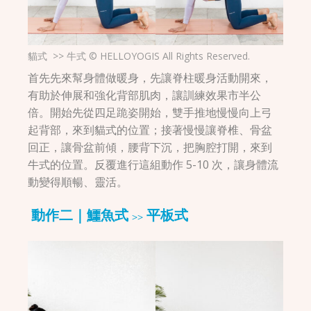
貓式 >> 牛式 © HELLOYOGIS All Rights Reserved.
首先先來幫身體做暖身，先讓脊柱暖身活動開來，
有助於伸展和強化背部肌肉，讓訓練效果市半公
倍。開始先從四足跪姿開始，雙手推地慢慢向上弓
起背部，來到貓式的位置；接著慢慢讓脊椎、骨盆
回正，讓骨盆前傾，腰背下沉，把胸腔打開，來到
牛式的位置。反覆進行這組動作 5-10 次，讓身體流
動變得順暢、靈活。
動作二｜鱷魚式 >> 平板式