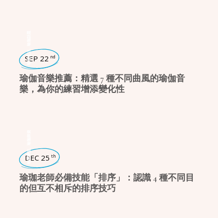
瑜珈話題
,
瑜珈生活
SEP 22
nd
瑜伽音樂推薦：精選 7 種不同曲風的瑜伽音
樂，為你的練習增添變化性
瑜珈師資
,
瑜珈學堂
DEC 25
th
瑜珈老師必備技能「排序」：認識 4 種不同目
的但互不相斥的排序技巧