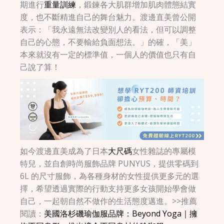
期進行
重量訓練
，鍛鍊各大肌群增加肌肉體態結實
度，也不斷精進自己的舞台魅力。渡邊直美曾公開
表示：「我永遠無法改變別人的看法，但可以調整
自己的心態，不要輸給負面想法。」的確，「美」
本來就沒有一定的標準值，一個人的價值也只有自
己說了算！
如今渡邊直美成為了日本
大尺碼
女性雜誌的專屬模
特兒，並自創時尚服飾品牌 PUNYUS，提供零碼到
6L 的尺寸服飾，為各種身材的女性提供更多元的選
擇，希望透過實際的行動支持更多女孩開始學會做
自己，一起朝自然不做作的生活態度邁進。>>推薦
閱讀：
美國洛杉磯瑜伽服品牌：Beyond Yoga｜擁