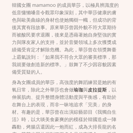
韓國女團 mamamoo 的成員華莎，以極具辨識度的
低音慵懶嗓音令觀眾印象深刻，其中華莎健康的膚
色與歐美曲線的身材也使她獨樹一幟，但成功的背
後其實有段故事。原來華莎曾因外貌不符大眾期待
而被酸民要求退團，後來是憑藉著她自身堅強的實
力與隊友家人的支持，並於音樂領域上多次獲獎成
績備受肯定才解除危機。為此，華莎曾在領獎舞臺
上霸氣說到：「如果我不符合大眾的審美標準，那
我就要做創造新的標準。」鼓舞了不少因容貌因素
備受質疑的人。
身為女團成員的華莎，高強度的舞蹈練習是她的有
氧日常，除此之外華莎也會做
瑜珈
與
皮拉提斯
，以
伸展肌肉、提升整體身體活動度與平衡感，有助於
在舞台上的表現，而非一昧地追求「完美」的身
材。有趣的是，華莎曾在出演綜藝節目《我獨自生
活》時，以大啖美食豪爽的的模樣於韓國造成一陣
轟動，烤腸店還因此一炮而紅，成為大排長龍的名