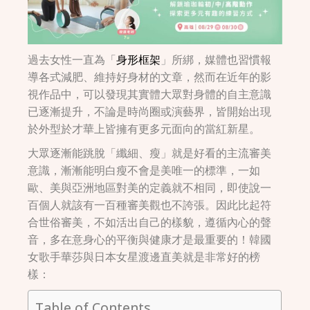
過去女性一直為「
身形框架
」所綁，媒體也習慣報
導各式減肥、維持好身材的文章，然而在近年的影
視作品中，可以發現其實體大眾對身體的自主意識
已逐漸提升，不論是時尚圈或演藝界，皆開始出現
於外型於才華上皆擁有更多元面向的當紅新星。
大眾逐漸能跳脫「纖細、瘦」就是好看的主流審美
意識，漸漸能明白瘦不會是美唯一的標準，一如
歐、美與亞洲地區對美的定義就不相同，即使說一
百個人就該有一百種審美觀也不誇張。因此比起符
合世俗審美，不如活出自己的樣貌，遵循內心的聲
音，多在意身心的平衡與健康才是最重要的！韓國
女歌手華莎與日本女星渡邊直美就是非常好的榜
樣：
Table of Contents