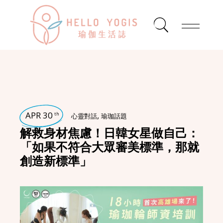
APR 30
,
th
心靈對話
瑜珈話題
解救身材焦慮！日韓女星做自己：
「如果不符合大眾審美標準，那就
創造新標準」