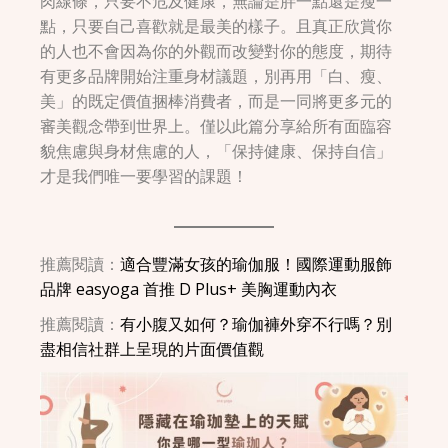
肉線條，只要不危及健康，無論是胖一點還是瘦一
點，只要自己喜歡就是最美的樣子。且真正欣賞你
的人也不會因為你的外觀而改變對你的態度，期待
有更多品牌開始注重身材議題，別再用「白、瘦、
美」的既定價值捆棒消費者，而是一同將更多元的
審美觀念帶到世界上。僅以此篇分享給所有面臨容
貌焦慮與身材焦慮的人，「保持健康、保持自信」
才是我們唯一要學習的課題！
推薦閱讀：
適合豐滿女孩的瑜伽服！國際運動服飾
品牌 easyoga 首推 D Plus+ 美胸運動內衣
推薦閱讀：
有小腹又如何？瑜伽褲外穿不行嗎？別
盡相信社群上呈現的片面價值觀