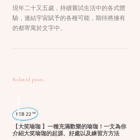
現年二十又五歲，持續嘗試生活中的各式體
驗，連結宇宙賦予的各種可能，期待將擁有
的都寄寓於文字中。
Related posts
瑜珈派別
,
瑜珈學堂
FEB 22
nd
,
日常瑜珈
【大笑瑜珈 】一種充滿歡樂的瑜珈！一文為你
介紹大笑瑜珈的起源、好處以及練習方方法