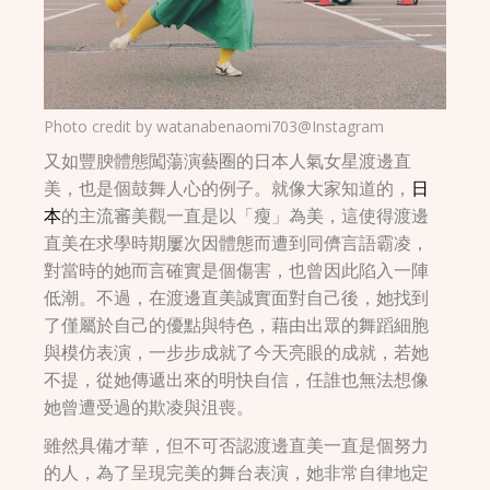
Photo credit by
watanabenaomi703@Instagram
又如豐腴體態闖蕩演藝圈的日本人氣女星渡邊直
美，也是個鼓舞人心的例子。就像大家知道的，
日
本
的主流審美觀一直是以「瘦」為美，這使得渡邊
直美在求學時期屢次因體態而遭到同儕言語霸凌，
對當時的她而言確實是個傷害，也曾因此陷入一陣
低潮。不過，在渡邊直美誠實面對自己後，她找到
了僅屬於自己的優點與特色，藉由出眾的舞蹈細胞
與模仿表演，一步步成就了今天亮眼的成就，若她
不提，從她傳遞出來的明快自信，任誰也無法想像
她曾遭受過的欺凌與沮喪。
雖然具備才華，但不可否認渡邊直美一直是個努力
的人，為了呈現完美的舞台表演，她非常自律地定