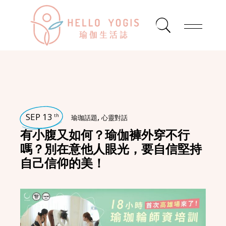
SEP 13
,
th
瑜珈話題
心靈對話
有小腹又如何？瑜伽褲外穿不行
嗎？別在意他人眼光，要自信堅持
自己信仰的美！