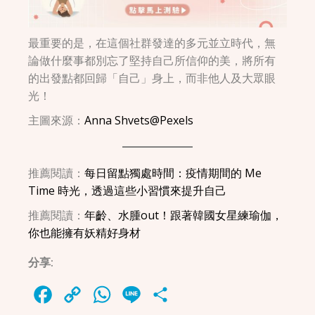
最重要的是，在這個社群發達的多元並立時代，無
論做什麼事都別忘了堅持自己所信仰的美，將所有
的出發點都回歸「自己」身上，而非他人及大眾眼
光！
主圖來源：
Anna Shvets@Pexels
推薦閱讀：
每日留點獨處時間：疫情期間的 Me
Time 時光，透過這些小習慣來提升自己
推薦閱讀：
年齡、水腫out！跟著韓國女星練瑜伽，
你也能擁有妖精好身材
分享:
Facebook
Copy
WhatsApp
Line
Share