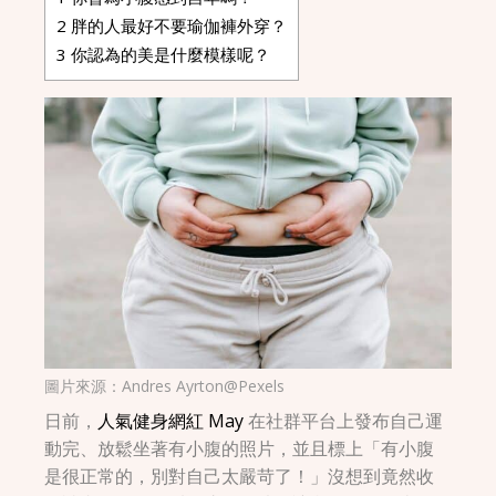
2
胖的人最好不要瑜伽褲外穿？
3
你認為的美是什麼模樣呢？
圖片來源：
Andres Ayrton@Pexels
日前，
人氣健身網紅 May
在社群平台上發布自己運
動完、放鬆坐著有小腹的照片，並且標上「有小腹
是很正常的，別對自己太嚴苛了！」沒想到竟然收