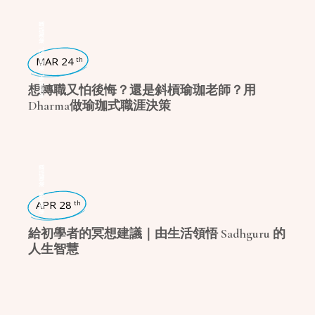
瑜珈話題
,
瑜珈生活
MAR 24
th
,
瑜珈哲學
想轉職又怕後悔？還是斜槓瑜珈老師？用
Dharma做瑜珈式職涯決策
瑜珈話題
,
瑜珈哲學
APR 28
th
給初學者的冥想建議｜由生活領悟 Sadhguru 的
人生智慧