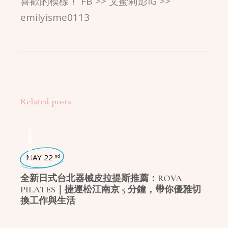
喜歡的模樣！ FB >> 艾蜜莉彭IG >>
emilyisme0113
Related posts
瑜珈教室
,
瑜珈好物
MAY 22
nd
全新日式台北器械皮拉提斯推薦：ROVA
PILATES｜捷運松江南京 5 分鐘，帶你優雅切
換工作與生活