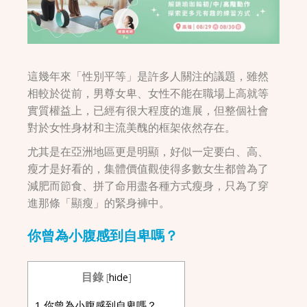
這幾年來「性別平等」是許多人關注的議題，雖然
相較於從前，男尊女卑、女性不能在職場上高就等
實質權益上，已經有很大程度的進展，但整個社會
對於女性身材和主流美醜的框架依然存在。
尤其是在亞洲地區更是明顯，好似一定要白、高、
瘦才是好看的，集體價值觀使得多數女生都曾為了
減肥而節食、拼了命用盡各種方式瘦身，只為了穿
進那條「顯瘦」的緊身褲中。
你曾為小腹感到自卑嗎？
目錄
[
hide
]
1
你曾為小腹感到自卑嗎？