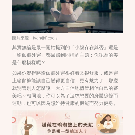
圖片來源：ivan@Pexels
其實無論是最一開始提到的「小腹存在與否」還是
「瑜伽褲外穿」都回歸到同樣的主題：你認為的美
是什麼模樣呢？
如果你覺得將瑜伽褲外穿很好看又很舒服，或是穿
上瑜伽褲能讓自己變得更自信、更有魅力了，那麼
就別管別人怎麼說，大方自信地儘管相信自己的審
美吧～相同地，你可以為了追求想要的身體線條而
運動，也可以因為想維持健康的機能而努力健身。