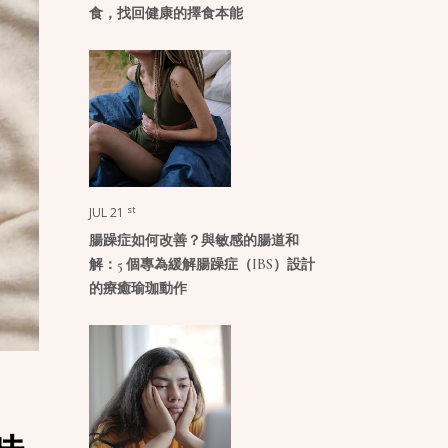
食，找回健康的擇食本能
st
JUL 21
腸躁症如何改善？與敏感的腸道和
解：5 個專為緩解腸躁症（IBS）設計
的療癒瑜珈動作