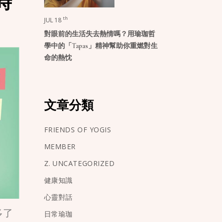
時
th
JUL 18
對眼前的生活失去熱情嗎？用瑜珈哲
學中的「Tapas」精神幫助你重燃對生
命的熱忱
文章分類
FRIENDS OF YOGIS
MEMBER
Z. UNCATEGORIZED
健康知識
心靈對話
多了
日常瑜珈