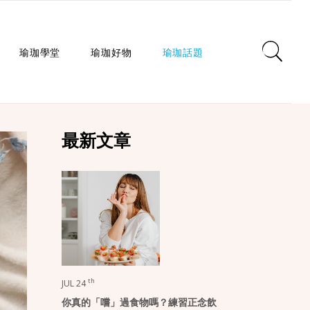
瑜珈學堂
瑜珈好物
瑜珈話題
日常瑜珈
瑜珈墊
心靈對話
最新文章
瑜珈入門
瑜珈教室
瑜珈生活
瑜珈派別
瑜珈服
身心療癒
瑜珈師資
瑜珈輔具
健康知識
瑜珈體式
生活選品
瑜珈哲學
課程/活動
th
JUL 24
你真的「嚐」過食物嗎？練習正念飲