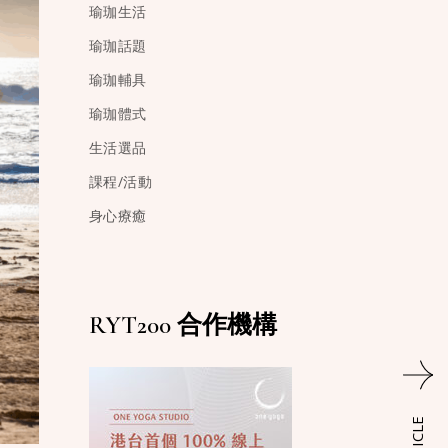
瑜珈生活
瑜珈話題
瑜珈輔具
瑜珈體式
生活選品
課程/活動
身心療癒
RYT200 合作機構