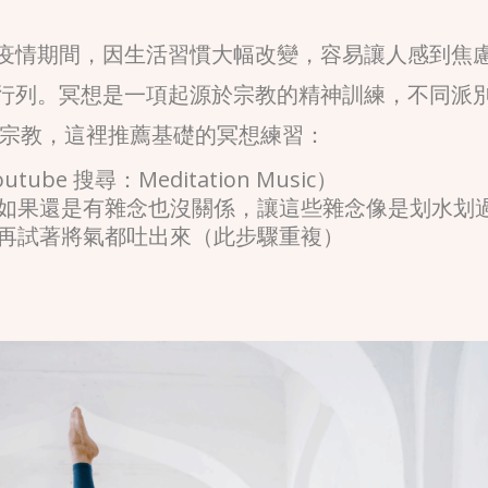
疫情期間，因生活習慣大幅改變，容易讓人感到焦
行列。冥想是一項起源於宗教的精神訓練，不同派
的宗教，這裡推薦基礎的冥想練習：
tube 搜尋：Meditation Music）
緒，如果還是有雜念也沒關係，讓這些雜念像是划水划
，再試著將氣都吐出來（此步驟重複）