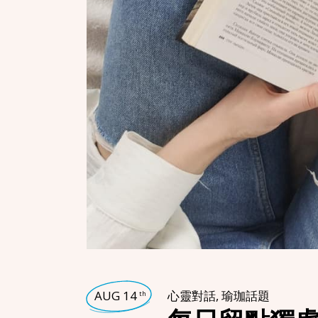
AUG 14
心靈對話
,
瑜珈話題
th