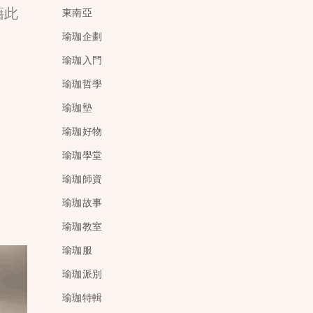
藉此
東南亞
瑜珈企劃
瑜珈入門
瑜珈哲學
瑜珈墊
瑜珈好物
瑜珈學堂
瑜珈師資
瑜珈故事
瑜珈教室
瑜珈服
瑜珈派別
瑜珈特輯