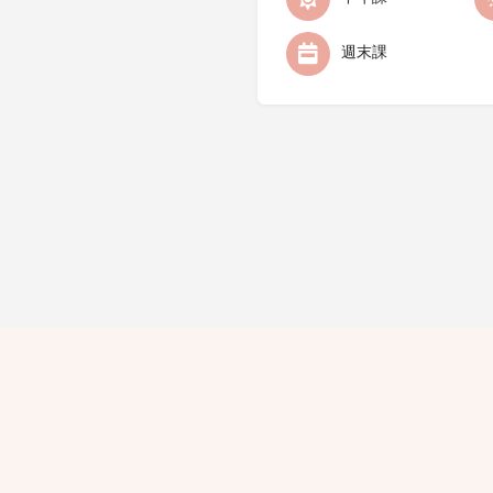
週末課
隱私條款
條款細則
廣告查詢
免責聲明
評論指引
職位空
© 2021 Hello Yogis All Rights Reserved. 版權所有 不得轉載