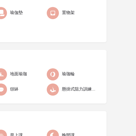
瑜伽墊
置物架
地面瑜珈
瑜珈輪
頌缽
懸掛式阻力訓練 TRX
早上課
晚間課