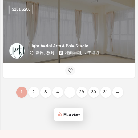
$151-$200
Light Aerial Arts & Pole Studio
地面瑜珈, 空中瑜珈
新界, 葵興
1
2
3
4
...
29
30
31
→
Map view