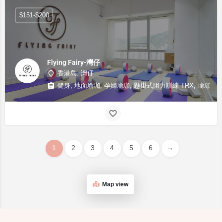
$151-$200
Flying Fairy-灣仔
香港島, 灣仔
健身, 地面瑜珈, 孕婦瑜珈, 懸掛式阻力訓練 TRX, 瑜珈輪,
1
2
3
4
5
6
→
Map view