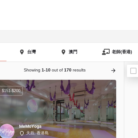
台灣
澳門
老師(香港)
Showing
1-10
out of
170
results
$151-$200
MeMoYoga
天后, 香港島