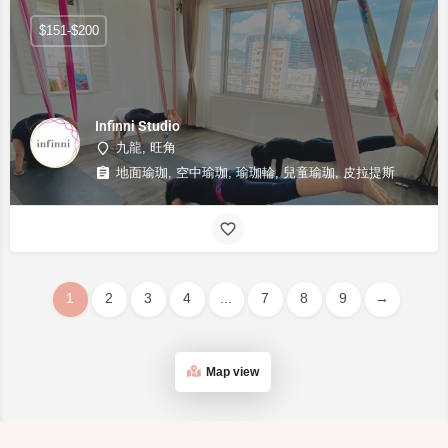
$151-$200
Infinni Studio
九龍, 旺角
地面瑜珈, 空中瑜珈, 瑜珈輪, 兒童瑜珈, 皮拉提斯
1
2
3
4
...
7
8
9
→
Map view