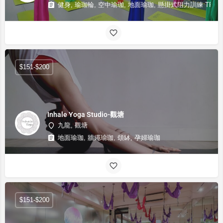
健身, 瑜珈輪, 空中瑜珈, 地面瑜珈, 懸掛式阻力訓練 TRX
$151-$200
Inhale Yoga Studio-觀塘
九龍, 觀塘
地面瑜珈, 牆繩瑜珈, 頌缽, 孕婦瑜珈
$151-$200