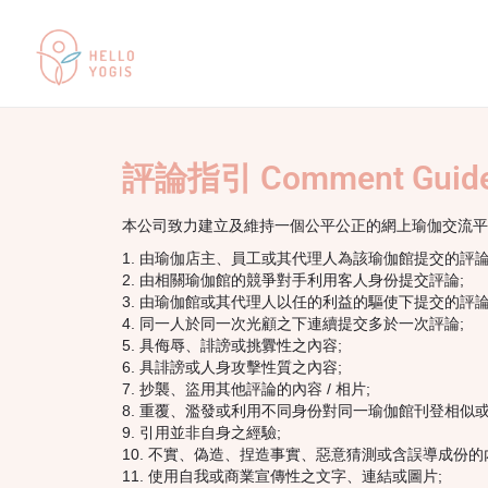
評論指引 Comment Guide
本公司致力建立及維持一個公平公正的網上瑜伽交流平
由瑜伽店主、員工或其代理人為該瑜伽館提交的評論
由相關瑜伽館的競爭對手利用客人身份提交評論;
由瑜伽館或其代理人以任的利益的驅使下提交的評論
同一人於同一次光顧之下連續提交多於一次評論;
具侮辱、誹謗或挑釁性之內容;
具誹謗或人身攻擊性質之內容;
抄襲、盜用其他評論的內容 / 相片;
重覆、濫發或利用不同身份對同一瑜伽館刊登相似或
引用並非自身之經驗;
不實、偽造、捏造事實、惡意猜測或含誤導成份的
使用自我或商業宣傳性之文字、連結或圖片;