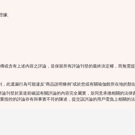
證據;
傳或含有上述內容之評論，並保留所有評論刊登的最終決定權，而無需提
。否則，此遺漏行為可能違反“商品說明條例”或於您或有關瑜伽館所在地的類
需於評論刊登於渠道前確認有關評論的內容完全屬實，並同意承擔相關的法
重指控的評論存有與事實不符的陳述，提交該評論的用戶需負上相關的法