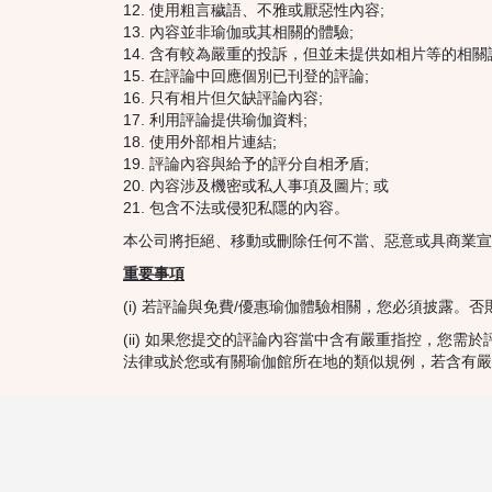
使用粗言穢語、不雅或厭惡性內容;
內容並非瑜伽或其相關的體驗;
含有較為嚴重的投訴，但並未提供如相片等的相關
在評論中回應個別已刊登的評論;
只有相片但欠缺評論內容;
利用評論提供瑜伽資料;
使用外部相片連結;
評論內容與給予的評分自相矛盾;
內容涉及機密或私人事項及圖片; 或
包含不法或侵犯私隱的內容。
本公司將拒絕、移動或刪除任何不當、惡意或具商業宣
重要事項
(i) 若評論與免費/優惠瑜伽體驗相關，您必須披露
(ii) 如果您提交的評論內容當中含有嚴重指控，您
法律或於您或有關瑜伽館所在地的類似規例，若含有嚴