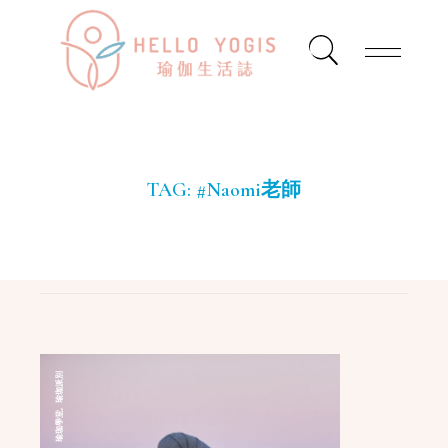
TAG:
#Naomi老師
瑜珈派別
,
瑜珈學堂