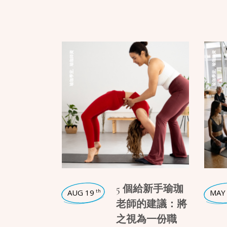
瑜珈師資
瑜珈師資
,
,
瑜珈學堂
瑜珈學堂
5 個給新手瑜珈
AUG 19
MAY
th
老師的建議：將
之視為一份職