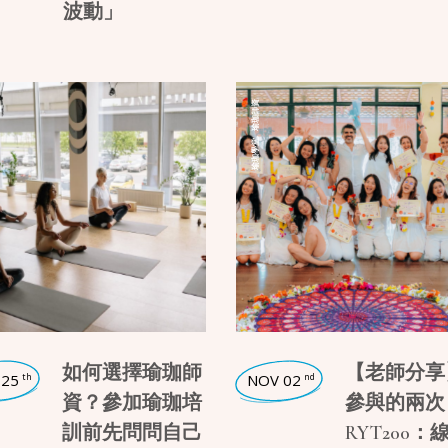
波動」
瑜珈師資
,
瑜珈學堂
如何選擇瑜珈師
【老師分享
 25
NOV 02
th
nd
資？參加瑜珈培
參與的兩次
訓前先問問自己
RYT200：