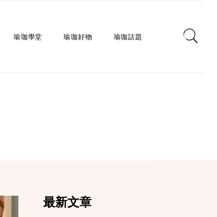
瑜珈學堂
瑜珈好物
瑜珈話題
日常瑜珈
瑜珈墊
心靈對話
瑜珈入門
瑜珈教室
瑜珈生活
瑜珈派別
瑜珈服
身心療癒
瑜珈師資
瑜珈輔具
健康知識
瑜珈體式
生活選品
瑜珈哲學
課程/活動
最新文章