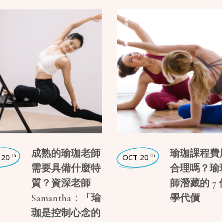
瑜珈師資
,
瑜珈學堂
成熟的瑜珈老師
瑜珈課程費
 20
OCT 20
th
th
需要具備什麼特
合理嗎？瑜
質？資深老師
師潛藏的 7
Samantha：「瑜
學代價
珈是控制心念的