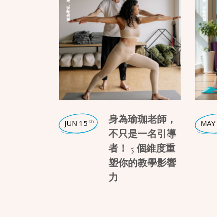
,
,
瑜珈學堂
瑜珈學堂
身為瑜珈老師，
JUN 15
MAY
th
不只是一名引導
者！ 5 個維度重
塑你的教學影響
力