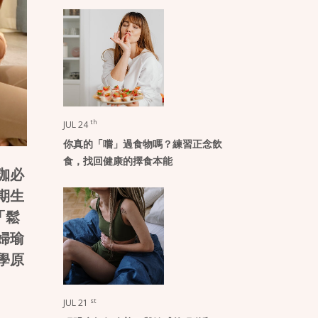
th
JUL 24
你真的「嚐」過食物嗎？練習正念飲
食，找回健康的擇食本能
珈必
期生
「鬆
婦瑜
學原
st
JUL 21