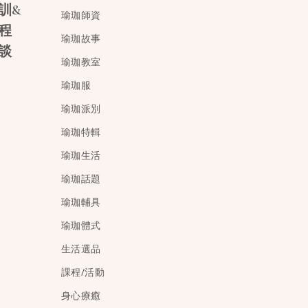
訓&
瑜珈師資
程
瑜珈故事
談
瑜珈教室
瑜珈服
瑜珈派別
瑜珈特輯
瑜珈生活
瑜珈話題
瑜珈輔具
瑜珈體式
生活選品
課程/活動
身心療癒