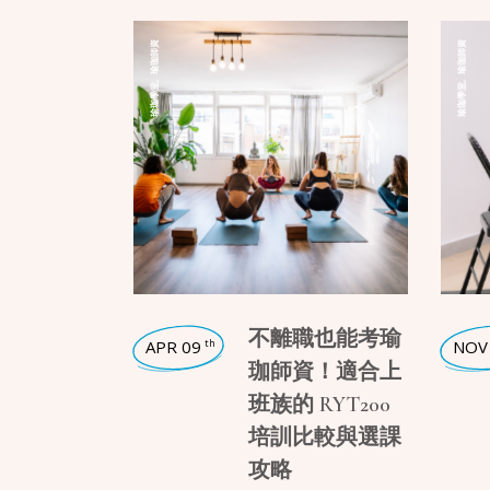
瑜珈師資
瑜珈師資
,
,
瑜珈學堂
瑜珈學堂
不離職也能考瑜
APR 09
NOV
th
珈師資！適合上
班族的 RYT200
培訓比較與選課
攻略