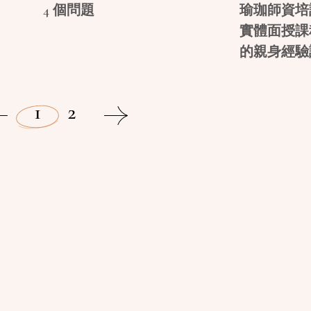
4 個問題
瑜珈師資培
實體面授課
的親身經驗
1
2