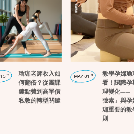
,
瑜珈學堂
瑜珈老師收入如
教學孕婦瑜
 15
MAY 01
th
st
何翻倍？從團課
看！認識孕
鐘點費到高單價
理變化——
私教的轉型關鍵
弛素」與孕
珈重要的教
則