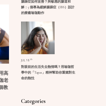
腸躁症如何改善？與敏感的腸道和
解：5 個專為緩解腸躁症（IBS）設計
的療癒瑜珈動作
th
JUL 18
對眼前的生活失去熱情嗎？用瑜珈哲
學中的「Tapas」精神幫助你重燃對生
用高
命的熱忱
珈老
 個教
Categories