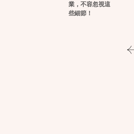
業，不容忽視這
些細節！