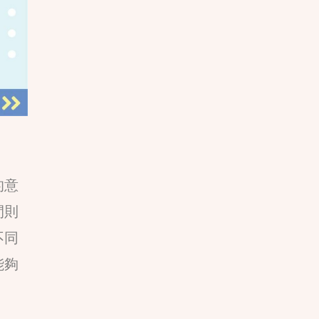
的意
間則
不同
能夠