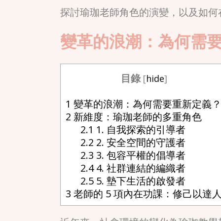
探討瑜珈老師角色的演變，以及如何
變革的浪潮：為何需
目錄
[
hide
]
1
變革的浪潮：為何需要重新定義
2
新維度：瑜珈老師的多重角色
2.1
1. 自我探索的引導者
2.2
2. 安全空間的守護者
2.3
3. 包容平權的倡導者
2.4
4. 社群連結的編織者
2.5
5. 墊下生活的啟發者
3
老師的 5 項內在功課：修己以達