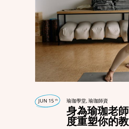
JUN 15
瑜珈學堂
,
瑜珈師資
th
身為瑜珈老師
度重塑你的教