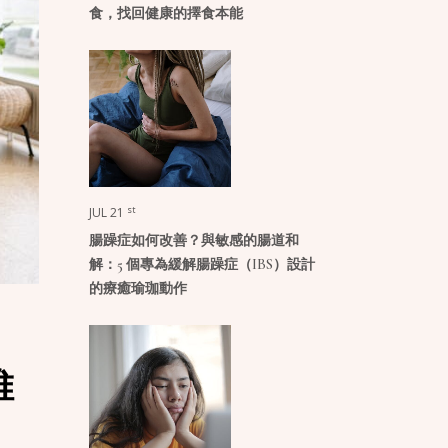
食，找回健康的擇食本能
st
JUL 21
腸躁症如何改善？與敏感的腸道和
解：5 個專為緩解腸躁症（IBS）設計
的療癒瑜珈動作
維