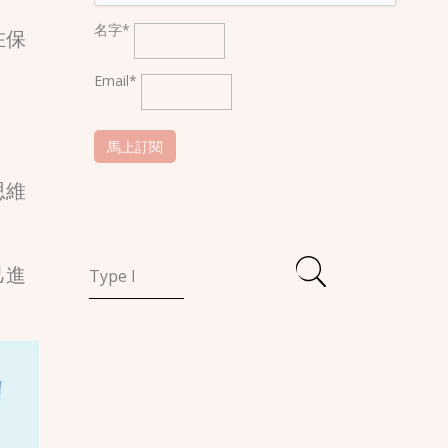
名字*
在保
Email*
思維
己進