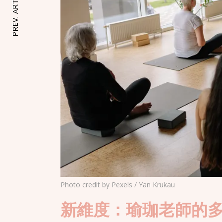
PREV. ARTICLE
Photo credit by Pexels / Yan Krukau
新維度：瑜珈老師的