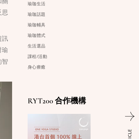
加關
瑜珈生活
反思
瑜珈話題
瑜珈輔具
瑜珈體式
資訊
生活選品
對瑜
課程/活動
的智
身心療癒
RYT200 合作機構