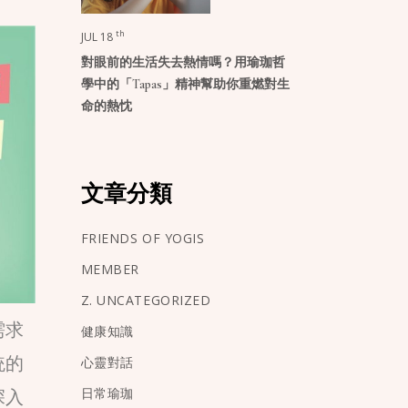
th
JUL 18
對眼前的生活失去熱情嗎？用瑜珈哲
學中的「Tapas」精神幫助你重燃對生
命的熱忱
文章分類
FRIENDS OF YOGIS
MEMBER
Z. UNCATEGORIZED
需求
健康知識
統的
心靈對話
日常瑜珈
深入