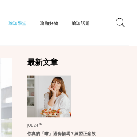
瑜珈學堂
瑜珈好物
瑜珈話題
日常瑜珈
瑜珈墊
心靈對話
最新文章
瑜珈入門
瑜珈教室
瑜珈生活
瑜珈派別
瑜珈服
身心療癒
瑜珈師資
瑜珈輔具
健康知識
瑜珈體式
生活選品
瑜珈哲學
課程/活動
th
JUL 24
你真的「嚐」過食物嗎？練習正念飲