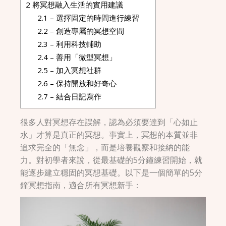
2
將冥想融入生活的實用建議
2.1
– 選擇固定的時間進行練習
2.2
– 創造專屬的冥想空間
2.3
– 利用科技輔助
2.4
– 善用「微型冥想」
2.5
– 加入冥想社群
2.6
– 保持開放和好奇心
2.7
– 結合日記寫作
很多人對冥想存在誤解，認為必須要達到「心如止
水」才算是真正的冥想。事實上，冥想的本質並非
追求完全的「無念」，而是培養觀察和接納的能
力。對初學者來說，從最基礎的5分鐘練習開始，就
能逐步建立穩固的冥想基礎。以下是一個簡單的5分
鐘冥想指南，適合所有冥想新手：