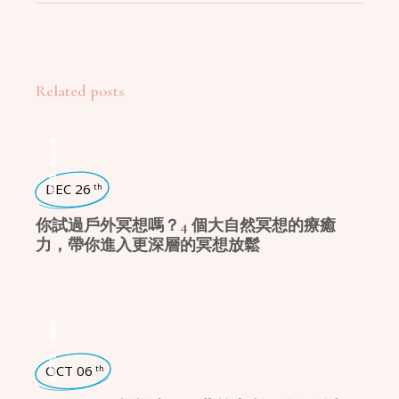
Related posts
身心療癒
,
瑜珈話題
DEC 26
th
你試過戶外冥想嗎？4 個大自然冥想的療癒
力，帶你進入更深層的冥想放鬆
心靈對話
,
瑜珈話題
OCT 06
th