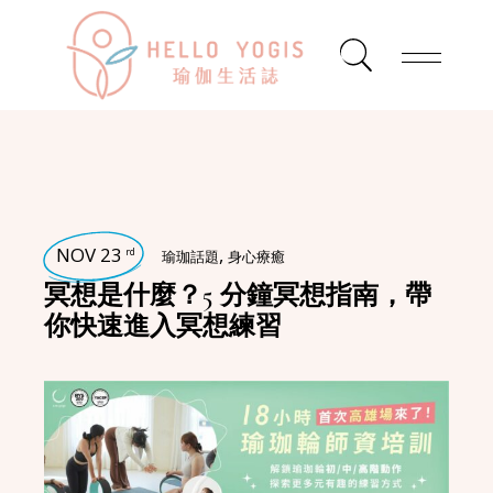
NOV 23
,
rd
瑜珈話題
身心療癒
冥想是什麼？5 分鐘冥想指南，帶
你快速進入冥想練習