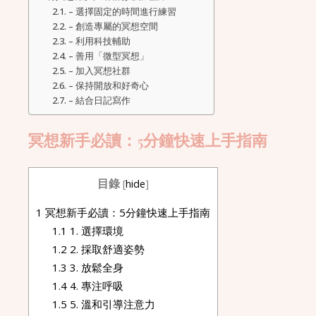
– 選擇固定的時間進行練習
– 創造專屬的冥想空間
– 利用科技輔助
– 善用「微型冥想」
– 加入冥想社群
– 保持開放和好奇心
– 結合日記寫作
冥想新手必讀：5分鐘快速上手指南
目錄
[
hide
]
1
冥想新手必讀：5分鐘快速上手指南
1.1
1. 選擇環境
1.2
2. 採取舒適姿勢
1.3
3. 放鬆全身
1.4
4. 專注呼吸
1.5
5. 溫和引導注意力