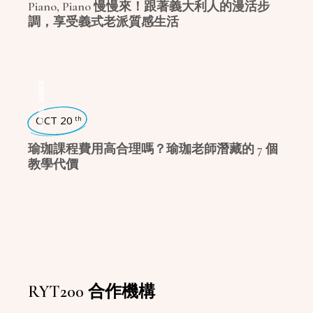
Piano, Piano 慢慢來！跟著義大利人的漫活步
調，享受義式老派質感生活
瑜珈師資
,
瑜珈學堂
OCT 20
th
瑜珈課程費用高合理嗎？瑜珈老師潛藏的 7 個
教學代價
RYT200 合作機構