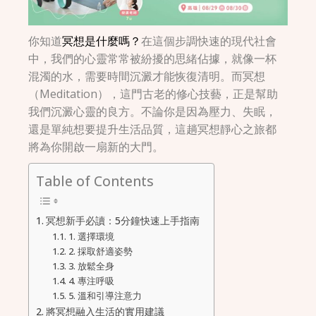
你知道
冥想是什麼嗎？
在這個步調快速的現代社會
中，我們的心靈常常被紛擾的思緒佔據，就像一杯
混濁的水，需要時間沉澱才能恢復清明。而冥想
（Meditation），這門古老的修心技藝，正是幫助
我們沉澱心靈的良方。不論你是因為壓力、失眠，
還是單純想要提升生活品質，這趟冥想靜心之旅都
將為你開啟一扇新的大門。
Table of Contents
冥想新手必讀：5分鐘快速上手指南
1. 選擇環境
2. 採取舒適姿勢
3. 放鬆全身
4. 專注呼吸
5. 溫和引導注意力
將冥想融入生活的實用建議