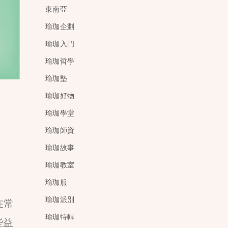
東南亞
瑜珈企劃
瑜珈入門
瑜珈哲學
瑜珈墊
瑜珈好物
瑜珈學堂
瑜珈師資
瑜珈故事
瑜珈教室
瑜珈服
瑜珈派別
在常
瑜珈特輯
些益