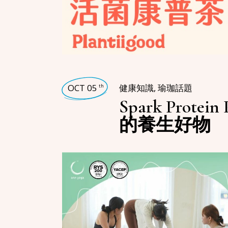
OCT 05
健康知識
,
瑜珈話題
th
Spark Prote
的養生好物