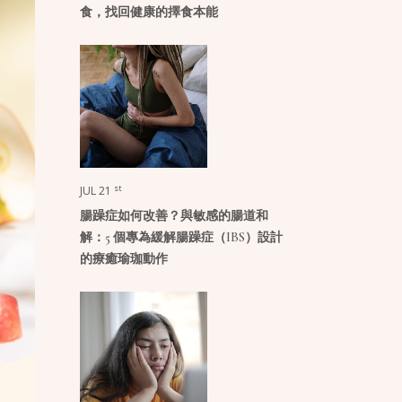
食，找回健康的擇食本能
st
JUL 21
腸躁症如何改善？與敏感的腸道和
解：5 個專為緩解腸躁症（IBS）設計
的療癒瑜珈動作