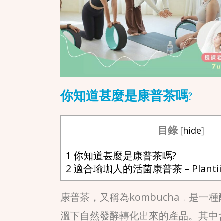
你知道甚麼是康普茶嗎?
目錄
[
hide
]
1
你知道甚麼是康普茶嗎?
2
適合瑜珈人的活菌康普茶 – Planti
康普茶，又稱為kombucha，是
溫下自然發酵轉化出來的產品。其中