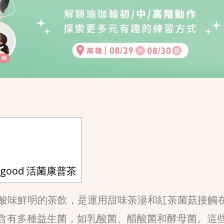
igood 活菌康普茶
一種酸味鮮明的茶飲，是運用甜味茶湯和紅茶菌菇接觸
含有多種益生菌，如乳酸菌、醋酸菌和酵母菌。這