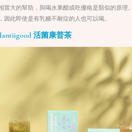
相當大的幫助，與喝水果醋或吃優格是類似的原理
，因此即使是有乳糖不耐症的人也可以喝。
ntiigood 活菌康普茶