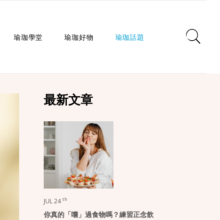
瑜珈學堂
瑜珈好物
瑜珈話題
日常瑜珈
瑜珈墊
心靈對話
最新文章
瑜珈入門
瑜珈教室
瑜珈生活
瑜珈派別
瑜珈服
身心療癒
瑜珈師資
瑜珈輔具
健康知識
瑜珈體式
生活選品
瑜珈哲學
課程/活動
th
JUL 24
你真的「嚐」過食物嗎？練習正念飲