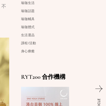
瑜珈生活
。不
瑜珈話題
瑜珈輔具
瑜珈體式
生活選品
課程/活動
身心療癒
RYT200 合作機構