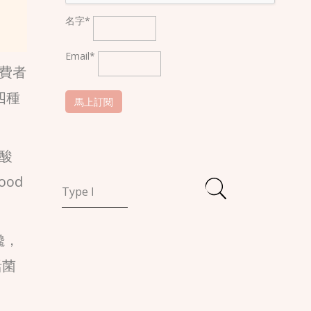
名字*
Email*
消費者
四種
胃酸
od
饞，
活菌