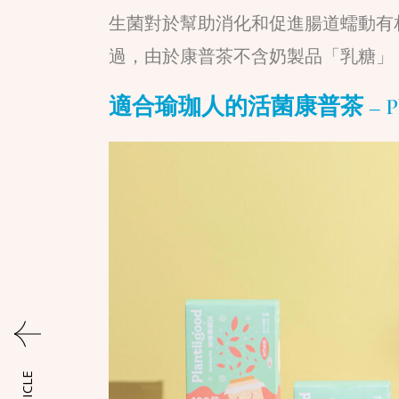
生菌對於幫助消化和促進腸道蠕動有
過，由於康普茶不含奶製品「乳糖」
適合瑜珈人的活菌康普茶 – Pla