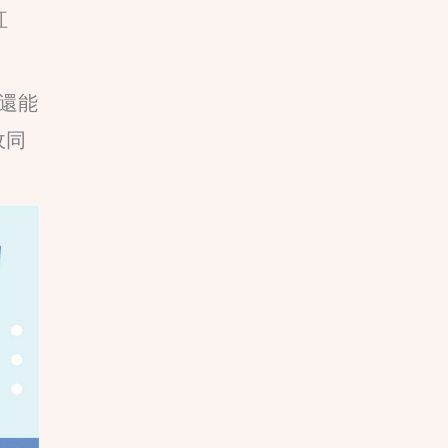
紅
，還能
收同