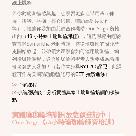
線上課程
若你對瑜珈輪感興趣，想學習更多進階用法（伸
展、後彎、平衡、核心鍛鍊、輔助高難度動作
等），推薦你參加由我們合作機構 One Yoga 所推
出的
《18 小時線上瑜珈輪課程》
，這門課程由經驗
豐富的Samantha 老師帶領，將從瑜珈輪的簡介歷
史開始教起，並帶領大家學會如何運用瑜珈輪、編
列瑜珈輪課程，適合瑜珈輪初學者與想要成為瑜珈
輪老師的人參加！（若你本身具
RYT200證照
，此課
程可作為美國瑜珈聯盟認可的
CET 持續進修
）
>>
了解課程
>>
小編經驗談：分析實體與線上瑜珈輪培訓的優缺
點
實體瑜珈輪培訓開放意願登記中｜
One Yoga《18小時瑜珈輪師資培訓》