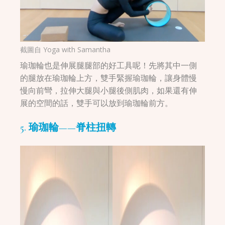
截圖自
Yoga with Samantha
瑜珈輪也是伸展腿腿部的好工具呢！先將其中一側
的腿放在瑜珈輪上方，雙手緊握瑜珈輪，讓身體慢
慢向前彎，拉伸大腿與小腿後側肌肉，如果還有伸
展的空間的話，雙手可以放到瑜珈輪前方。
5. 瑜珈輪——脊柱扭轉