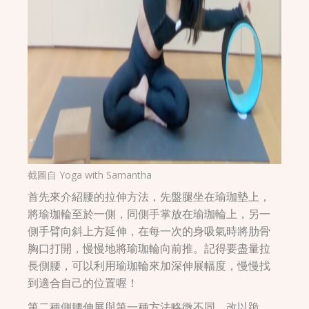
截圖自
Yoga with Samantha
首先來介紹腰的拉伸方法，先盤腿坐在瑜珈墊上，
將瑜珈輪至於一側，同側手掌放在瑜珈輪上，另一
側手臂向斜上方延伸，在每一次的身吸氣時將肋骨
胸口打開，慢慢地將瑜珈輪向前推。記得要盡量拉
長側腰，可以利用瑜珈輪來加深伸展幅度，慢慢找
到適合自己的位置喔！
第二種側腰伸展與第一種方法略微不同，改以跪