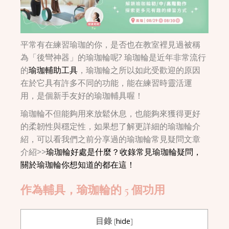
平常有在練習瑜珈的你，是否也在教室裡見過被稱
為「後彎神器」的瑜珈輪呢? 瑜珈輪是近年非常流行
的
瑜珈輔助工具
，瑜珈輪之所以如此受歡迎的原因
在於它具有許多不同的功能，能在練習時靈活運
用，是個新手友好的瑜珈輔具喔！
瑜珈輪不但能夠用來放鬆休息，也能夠來獲得更好
的柔韌性與穩定性，如果想了解更詳細的瑜珈輪介
紹，可以看我們之前分享過的瑜珈輪常見疑問文章
介紹>>
瑜珈輪好處是什麼？收錄常見瑜珈輪疑問，
關於瑜珈輪你想知道的都在這！
作為輔具，瑜珈輪的 5 個功用
目錄
[
hide
]