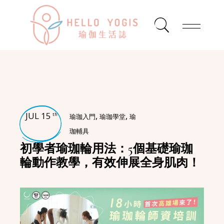
JUL 15
,
,
th
瑜珈入門
瑜珈學堂
瑜
珈輔具
初學者瑜珈輪用法：5個基礎瑜珈
輪動作教學，有效伸展全身肌肉！