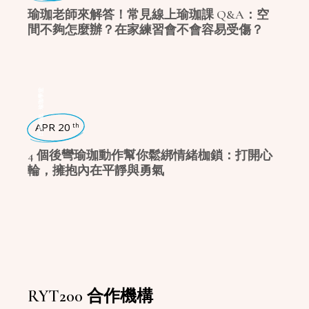
瑜珈老師來解答！常見線上瑜珈課 Q&A：空
間不夠怎麼辦？在家練習會不會容易受傷？
瑜珈學堂
,
日常瑜珈
APR 20
th
4 個後彎瑜珈動作幫你鬆綁情緒枷鎖：打開心
輪，擁抱內在平靜與勇氣
RYT200 合作機構