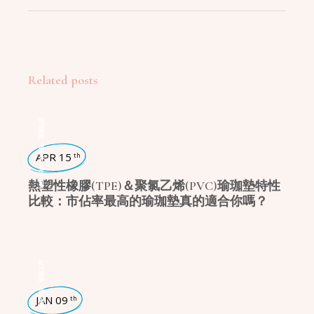
Related posts
瑜珈話題
,
瑜珈墊
APR 15
th
,
瑜珈好物
熱塑性橡膠(TPE)＆聚氯乙烯(PVC)瑜珈墊特性
比較：市佔率最高的瑜珈墊真的適合你嗎？
瑜珈入門
,
瑜珈學堂
JAN 09
th