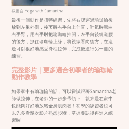
截圖自
Yoga with Samantha
最後一個動作是扭轉練習，先將右腿穿過瑜珈輪後
放到左腿外側，接著將右手向上伸直，吐氣時彎曲
右手臂，用右手肘把瑜珈輪推開，左手向後繞道腰
的後方，抓住瑜珈輪上緣，將視線看向後方，在這
邊可以很好地感受脊柱拉伸，完成後進行另一側的
練習。
完整影片｜更多適合初學者的瑜珈輪
動作教學
如果家中有瑜珈輪的話，可以嘗試跟著Samantha老
師做拉伸，在老師的一步步帶領下，就算是在家中
也能夠好好地放鬆全身肌肉喔！初學的練習者也可
以先多看幾次影片熟悉步驟，掌握要訣後再進入練
習喔！