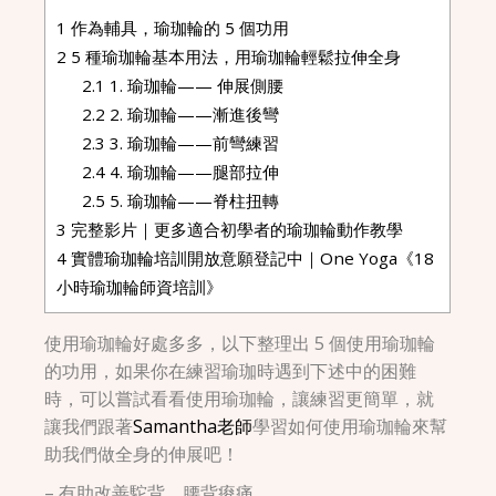
1
作為輔具，瑜珈輪的 5 個功用
2
5 種瑜珈輪基本用法，用瑜珈輪輕鬆拉伸全身
2.1
1. 瑜珈輪—— 伸展側腰
2.2
2. 瑜珈輪——漸進後彎
2.3
3. 瑜珈輪——前彎練習
2.4
4. 瑜珈輪——腿部拉伸
2.5
5. 瑜珈輪——脊柱扭轉
3
完整影片｜更多適合初學者的瑜珈輪動作教學
4
實體瑜珈輪培訓開放意願登記中｜One Yoga《18
小時瑜珈輪師資培訓》
使用瑜珈輪好處多多，以下整理出 5 個使用瑜珈輪
的功用，如果你在練習瑜珈時遇到下述中的困難
時，可以嘗試看看使用瑜珈輪，讓練習更簡單，就
讓我們跟著
Samantha老師
學習如何使用瑜珈輪來幫
助我們做全身的伸展吧！
– 有助改善駝背、腰背痠痛