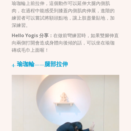
瑜珈輪上前拉伸，這個動作可以延伸大腿內側肌
肉，在過程中能感受到膝蓋內側肌肉伸展，進階的
練習者可以嘗試將額頭點地，讓上肢盡量貼地，加
深練習。
Hello Yogis 分享：
在做前彎練習時，如果雙腳伸直
向兩側打開會造成身體向後傾的話，可以坐在瑜珈
磚或毛巾上面喔！
4. 瑜珈輪——腿部拉伸