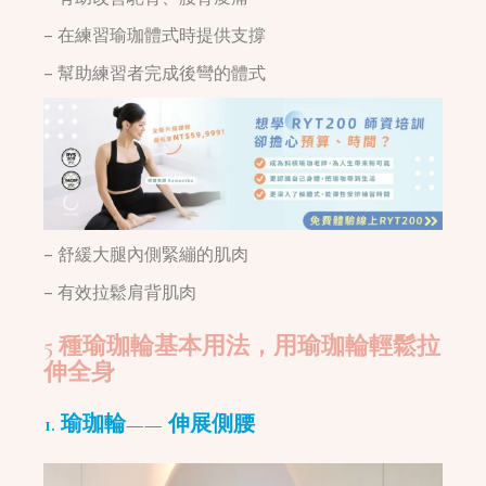
– 在練習瑜珈體式時提供支撐
– 幫助練習者完成後彎的體式
– 舒緩大腿內側緊繃的肌肉
– 有效拉鬆肩背肌肉
5 種瑜珈輪基本用法，用瑜珈輪輕鬆拉
伸全身
1. 瑜珈輪—— 伸展側腰