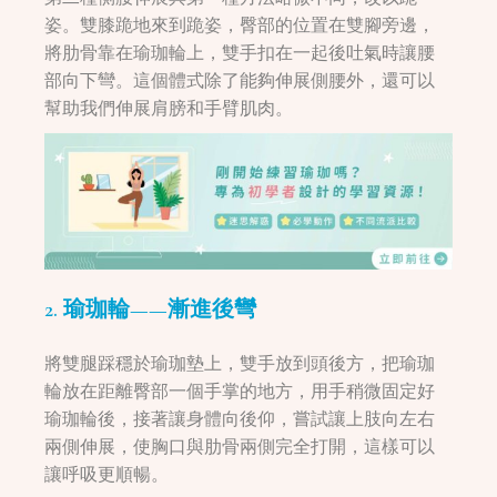
姿。雙膝跪地來到跪姿，臀部的位置在雙腳旁邊，
將肋骨靠在瑜珈輪上，雙手扣在一起後吐氣時讓腰
部向下彎。這個體式除了能夠伸展側腰外，還可以
幫助我們伸展肩膀和手臂肌肉。
2. 瑜珈輪——漸進後彎
將雙腿踩穩於瑜珈墊上，雙手放到頭後方，把瑜珈
輪放在距離臀部一個手掌的地方，用手稍微固定好
瑜珈輪後，接著讓身體向後仰，嘗試讓上肢向左右
兩側伸展，使胸口與肋骨兩側完全打開，這樣可以
讓呼吸更順暢。