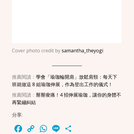
Cover photo credit by
samantha_theyogi
推薦閱讀：
學會「瑜珈輪開肩」放鬆肩頸：每天下
班就做這 8 組瑜珈伸展，作為登出工作的儀式！
推薦閱讀：
掰掰痠痛！4 招伸展瑜珈，讓你的身體不
再緊繃糾結
分享:
Facebook
Copy
WhatsApp
Line
Share