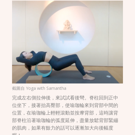
截圖自
Yoga with Samantha
完成左右側拉伸後，來試試看後彎。脊柱回到正中
位坐下，接著抬高臀部，使瑜珈輪來到背部中間的
位置，在瑜珈輪上輕輕滾動並按摩背部，這時讓背
部脊柱沿著瑜珈輪的弧度延伸，盡量放鬆背部緊繃
的肌肉，如果有餘力的話可以逐漸加大向後幅度