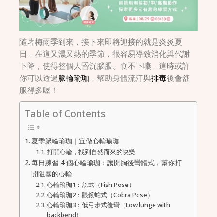
隨著梅雨季到來，接下來即將迎接的就是炎炎夏
日，在這又濕又熱的季節，很容易導致消化與代謝
下降，使得整個人昏沉腦脹、食不下嚥，這時或許
你可以透過
脈輪瑜珈
，幫助身體流汗與
排毒
後會舒
服得多喔！
Table of Contents
夏季脈輪瑜珈｜宜做心輪瑜珈
打開心輪，找到自然而來的快樂
每日練習 4 個心輪瑜珈：讓開胸後彎體式，幫你打
開阻塞的心輪
心輪瑜珈1：魚式（Fish Pose）
心輪瑜珈2：眼鏡蛇式（Cobra Pose）
心輪瑜珈3：低弓步式後彎（Low lunge with
backbend）