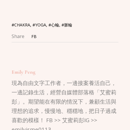
#CHAKRA
,
#YOGA
,
#心輪
,
#脈輪
Share
FB
Emily Peng
現為自由文字工作者，一邊接案養活自己，
一邊記錄生活，經營自媒體部落格「艾蜜莉
彭」。期望能在有限的情況下，兼顧生活與
理想的追求，慢慢地、穩穩地，把日子過成
喜歡的模樣！ FB >> 艾蜜莉彭IG >>
emilyisme0113