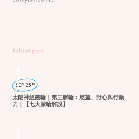
Related posts
身心療癒
,
瑜珈話題
SEP 25
th
太陽神經叢輪｜第三脈輪：慾望、野心與行動
力｜【七大脈輪解說】
瑜珈派別