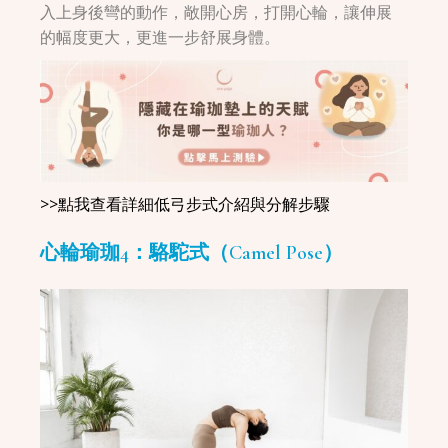
入上身後彎的動作，敞開心房，打開心輪，讓伸展
的幅度更大，更進一步舒展身體。
>>點我查看詳細低弓步式介紹與分解步驟
心輪瑜珈4：駱駝式（Camel Pose）