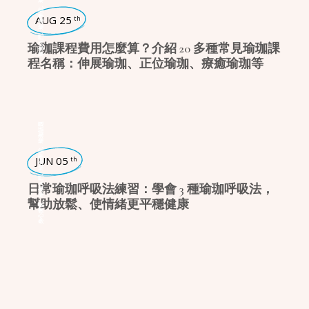
,
瑜珈學堂
AUG 25
th
,
瑜珈入門
瑜珈課程費用怎麼算？介紹 20 多種常見瑜珈課
程名稱：伸展瑜珈、正位瑜珈、療癒瑜珈等
瑜珈話題
,
瑜珈學堂
JUN 05
th
,
瑜珈入門
日常瑜珈呼吸法練習：學會 3 種瑜珈呼吸法，
幫助放鬆、使情緒更平穩健康
,
身心療癒