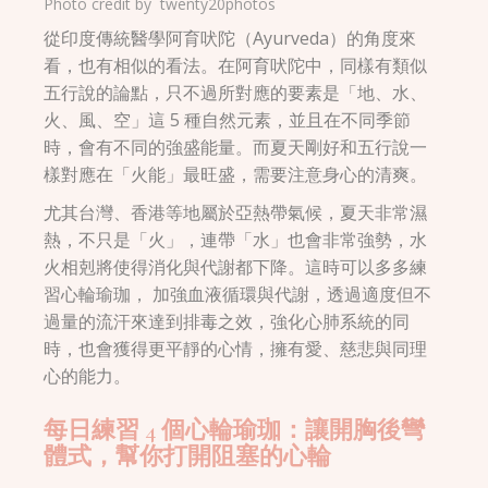
Photo credit by
twenty20photos
從印度傳統醫學阿育吠陀（Ayurveda）的角度來
看，也有相似的看法。在阿育吠陀中，同樣有類似
五行說的論點，只不過所對應的要素是「地、水、
火、風、空」這 5 種自然元素，並且在不同季節
時，會有不同的強盛能量。而夏天剛好和五行說一
樣對應在「火能」最旺盛，需要注意身心的清爽。
尤其台灣、香港等地屬於亞熱帶氣候，夏天非常濕
熱，不只是「火」，連帶「水」也會非常強勢，水
火相剋將使得消化與代謝都下降。這時可以多多練
習心輪瑜珈， 加強血液循環與代謝，透過適度但不
過量的流汗來達到排毒之效，強化心肺系統的同
時，也會獲得更平靜的心情，擁有愛、慈悲與同理
心的能力。
每日練習 4 個心輪瑜珈：讓開胸後彎
體式，幫你打開阻塞的心輪