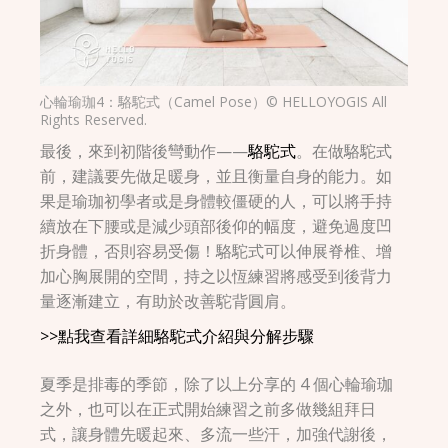
心輪瑜珈4：駱駝式（Camel Pose）© HELLOYOGIS All
Rights Reserved.
最後，來到初階後彎動作——
駱駝式
。在做駱駝式
前，建議要先做足暖身，並且衡量自身的能力。如
果是瑜珈初學者或是身體較僵硬的人，可以將手持
續放在下腰或是減少頭部後仰的幅度，避免過度凹
折身體，否則容易受傷！駱駝式可以伸展脊椎、增
加心胸展開的空間，持之以恆練習將感受到後背力
量逐漸建立，有助於改善駝背圓肩。
>>點我查看詳細駱駝式介紹與分解步驟
夏季是排毒的季節，除了以上分享的 4 個心輪瑜珈
之外，也可以在正式開始練習之前多做幾組拜日
式，讓身體先暖起來、多流一些汗，加強代謝後，