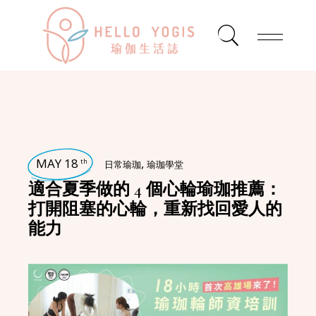
MAY 18
,
th
日常瑜珈
瑜珈學堂
適合夏季做的 4 個心輪瑜珈推薦：
打開阻塞的心輪，重新找回愛人的
能力