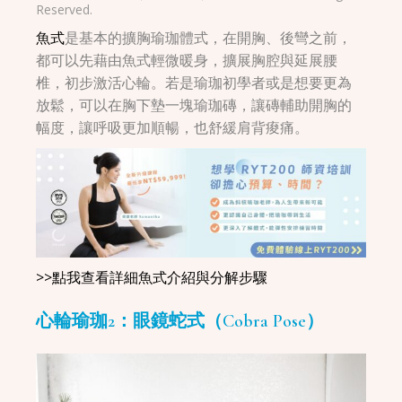
Reserved.
魚式
是基本的擴胸瑜珈體式，在開胸、後彎之前，
都可以先藉由魚式輕微暖身，擴展胸腔與延展腰
椎，初步激活心輪。若是瑜珈初學者或是想要更為
放鬆，可以在胸下墊一塊瑜珈磚，讓磚輔助開胸的
幅度，讓呼吸更加順暢，也舒緩肩背痠痛。
>>點我查看詳細魚式介紹與分解步驟
心輪瑜珈2：眼鏡蛇式（Cobra Pose）