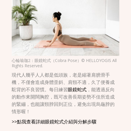
心輪瑜珈2：眼鏡蛇式（Cobra Pose）© HELLOYOGIS All
Rights Reserved.
現代人幾乎人人都是低頭族，老是縮著肩膀滑手
機，不僅會造成身體歪斜、肩頸不適，久了便養成
駝背的不良習慣。每日練習
眼鏡蛇式
，能透過反向
的動作來開闊胸腔，既可改善長期姿勢不佳所造成
的緊繃，也能讓頸脖回到正位，避免出現烏龜脖的
情形喔！
>>點我查看詳細眼鏡蛇式介紹與分解步驟