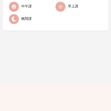
中午課
早上課
晚間課
隱私條款
條款細則
廣告查詢
免責聲明
評論指引
職位空缺